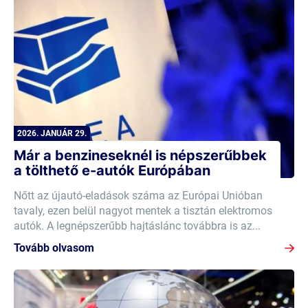
2026. JANUÁR 29.
Már a benzineseknél is népszerűbbek
a tölthető e-autók Európában
Nőtt az újautó-eladások száma az Európai Unióban
tavaly, ezen belül nagyot mentek a tisztán elektromos
autók. A legnépszerűbb hajtáslánc továbbra is az...
Tovább olvasom