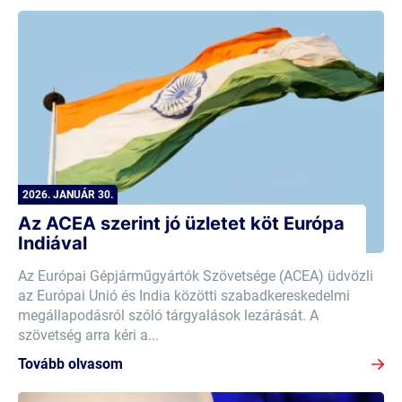
2026. JANUÁR 30.
Az ACEA szerint jó üzletet köt Európa
Indiával
Az Európai Gépjárműgyártók Szövetsége (ACEA) üdvözli
az Európai Unió és India közötti szabadkereskedelmi
megállapodásról szóló tárgyalások lezárását. A
szövetség arra kéri a...
Tovább olvasom