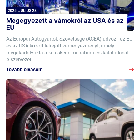
2025. JÚLIUS 28.
Megegyezett a vámokról az USA és az
EU
Az Európai Autógyártók Szövetsége (ACEA) üdvözli az EU
és az USA között létrejött vámegyezményt, amely
megakadályozta a kereskedelmi háború eszkalálódását.
A szervezet...
Tovább olvasom