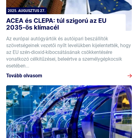
2025. AUGUSZTUS 27.
ACEA és CLEPA: túl szigorú az EU
2035-ös klímacél
Az európai autógyártók és autóipari beszállítók
szövetségeinek vezetői nyílt levelükben kijelentették, hogy
az EU szén-dioxid-kibocsátásának csökkentésére
vonatkozó célkitűzései, beleértve a személygépkocsik
esetében...
Tovább olvasom