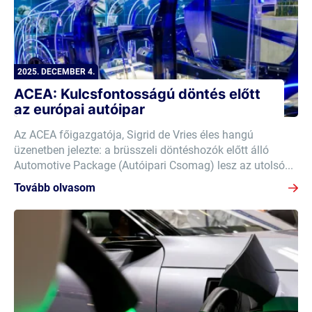
2025. DECEMBER 4.
ACEA: Kulcsfontosságú döntés előtt
az európai autóipar
Az ACEA főigazgatója, Sigrid de Vries éles hangú
üzenetben jelezte: a brüsszeli döntéshozók előtt álló
Automotive Package (Autóipari Csomag) lesz az utolsó...
Tovább olvasom