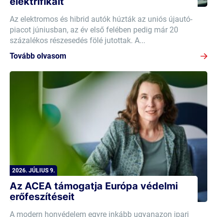
elektrifikált
Az elektromos és hibrid autók húzták az uniós újautó-
piacot júniusban, az év első felében pedig már 20
százalékos részesedés fölé jutottak. A...
Tovább olvasom
2026. JÚLIUS 9.
Az ACEA támogatja Európa védelmi
erőfeszítéseit
A modern honvédelem egyre inkább ugyanazon ipari