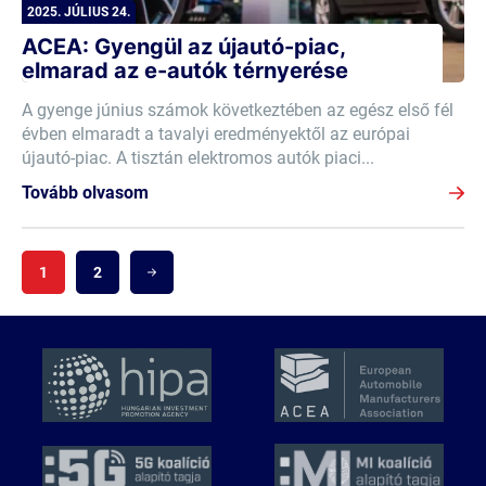
2025. JÚLIUS 24.
ACEA: Gyengül az újautó-piac,
elmarad az e-autók térnyerése
A gyenge június számok következtében az egész első fél
évben elmaradt a tavalyi eredményektől az európai
újautó-piac. A tisztán elektromos autók piaci...
Tovább olvasom
1
2