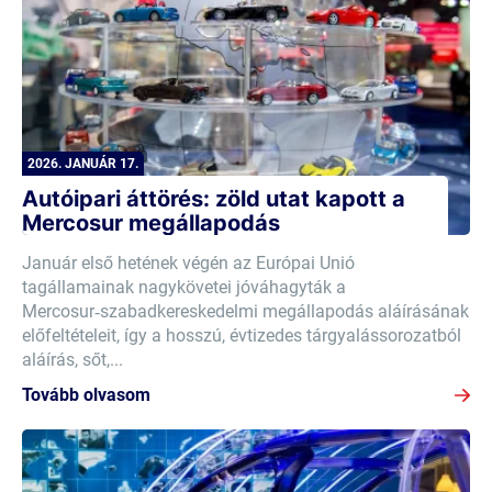
2026. JANUÁR 17.
Autóipari áttörés: zöld utat kapott a
Mercosur megállapodás
Január első hetének végén az Európai Unió
tagállamainak nagykövetei jóváhagyták a
Mercosur‑szabadkereskedelmi megállapodás aláírásának
előfeltételeit, így a hosszú, évtizedes tárgyalássorozatból
aláírás, sőt,...
Tovább olvasom