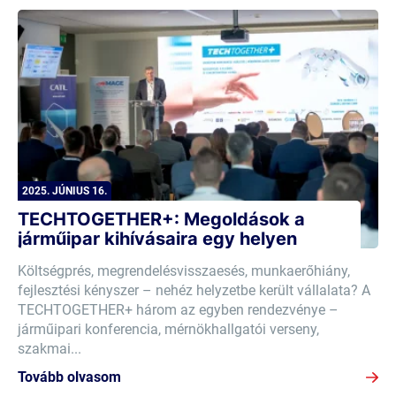
2025. JÚNIUS 16.
TECHTOGETHER+: Megoldások a
járműipar kihívásaira egy helyen
Költségprés, megrendelésvisszaesés, munkaerőhiány,
fejlesztési kényszer – nehéz helyzetbe került vállalata? A
TECHTOGETHER+ három az egyben rendezvénye –
járműipari konferencia, mérnökhallgatói verseny,
szakmai...
Tovább olvasom