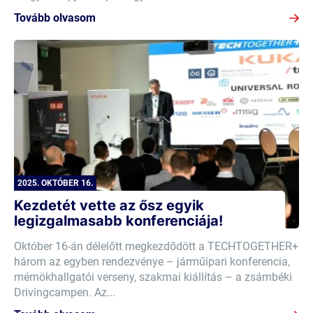
Tovább olvasom
2025. OKTÓBER 16.
Kezdetét vette az ősz egyik
legizgalmasabb konferenciája!
Október 16-án délelőtt megkezdődött a TECHTOGETHER+
három az egyben rendezvénye – járműipari konferencia,
mérnökhallgatói verseny, szakmai kiállítás – a zsámbéki
Drivingcampen. Az...