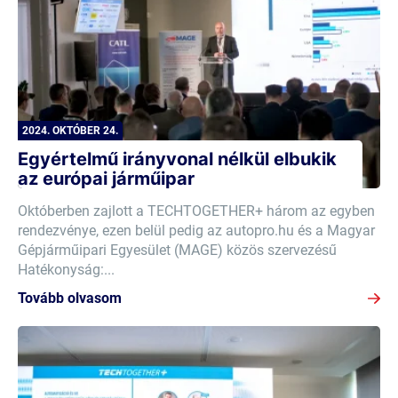
2024. OKTÓBER 24.
Egyértelmű irányvonal nélkül elbukik
az európai járműipar
Októberben zajlott a TECHTOGETHER+ három az egyben
rendezvénye, ezen belül pedig az autopro.hu és a Magyar
Gépjárműipari Egyesület (MAGE) közös szervezésű
Hatékonyság:...
Tovább olvasom