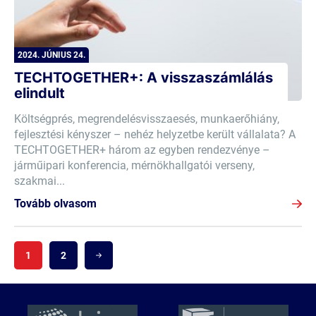
2024. JÚNIUS 24.
TECHTOGETHER+: A visszaszámlálás
elindult
Költségprés, megrendelésvisszaesés, munkaerőhiány,
fejlesztési kényszer – nehéz helyzetbe került vállalata? A
TECHTOGETHER+ három az egyben rendezvénye –
járműipari konferencia, mérnökhallgatói verseny,
szakmai...
Tovább olvasom
1
2