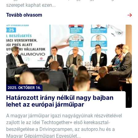
szerepet kaphat ezen...
Tovább olvasom
2025. OKTÓBER 16.
Határozott irány nélkül nagy bajban
lehet az európai járműipar
A magyar járműipar igazi nagyágyúinak részvételével
zajlott le az idei Techtogether+ első kerekasztal-
beszélgetése a Drivingcampen, az autopro.hu és a
Magyar Gépjárműipari Egyesület...