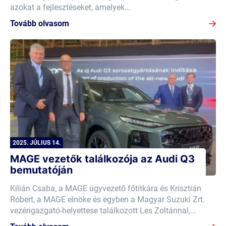
azokat a fejlesztéseket, amelyek...
Tovább olvasom
2025. JÚLIUS 14.
MAGE vezetők találkozója az Audi Q3
bemutatóján
Kilián Csaba, a MAGE ügyvezető főtitkára és Krisztián
Róbert, a MAGE elnöke és egyben a Magyar Suzuki Zrt.
vezérigazgató-helyettese találkozott Les Zoltánnal,...