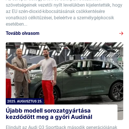
szövetségeinek vezetői nyílt levelükben kijelentették, hogy
az EU szén-dioxid-kibocsátásának csökkentésére
vonatkozó célkitűzései, beleértve a személygépkocsik
esetében...
Tovább olvasom
2025. AUGUSZTUS 25.
Újabb modell sorozatgyártása
kezdődött meg a győri Audinál
Elindult az Audi Q3 Sportback második generációjának