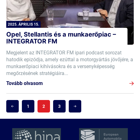
2025. ÁPRILIS 15.
Opel, Stellantis és a munkaerőpiac –
INTEGRATOR FM
Megjelent az INTEGRATOR FM ipari podcast sorozat
hatodik epizódja, amely ezúttal a motorgyártás jövőjére, a
munkaerőpiaci kihívásokra és a versenyképesség
megőrzésének stratégiáira...
Tovább olvasom
1
2
3