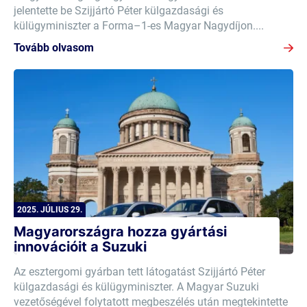
jelentette be Szijjártó Péter külgazdasági és
külügyminiszter a Forma–1-es Magyar Nagydíjon....
Tovább olvasom
2025. JÚLIUS 29.
Magyarországra hozza gyártási
innovációit a Suzuki
Az esztergomi gyárban tett látogatást Szijjártó Péter
külgazdasági és külügyminiszter. A Magyar Suzuki
vezetőségével folytatott megbeszélés után megtekintette