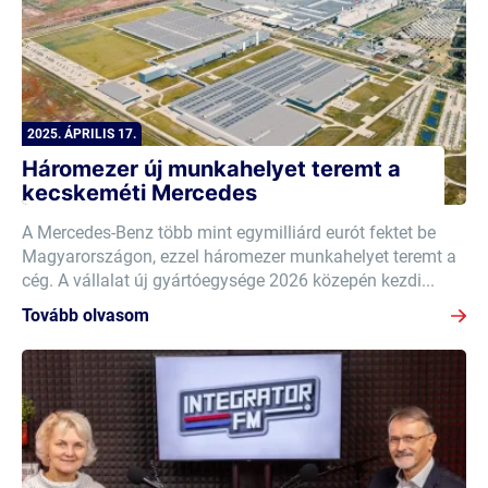
2025. ÁPRILIS 17.
Háromezer új munkahelyet teremt a
kecskeméti Mercedes
A Mercedes-Benz több mint egymilliárd eurót fektet be
Magyarországon, ezzel háromezer munkahelyet teremt a
cég. A vállalat új gyártóegysége 2026 közepén kezdi...
Tovább olvasom