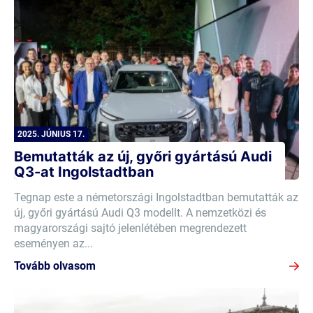
2025. JÚNIUS 17.
Bemutatták az új, győri gyártású Audi
Q3-at Ingolstadtban
Tegnap este a németországi Ingolstadtban bemutatták az
új, győri gyártású Audi Q3 modellt. A nemzetközi és
magyarországi sajtó jelenlétében megrendezett
eseményen az...
Tovább olvasom