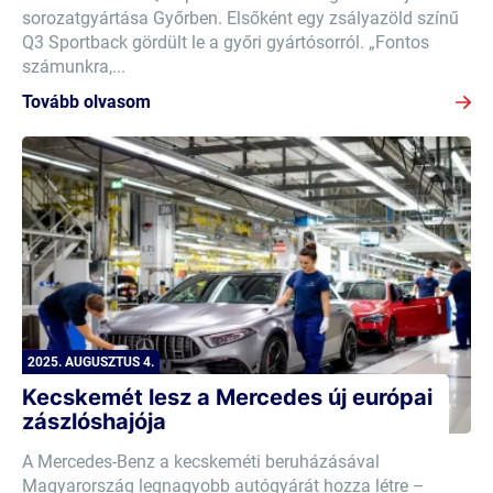
sorozatgyártása Győrben. Elsőként egy zsályazöld színű
Q3 Sportback gördült le a győri gyártósorról. „Fontos
számunkra,...
Tovább olvasom
2025. AUGUSZTUS 4.
Kecskemét lesz a Mercedes új európai
zászlóshajója
A Mercedes-Benz a kecskeméti beruházásával
Magyarország legnagyobb autógyárát hozza létre –