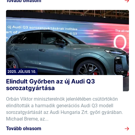
Tovább olvasom
2025. JÚLIUS 10.
Elindult Győrben az új Audi Q3
sorozatgyártása
Orbán Viktor miniszterelnök jelenlétében csütörtökön
elindították a harmadik generációs Audi Q3 modell
sorozatgyártását az Audi Hungaria Zrt. győri gyárában.
Michael Breme, az...
Tovább olvasom