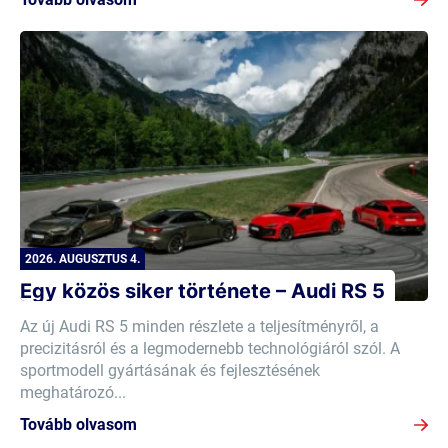
2026. AUGUSZTUS 4.
Egy közös siker története – Audi RS 5
Az új Audi RS 5 minden részlete a teljesítményről, a
precizitásról és a legmodernebb technológiáról szól. A
sportmodell gyártásának és fejlesztésének
meghatározó...
Tovább olvasom