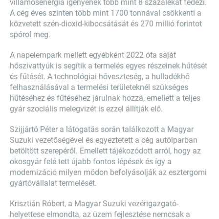
villamosenergia igényének több mint 8 százalékát fedezi.
A cég éves szinten több mint 1700 tonnával csökkenti a
közvetett szén-dioxid-kibocsátását és 270 millió forintot
spórol meg.
A napelempark mellett egyébként 2022 óta saját
hőszivattyúk is segítik a termelés egyes részeinek hűtését
és fűtését. A technológiai hőveszteség, a hulladékhő
felhasználásával a termelési területeknél szükséges
hűtéséhez és fűtéséhez járulnak hozzá, emellett a teljes
gyár szociális melegvizét is ezzel állítják elő.
Szijjártó Péter a látogatás során találkozott a Magyar
Suzuki vezetőségével és egyeztetett a cég autóiparban
betöltött szerepéről. Emellett tájékozódott arról, hogy az
okosgyár felé tett újabb fontos lépések és így a
modernizáció milyen módon befolyásolják az esztergomi
gyártóvállalat termelését.
Krisztián Róbert, a Magyar Suzuki vezérigazgató-
helyettese elmondta, az üzem fejlesztése nemcsak a