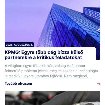
2026. AUGUSZTUS 3.
KPMG: Egyre több cég bízza külső
partnerekre a kritikus feladatokat
A világban egyre több kihívás, válság és újonnan
felmerülő probléma jelenik meg, miközben a technológia
is rendkívül gyors ütemben fejlődik. Nem meglepő,...
Tovább olvasom