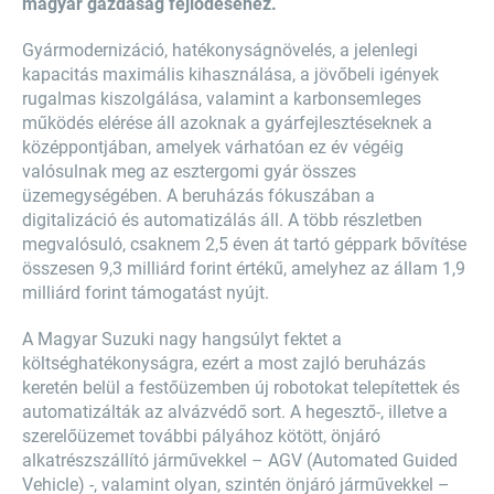
magyar gazdaság fejlődéséhez.
Gyármodernizáció, hatékonyságnövelés, a jelenlegi
kapacitás maximális kihasználása, a jövőbeli igények
rugalmas kiszolgálása, valamint a karbonsemleges
működés elérése áll azoknak a gyárfejlesztéseknek a
középpontjában, amelyek várhatóan ez év végéig
valósulnak meg az esztergomi gyár összes
üzemegységében. A beruházás fókuszában a
digitalizáció és automatizálás áll. A több részletben
megvalósuló, csaknem 2,5 éven át tartó géppark bővítése
összesen 9,3 milliárd forint értékű, amelyhez az állam 1,9
milliárd forint támogatást nyújt.
A Magyar Suzuki nagy hangsúlyt fektet a
költséghatékonyságra, ezért a most zajló beruházás
keretén belül a festőüzemben új robotokat telepítettek és
automatizálták az alvázvédő sort. A hegesztő-, illetve a
szerelőüzemet további pályához kötött, önjáró
alkatrészszállító járművekkel – AGV (Automated Guided
Vehicle) -, valamint olyan, szintén önjáró járművekkel –