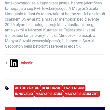
hatékonyságot és a kapacitást javítja, hanem jelentősen
támogatja a cég K+F tevékenységét. A Magyar Suzuki
kimagasló tudást és tapasztalatot halmozott fel az elmúlt
csaknem 35 év alatt, a magyar mérnökök pedig évente
20-25 olyan technológiai projektet valósítanak meg,
amelyekről a Nemzeti Kutatási és Fejlesztési Hivatal
minősítési tanúsítványt állít ki. Mindezek nemcsak a
Magyar Suzuki versenyképességét, hanem a Suzuki
Csoporton belül betöltött szerepét is erősítik.
LinkedIn
AUTÓGYÁRTÁS
BERUHÁZÁS
ESZTERGOM
INNOVÁCIÓ
MAGYAR SUZUKI
MAGYAR SUZUKI ZRT.