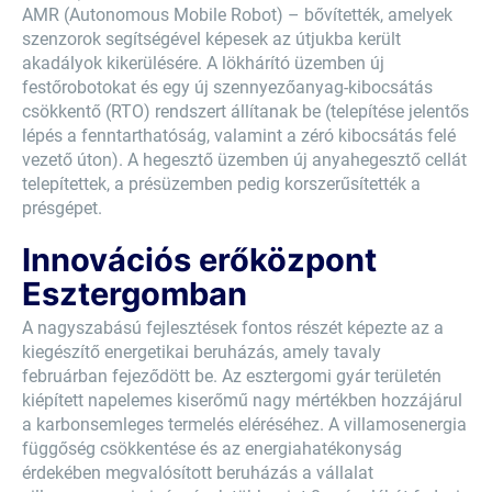
AMR (Autonomous Mobile Robot) – bővítették, amelyek
szenzorok segítségével képesek az útjukba került
akadályok kikerülésére. A lökhárító üzemben új
festőrobotokat és egy új szennyezőanyag-kibocsátás
csökkentő (RTO) rendszert állítanak be (telepítése jelentős
lépés a fenntarthatóság, valamint a zéró kibocsátás felé
vezető úton). A hegesztő üzemben új anyahegesztő cellát
telepítettek, a présüzemben pedig korszerűsítették a
présgépet.
Innovációs erőközpont
Esztergomban
A nagyszabású fejlesztések fontos részét képezte az a
kiegészítő energetikai beruházás, amely tavaly
februárban fejeződött be. Az esztergomi gyár területén
kiépített napelemes kiserőmű nagy mértékben hozzájárul
a karbonsemleges termelés eléréséhez. A villamosenergia
függőség csökkentése és az energiahatékonyság
érdekében megvalósított beruházás a vállalat