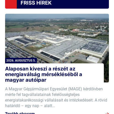
FRISS HÍREK
2026. AUGUSZTUS 5.
Alaposan kiveszi a részét az
energiaválság mérsékléséből a
magyar autóipar
A Magyar Gépjárműipari Egyesület (MAGE) kérdőívben
mérte fel tagvállalatainak felelősségteljes
energiatakarékossági vállalásait és intézkedéseit. A rövid
határidő – egy nap – alatt...
Tovább olvasom