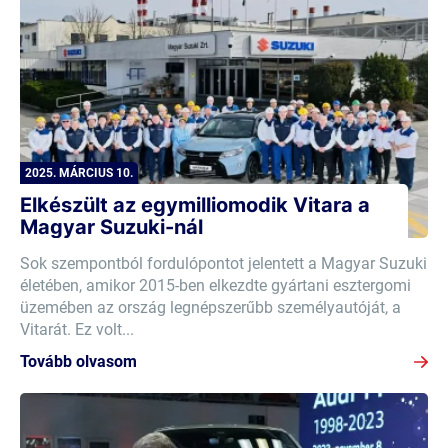
2025. MÁRCIUS 10.
Elkészült az egymilliomodik Vitara a
Magyar Suzuki-nál
Sok szempontból fordulópontot jelentett a Magyar Suzuki
életében, amikor 2015-ben elkezdte gyártani esztergomi
üzemében az ország legnépszerűbb személyautóját, a
Vitarát. Ez volt...
Tovább olvasom