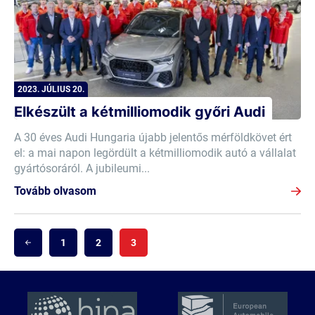
2023. JÚLIUS 20.
Elkészült a kétmilliomodik győri Audi
A 30 éves Audi Hungaria újabb jelentős mérföldkövet ért
el: a mai napon legördült a kétmilliomodik autó a vállalat
gyártósoráról. A jubileumi...
Tovább olvasom
1
2
3