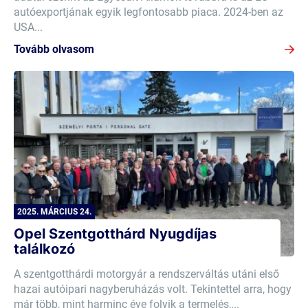
autóexportjának egyik legfontosabb piaca. 2024-ben az
USA...
Tovább olvasom
2025. MÁRCIUS 24.
Opel Szentgotthárd Nyugdíjas
találkozó
A szentgotthárdi motorgyár a rendszerváltás utáni első
hazai autóipari nagyberuházás volt. Tekintettel arra, hogy
már több, mint harminc éve folyik a termelés,...