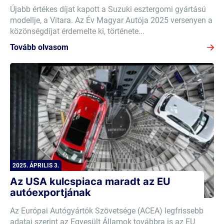
Újabb értékes díjat kapott a Suzuki esztergomi gyártású
modellje, a Vitara. Az Év Magyar Autója 2025 versenyen a
közönségdíjat érdemelte ki, története...
Tovább olvasom
2025. ÁPRILIS 3.
Az USA kulcspiaca maradt az EU
autóexportjának
Az Európai Autógyártók Szövetsége (ACEA) legfrissebb
adatai szerint az Egyesült Államok továbbra is az EU