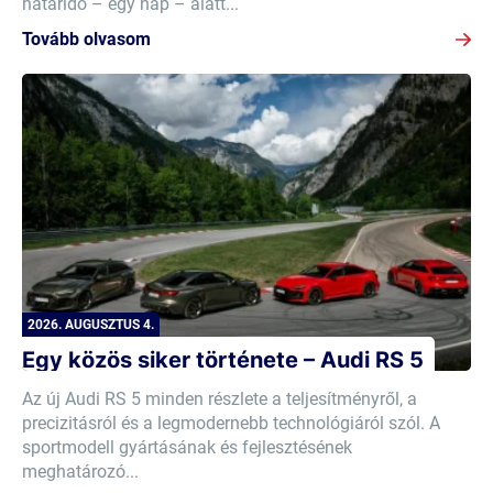
határidő – egy nap – alatt...
Tovább olvasom
2026. AUGUSZTUS 4.
Egy közös siker története – Audi RS 5
Az új Audi RS 5 minden részlete a teljesítményről, a
precizitásról és a legmodernebb technológiáról szól. A
sportmodell gyártásának és fejlesztésének
meghatározó...