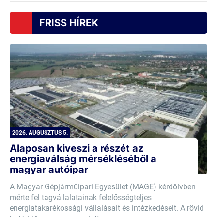
FRISS HÍREK
2026. AUGUSZTUS 5.
Alaposan kiveszi a részét az
energiaválság mérsékléséből a
magyar autóipar
A Magyar Gépjárműipari Egyesület (MAGE) kérdőívben
mérte fel tagvállalatainak felelősségteljes
energiatakarékossági vállalásait és intézkedéseit. A rövid