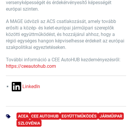
versenyképességét és érdekérvényesítő képességét
európai szinten.
A MAGE üdvözli az ACS csatlakozását, amely tovább
erősíti a közép- és kelet-európai járműipari szereplők
közötti együttműködést, és hozzájárul ahhoz, hogy a
régió egységes hangon képviselhesse érdekeit az európai
szakpolitikai egyeztetéseken.
További információ a CEE AutoHUB kezdeményezésről:
https://ceeautohub.com
LinkedIn
ACEA
CEE AUTOHUB
EGYÜTTMŰKÖDÉS
JÁRMŰIPAR
SZLOVÉNIA