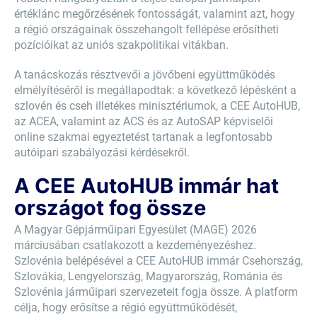
értéklánc megőrzésének fontosságát, valamint azt, hogy
a régió országainak összehangolt fellépése erősítheti
pozícióikat az uniós szakpolitikai vitákban.
A tanácskozás résztvevői a jövőbeni együttműködés
elmélyítéséről is megállapodtak: a következő lépésként a
szlovén és cseh illetékes minisztériumok, a CEE AutoHUB,
az ACEA, valamint az ACS és az AutoSAP képviselői
online szakmai egyeztetést tartanak a legfontosabb
autóipari szabályozási kérdésekről.
A CEE AutoHUB immár hat
országot fog össze
A Magyar Gépjárműipari Egyesület (MAGE) 2026
márciusában csatlakozott a kezdeményezéshez.
Szlovénia belépésével a CEE AutoHUB immár Csehország,
Szlovákia, Lengyelország, Magyarország, Románia és
Szlovénia járműipari szervezeteit fogja össze. A platform
célja, hogy erősítse a régió együttműködését,