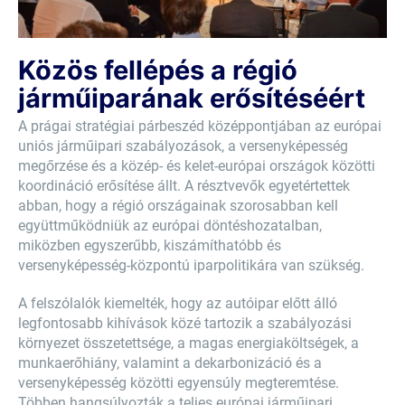
Közös fellépés a régió
járműiparának erősítéséért
A prágai stratégiai párbeszéd középpontjában az európai
uniós járműipari szabályozások, a versenyképesség
megőrzése és a közép- és kelet-európai országok közötti
koordináció erősítése állt. A résztvevők egyetértettek
abban, hogy a régió országainak szorosabban kell
együttműködniük az európai döntéshozatalban,
miközben egyszerűbb, kiszámíthatóbb és
versenyképesség-központú iparpolitikára van szükség.
A felszólalók kiemelték, hogy az autóipar előtt álló
legfontosabb kihívások közé tartozik a szabályozási
környezet összetettsége, a magas energiaköltségek, a
munkaerőhiány, valamint a dekarbonizáció és a
versenyképesség közötti egyensúly megteremtése.
Többen hangsúlyozták a teljes európai járműipari