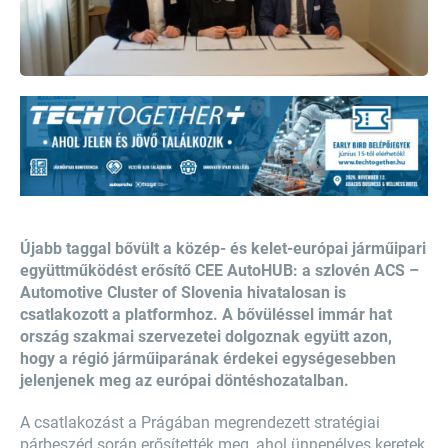
Újabb taggal bővült a közép- és kelet-európai járműipari
együttműködést erősítő CEE AutoHUB: a szlovén ACS –
Automotive Cluster of Slovenia hivatalosan is
csatlakozott a platformhoz. A bővüléssel immár hat
ország szakmai szervezetei dolgoznak együtt azon,
hogy a régió járműiparának érdekei egységesebben
jelenjenek meg az európai döntéshozatalban.
A csatlakozást a Prágában megrendezett stratégiai
párbeszéd során erősítették meg, ahol ünnepélyes keretek