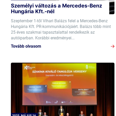
Személyi változás a Mercedes-Benz
Hungária Kft.-nél
Szeptember 1-től Vihari Balázs felel a Mercedes-Benz
Hungária Kft. PR-kommunikációjáért. Balázs több mint
25 éves szakmai tapasztalattal rendelkezik az
autóiparban. Korábbi eredményei...
Tovább olvasom
2025. MÁJUS 16.