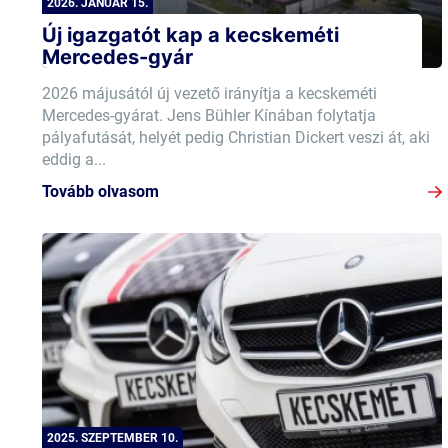
2026. JANUÁR 15.
Új igazgatót kap a kecskeméti
Mercedes-gyár
2026 májusától új vezető irányítja a kecskeméti
Mercedes-gyárat. Jens Bühler Kínában folytatja
pályafutását, helyét pedig Christian Dickert veszi át, aki
eddig a...
Tovább olvasom
2025. SZEPTEMBER 10.