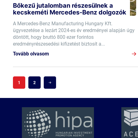
Bőkezű jutalomban részesülnek a
kecskeméti Mercedes-Benz dolgozók
A Mercedes-Benz Manufacturing Hungary Kft.
ügyvezetése a lezárt 2024-es év eredményei alapján úgy
döntött, hogy bruttó 800 ezer forintos
eredményrészesedési kifizetést biztosít a...
Tovább olvasom
1
2