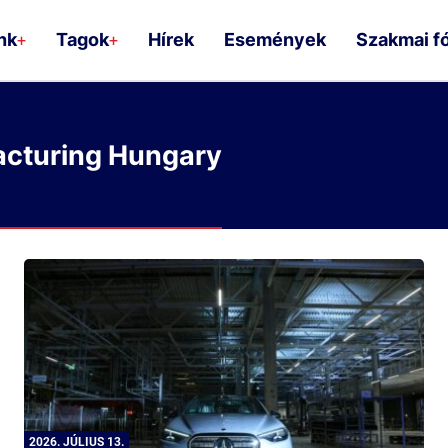
nk
Tagok
Hírek
Események
Szakmai f
+
+
cturing Hungary
2026. JÚLIUS 13.