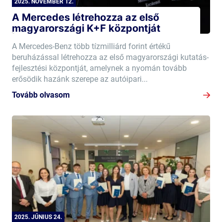
2025. NOVEMBER 12.
A Mercedes létrehozza az első
magyarországi K+F központját
A Mercedes-Benz több tízmilliárd forint értékű
beruházással létrehozza az első magyarországi kutatás-
fejlesztési központját, amelynek a nyomán tovább
erősödik hazánk szerepe az autóipari...
Tovább olvasom
2025. JÚNIUS 24.