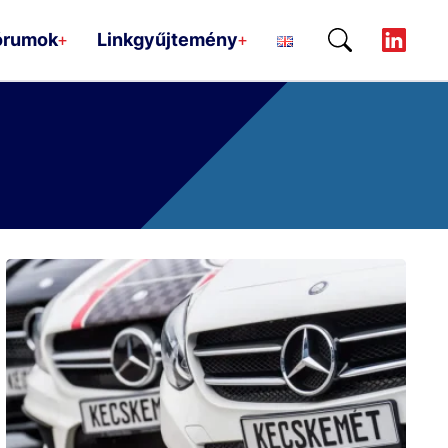
órumok
Linkgyűjtemény
+
+