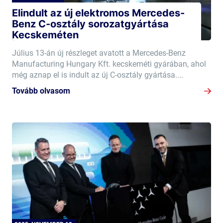
Elindult az új elektromos Mercedes-
Benz C-osztály sorozatgyártása
Kecskeméten
Július 13-án új részleget avatott a Mercedes-Benz
Manufacturing Hungary Kft. kecskeméti gyárában, ahol
még aznap el is indult az új C-osztály gyártása....
Tovább olvasom