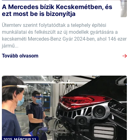
A Mercedes bízik Kecskemétben, és
ezt most be is bizonyítja
Ütemterv szerint folytatódtak a telephely építési
munkálatai és felkészült az új modellek gyártására a
kecskeméti Mercedes-Benz Gyár 2024-ben, ahol 146 ezer
jármű...
Tovább olvasom
2025. MÁRCIUS 11.