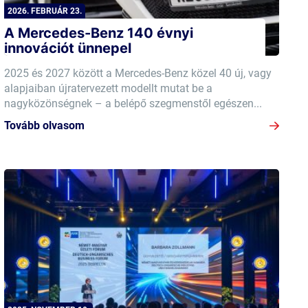
2026. FEBRUÁR 23.
A Mercedes-Benz 140 évnyi
innovációt ünnepel
2025 és 2027 között a Mercedes-Benz közel 40 új, vagy
alapjaiban újratervezett modellt mutat be a
nagyközönségnek – a belépő szegmenstől egészen...
Tovább olvasom