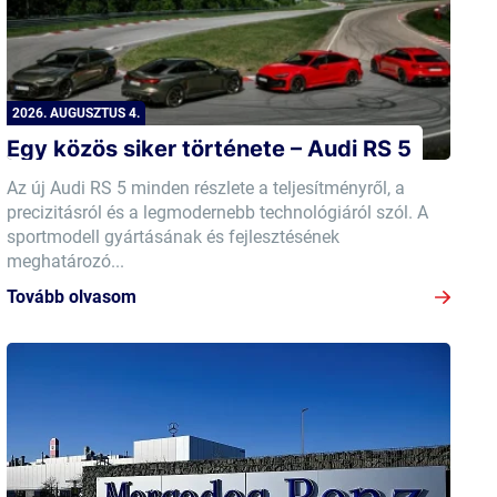
2026. AUGUSZTUS 4.
Egy közös siker története – Audi RS 5
Az új Audi RS 5 minden részlete a teljesítményről, a
precizitásról és a legmodernebb technológiáról szól. A
sportmodell gyártásának és fejlesztésének
meghatározó...
Tovább olvasom