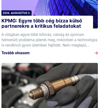
2026. AUGUSZTUS 3.
KPMG: Egyre több cég bízza külső
partnerekre a kritikus feladatokat
A világban egyre több kihívás, válság és újonnan
felmerülő probléma jelenik meg, miközben a technológia
is rendkívül gyors ütemben fejlődik. Nem meglepő,...
Tovább olvasom