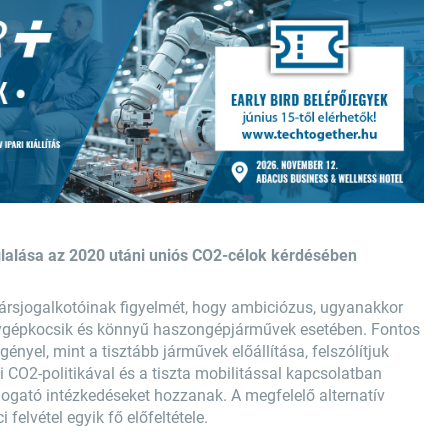
glalása az 2020 utáni uniós CO2-célok kérdésében
társjogalkotóinak figyelmét, hogy ambiciózus, ugyanakkor
élygépkocsik és könnyű haszongépjárművek esetében. Fontos
ényel, mint a tisztább járművek előállítása, felszólítjuk
 CO2-politikával és a tiszta mobilitással kapcsolatban
mogató intézkedéseket hozzanak. A megfelelő alternatív
felvétel egyik fő előfeltétele.