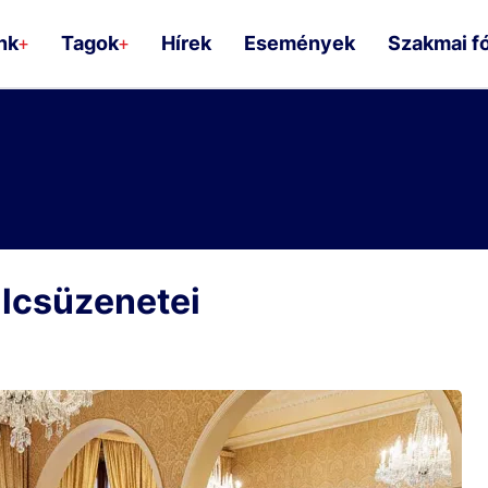
nk
Tagok
Hírek
Események
Szakmai f
+
+
lcsüzenetei