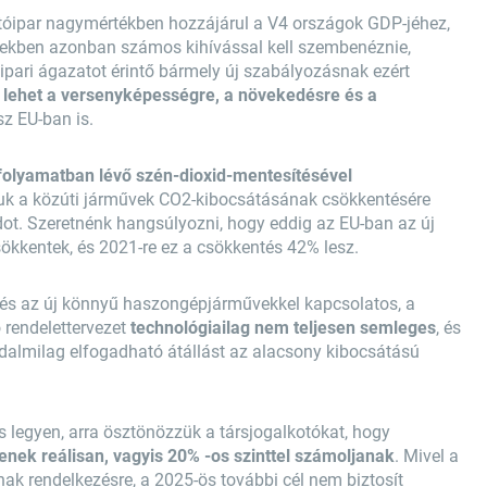
autóipar nagymértékben hozzájárul a V4 országok GDP-jéhez,
években azonban számos kihívással kell szembenéznie,
tóipari ágazatot érintő bármely új szabályozásnak ezért
l lehet a versenyképességre, a növekedésre és a
z EU-ban is.
folyamatban lévő szén-dioxid-mentesítésével
uk a közúti járművek CO2-kibocsátásának csökkentésére
ot. Szeretnénk hangsúlyozni, hogy eddig az EU-ban az új
ökkentek, és 2021-re ez a csökkentés 42% lesz.
és az új könnyű haszongépjárművekkel kapcsolatos, a
ó rendelettervezet
technológiailag nem teljesen semleges
, és
dalmilag elfogadható átállást az alacsony kibocsátású
s legyen, arra ösztönözzük a társjogalkotókat, hogy
enek reálisan, vagyis 20% -os szinttel számoljanak
. Mivel a
nak rendelkezésre, a 2025-ös további cél nem biztosít