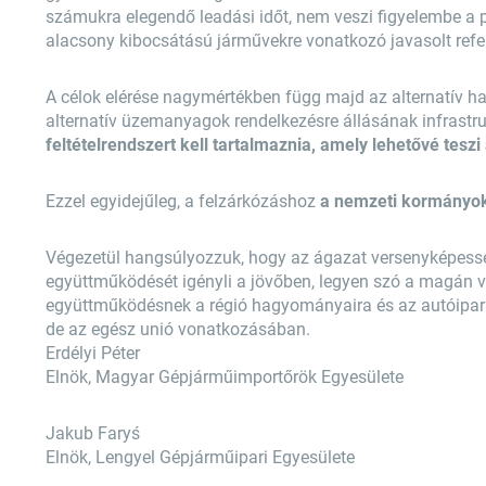
számukra elegendő leadási időt, nem veszi figyelembe a pi
alacsony kibocsátású járművekre vonatkozó javasolt refer
A célok elérése nagymértékben függ majd az alternatív ha
alternatív üzemanyagok rendelkezésre állásának infrastruk
feltételrendszert kell tartalmaznia, amely lehetővé teszi
Ezzel egyidejűleg, a felzárkózáshoz
a nemzeti kormányok
Végezetül hangsúlyozzuk, hogy az ágazat versenyképessé
együttműködését igényli a jövőben, legyen szó a magán v
együttműködésnek a régió hagyományaira és az autóipar 
de az egész unió vonatkozásában.
Erdélyi Péter
Elnök, Magyar Gépjárműimportőrök Egyesülete
Jakub Faryś
Elnök, Lengyel Gépjárműipari Egyesülete