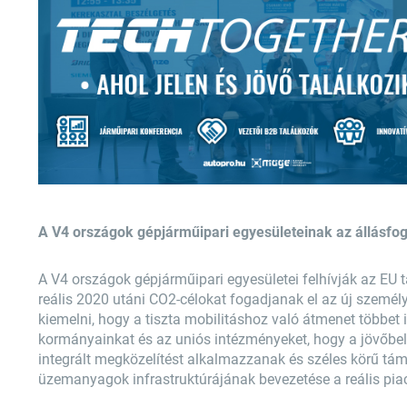
A V4 országok gépjárműipari egyesületeinak az állásfo
A V4 országok gépjárműipari egyesületei felhívják az EU 
reális 2020 utáni CO2-célokat fogadjanak el az új szem
kiemelni, hogy a tiszta mobilitáshoz való átmenet többet ig
kormányainkat és az uniós intézményeket, hogy a jövőbeli
integrált megközelítést alkalmazzanak és széles körű tá
üzemanyagok infrastruktúrájának bevezetése a reális piaci 