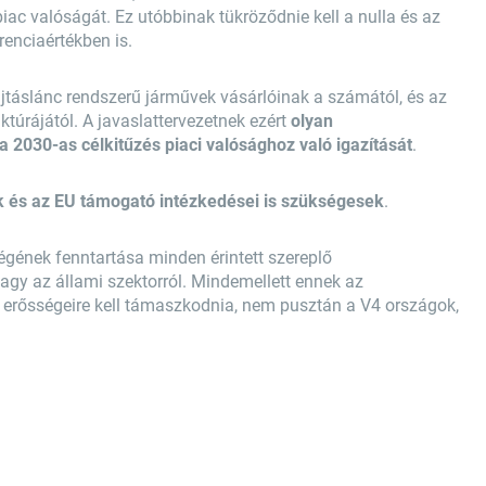
ac valóságát. Ez utóbbinak tükröződnie kell a nulla és az
enciaértékben is.
jtáslánc rendszerű járművek vásárlóinak a számától, és az
túrájától. A javaslattervezetnek ezért
olyan
 a 2030-as célkitűzés piaci valósághoz való igazítását
.
 és az EU támogató intézkedései is szükségesek
.
gének fenntartása minden érintett szereplő
agy az állami szektorról. Mindemellett ennek az
erősségeire kell támaszkodnia, nem pusztán a V4 országok,