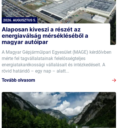
2026. AUGUSZTUS 5.
Alaposan kiveszi a részét az
energiaválság mérsékléséből a
magyar autóipar
A Magyar Gépjárműipari Egyesület (MAGE) kérdőívben
mérte fel tagvállalatainak felelősségteljes
energiatakarékossági vállalásait és intézkedéseit. A
rövid határidő – egy nap – alatt...
Tovább olvasom