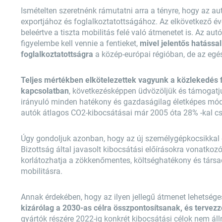
Ismételten szeretnénk rámutatni arra a tényre, hogy az 
exportjához és foglalkoztatottságához. Az elkövetkező 
beleértve a tiszta mobilitás felé való átmenetet is. Az au
figyelembe kell vennie a fentieket,
mivel jelentős hatássa
foglalkoztatottságra
a közép-európai régióban, de az egés
Teljes mértékben elkötelezettek vagyunk a közlekedés 
kapcsolatban
, következésképpen üdvözöljük és támogatj
irányuló minden hatékony és gazdaságilag életképes mód
autók átlagos CO2-kibocsátásai már 2005 óta 28% -kal cs
Úgy gondoljuk azonban, hogy az új személygépkocsikkal 
Bizottság által javasolt kibocsátási előírásokra vonatkoz
korlátozhatja a zökkenőmentes, költséghatékony és társa
mobilitásra.
Annak érdekében, hogy az ilyen jellegű átmenet lehetsége
kizárólag a 2030-as célra összpontosítsanak, és tervezz
gyártók részére 2022-ig konkrét kibocsátási célok nem áll