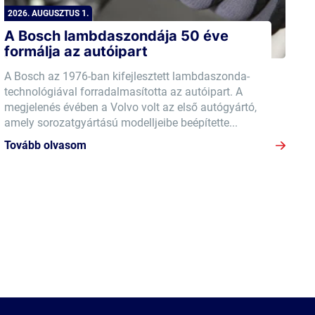
2026. AUGUSZTUS 1.
A Bosch lambdaszondája 50 éve
formálja az autóipart
A Bosch az 1976-ban kifejlesztett lambdaszonda-
technológiával forradalmasította az autóipart. A
megjelenés évében a Volvo volt az első autógyártó,
amely sorozatgyártású modelljeibe beépítette...
Tovább olvasom