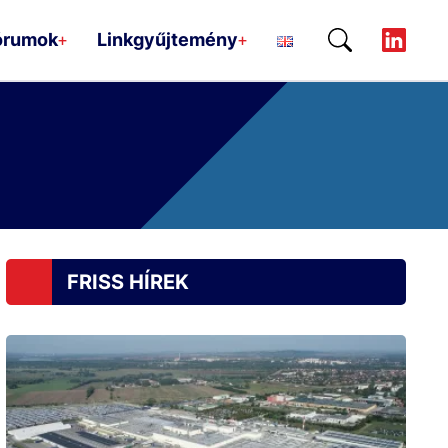
órumok
Linkgyűjtemény
+
+
FRISS HÍREK