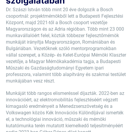
szolgálatában
Dr. Szászi István több mint 20 éve dolgozik a Bosch
csoportnál: projektmérnökből lett a Budapesti Fejlesztési
Központ, majd 2021-től a Bosch csoport vezetője
Magyarországon és az Adria régióban. Több mint 23 000
munkavállalóért felel, köztük többezer fejlesztőmérnök
munkáját irányítja Magyarországon, Romániában és
Bulgáriában. Vezetőknek szóló mentorprogramokban
vállal szerepet, a Közép- és Kelet-Európai Mérnöki Klaszter
vezetője, a Magyar Mérnökakadémia tagja, a Budapesti
Műszaki és Gazdaságtudományi Egyetem ipari
professzora, valamint több alapítvány és szakmai testület
munkájában vesz részt.
Munkáját több rangos elismeréssel díjazták. 2022-ben az
innovációért, az elektromobilitás fejlesztéséért végzett
kimagasló eredményeit a Menedzserszövetség és a
Volkswagen közös Kék Innovációs Különdíjával ismerték
el, a technológiai innováció, műszaki és mérnöki
kutatómunka terén mutatott kiemelkedő teljesítményéért