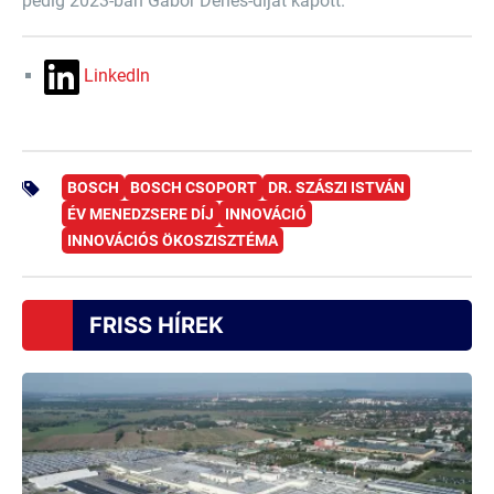
pedig 2023-ban Gábor Dénes-díjat kapott.
LinkedIn
BOSCH
BOSCH CSOPORT
DR. SZÁSZI ISTVÁN
ÉV MENEDZSERE DÍJ
INNOVÁCIÓ
INNOVÁCIÓS ÖKOSZISZTÉMA
FRISS HÍREK