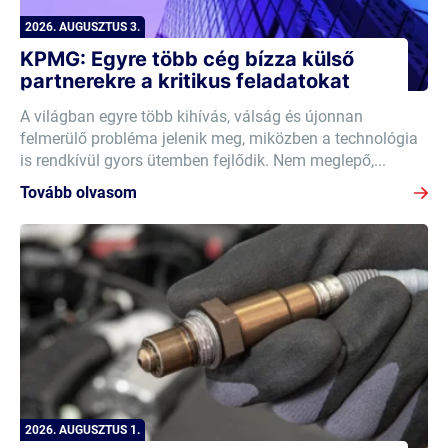
2026. AUGUSZTUS 3.
KPMG: Egyre több cég bízza külső
partnerekre a kritikus feladatokat
A világban egyre több kihívás, válság és újonnan
felmerülő probléma jelenik meg, miközben a technológia
is rendkívül gyors ütemben fejlődik. Nem meglepő,...
Tovább olvasom
2026. AUGUSZTUS 1.