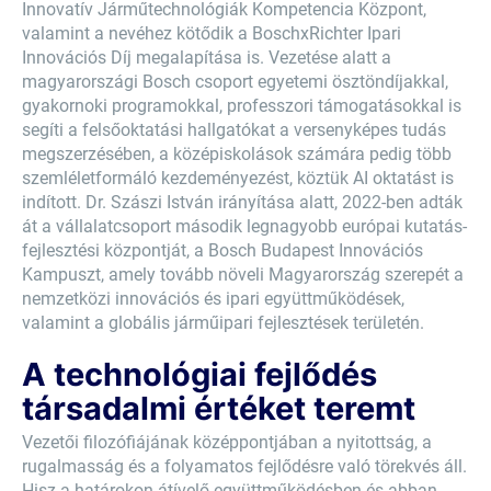
Innovatív Járműtechnológiák Kompetencia Központ,
valamint a nevéhez kötődik a BoschxRichter Ipari
Innovációs Díj megalapítása is. Vezetése alatt a
magyarországi Bosch csoport egyetemi ösztöndíjakkal,
gyakornoki programokkal, professzori támogatásokkal is
segíti a felsőoktatási hallgatókat a versenyképes tudás
megszerzésében, a középiskolások számára pedig több
szemléletformáló kezdeményezést, köztük AI oktatást is
indított. Dr. Szászi István irányítása alatt, 2022-ben adták
át a vállalatcsoport második legnagyobb európai kutatás-
fejlesztési központját, a Bosch Budapest Innovációs
Kampuszt, amely tovább növeli Magyarország szerepét a
nemzetközi innovációs és ipari együttműködések,
valamint a globális járműipari fejlesztések területén.
A technológiai fejlődés
társadalmi értéket teremt
Vezetői filozófiájának középpontjában a nyitottság, a
rugalmasság és a folyamatos fejlődésre való törekvés áll.
Hisz a határokon átívelő együttműködésben és abban,