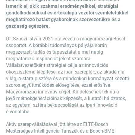
ismerik el, akik szakmai eredményeikkel, stratégiai
gondolkodásukkal és értékalapú vezetői szemléletükkel
meghatározó hatást gyakorolnak szervezetükre és a
gazdaság egészére.
Dr. Szászi István 2021 óta vezeti a magyarországi Bosch
csoportot. A korábbi tudományos pályája során
megszerzett tudás és tapasztalat a mai napig
meghatározó inspirációt jelent számára.
Vállalatvezetőként stratégiai célja az innovációs
ökoszisztéma kiépítése: az ipari szereplők, az akadémiai
világ, a startup szféra és a mindenkori kormányzat közötti
szoros együttműködés elősegítése, ezzel erősítve
Magyarország innovatív erejét. Küldetésének tekinti a
jövő mérnökgenerációinak képzését, a kutatói hálózatok,
az egyetemi szféra bekapcsolását az ipari innováció
élvonalába.
Aktív szerepvállalásával jött létre az ELTE-Bosch
Mesterséges Intelligencia Tanszék és a Bosch-BME