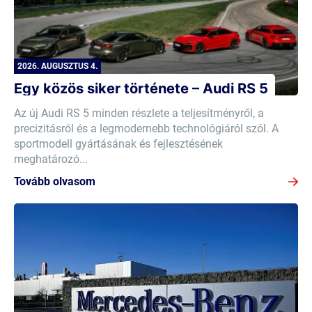
2026. AUGUSZTUS 4.
Egy közös siker története – Audi RS 5
Az új Audi RS 5 minden részlete a teljesítményről, a
precizitásról és a legmodernebb technológiáról szól. A
sportmodell gyártásának és fejlesztésének
meghatározó...
Tovább olvasom