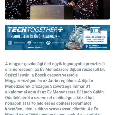
A magyar gazdasági élet egyik legnagyobb presztízsű
elismerésében, az Év Menedzsere Díjban részesült Dr.
Szászi István, a Bosch csoport vezetője
Magyarországon és az Adria régióban. A díjat a
Menedzserek Országos Szövetsége immár 31.
alkalommal adta át az Év Menedzsere Díjátadó Gálán.
Odaítéléséről a szervezet elnöksége a közel hat
hónapon át tartó jelölési és döntési folyamatot
követően, idén is titkos szavazással döntött. Az Év
Menedzsere Díjjal minden évben azokat a vezetőket