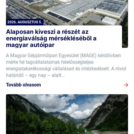
2026. AUGUSZTUS 5.
Alaposan kiveszi a részét az
energiaválság mérsékléséből a
magyar autóipar
A Magyar Gépjárműipari Egyesület (MAGE) kérdőívben
mérte fel tagvállalatainak felelősségteljes
energiatakarékossági vállalásait és intézkedéseit. A rövid
határidő – egy nap – alatt...
Tovább olvasom