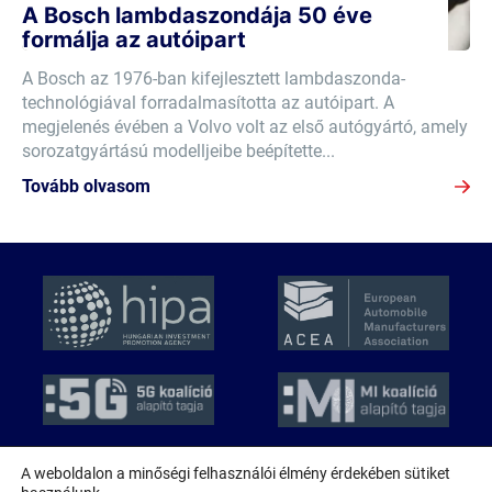
A Bosch lambdaszondája 50 éve
formálja az autóipart
A Bosch az 1976-ban kifejlesztett lambdaszonda-
technológiával forradalmasította az autóipart. A
megjelenés évében a Volvo volt az első autógyártó, amely
sorozatgyártású modelljeibe beépítette...
Tovább olvasom
A weboldalon a minőségi felhasználói élmény érdekében sütiket