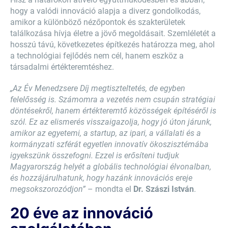
hogy a valódi innováció alapja a diverz gondolkodás,
amikor a különböző nézőpontok és szakterületek
találkozása hívja életre a jövő megoldásait. Szemléletét a
hosszú távú, következetes építkezés határozza meg, ahol
a technológiai fejlődés nem cél, hanem eszköz a
társadalmi értékteremtéshez.
„Az Év Menedzsere Díj megtiszteltetés, de egyben
felelősség is. Számomra a vezetés nem csupán stratégiai
döntésekről, hanem értékteremtő közösségek építéséről is
szól. Ez az elismerés visszaigazolja, hogy jó úton járunk,
amikor az egyetemi, a startup, az ipari, a vállalati és a
kormányzati szférát egyetlen innovatív ökoszisztémába
igyekszünk összefogni. Ezzel is erősíteni tudjuk
Magyarország helyét a globális technológiai élvonalban,
és hozzájárulhatunk, hogy hazánk innovációs ereje
megsokszorozódjon”
– mondta el
Dr. Szászi István
.
20 éve az innováció