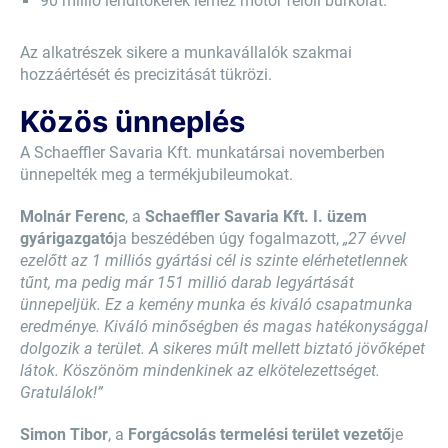
90 millió lendítőkerék lemez motor felöli burkolat.
Az alkatrészek sikere a munkavállalók szakmai
hozzáértését és precizitását tükrözi.
Közös ünneplés
A Schaeffler Savaria Kft. munkatársai novemberben
ünnepelték meg a termékjubileumokat.
Molnár Ferenc
, a
Schaeffler Savaria Kft. I. üzem
gyárigazgató
ja beszédében úgy fogalmazott,
„27 évvel
ezelőtt az 1 milliós gyártási cél is szinte elérhetetlennek
tűnt, ma pedig már 151 millió darab legyártását
ünnepeljük. Ez a kemény munka és kiváló csapatmunka
eredménye. Kiváló minőségben és magas hatékonysággal
dolgozik a terület. A sikeres múlt mellett biztató jövőképet
látok. Köszönöm mindenkinek az elkötelezettséget.
Gratulálok!”
Simon Tibor
, a
Forgácsolás termelési terület vezető
je