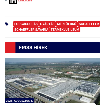
LinkedIn
FORGÁCSOLÁS
GYÁRTÁS
MÉRFÖLDKŐ
SCHAEFFLER
SCHAEFFLER SAVARIA
TERMÉKJUBILEUM
FRISS HÍREK
2026. AUGUSZTUS 5.