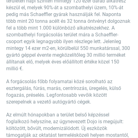
területén napi szinten mintegy 120 ezer darab alkatrész
készül el, melyek 90%-át a szombathelyi üzem, 10%-át
pedig más Schaeffler gyárak használják fel. Naponta
több mint 20 tonna acélt és 32 tonna öntvényt dolgoznak
fel a több mint 1.000 különböző alkatrészekhez. A
szombathelyi forgácsolás terület mára a Schaeffler-
csoport egyik legnagyobb ilyen részlege lett. Jelenleg
mintegy 14 ezer m2-en, körülbelül 550 munkatárssal, 300
gyártó géppel évente megközelítőleg 30 millió terméket
állítanak elő, melyek éves előállított értéke közel 150
millió €.
A forgácsolás főbb folyamatai közé sorolható az
esztergálás, fúrás, marás, centrírozás, üregelés, külső
fogazás, préselés. Legfontosabb vevőik között
szerepelnek a vezető autógyártó cégek.
Az elmúlt hónapokban a terület belső képzéssel
foglalkozó helyszíne, az úgynevezett Dojo is megújult:
költözött, bővült, modernizálódott. Új eszközök
támogatják az oktatást termelésközeli helyen mostantól,