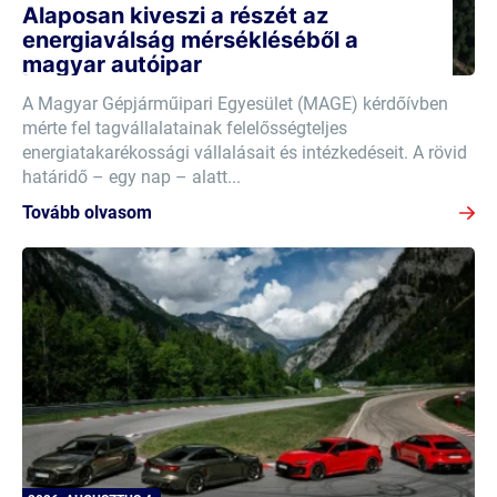
Alaposan kiveszi a részét az
energiaválság mérsékléséből a
magyar autóipar
A Magyar Gépjárműipari Egyesület (MAGE) kérdőívben
mérte fel tagvállalatainak felelősségteljes
energiatakarékossági vállalásait és intézkedéseit. A rövid
határidő – egy nap – alatt...
Tovább olvasom