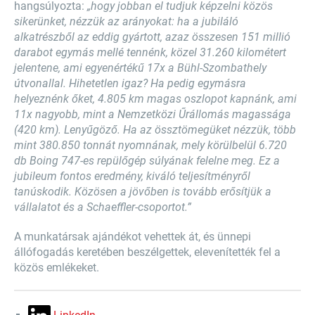
hangsúlyozta:
„hogy jobban el tudjuk képzelni közös
sikerünket, nézzük az arányokat: ha a jubiláló
alkatrészből az eddig gyártott, azaz összesen 151 millió
darabot egymás mellé tennénk, közel 31.260 kilométert
jelentene, ami egyenértékű 17x a Bühl-Szombathely
útvonallal. Hihetetlen igaz? Ha pedig egymásra
helyeznénk őket, 4.805 km magas oszlopot kapnánk, ami
11x nagyobb, mint a Nemzetközi Űrállomás magassága
(420 km). Lenyűgöző. Ha az össztömegüket nézzük, több
mint 380.850 tonnát nyomnának, mely körülbelül 6.720
db Boing 747-es repülőgép súlyának felelne meg. Ez a
jubileum fontos eredmény, kiváló teljesítményről
tanúskodik. Közösen a jövőben is tovább erősítjük a
vállalatot és a Schaeffler-csoportot.”
A munkatársak ajándékot vehettek át, és ünnepi
állófogadás keretében beszélgettek, elevenítették fel a
közös emlékeket.