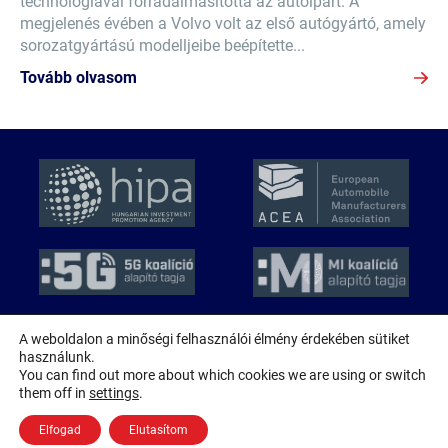
technológiával forradalmasította az autóipart. A
megjelenés évében a Volvo volt az első autógyártó, amely
sorozatgyártású modelljeibe beépítette...
Tovább olvasom
A weboldalon a minőségi felhasználói élmény érdekében sütiket
használunk.
© 2026 MAGE
You can find out more about which cookies we are using or switch
Minden jog fenntartva!
them off in
settings
.
Adatkezelési nyilatkozat
Elfogad
Elutasítom