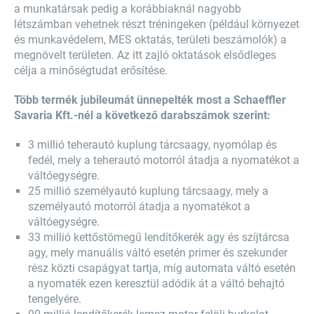
a munkatársak pedig a korábbiaknál nagyobb
létszámban vehetnek részt tréningeken (például környezet
és munkavédelem, MES oktatás, területi beszámolók) a
megnövelt területen. Az itt zajló oktatások elsődleges
célja a minőségtudat erősítése.
Több termék jubileumát ünnepelték most a Schaeffler
Savaria Kft.-nél a következő darabszámok szerint:
3 millió teherautó kuplung tárcsaagy, nyomólap és
fedél, mely a teherautó motorról átadja a nyomatékot a
váltóegységre.
25 millió személyautó kuplung tárcsaagy, mely a
személyautó motorról átadja a nyomatékot a
váltóegységre.
33 millió kettőstömegű lendítőkerék agy és szíjtárcsa
agy, mely manuális váltó esetén primer és szekunder
rész közti csapágyat tartja, míg automata váltó esetén
a nyomaték ezen keresztül adódik át a váltó behajtó
tengelyére.