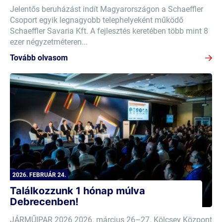
Jelentős beruházást indít Magyarországon a Schaeffler
Csoport egyik legnagyobb telephelyeként működő
Schaeffler Savaria Kft. A fejlesztés keretében több mint 8
ezer négyzetméteren...
Tovább olvasom
2026. FEBRUÁR 24.
Találkozzunk 1 hónap múlva
Debrecenben!
JÁRMŰIPAR 2026 2026. március 26–27. Kölcsey Központ