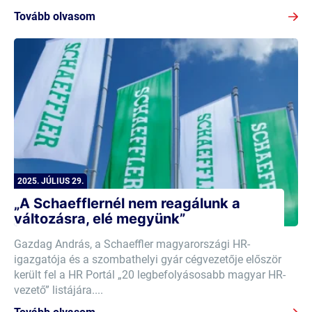
Tovább olvasom
2025. JÚLIUS 29.
„A Schaefflernél nem reagálunk a
változásra, elé megyünk”
Gazdag András, a Schaeffler magyarországi HR-
igazgatója és a szombathelyi gyár cégvezetője először
került fel a HR Portál „20 legbefolyásosabb magyar HR-
vezető” listájára....