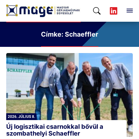
Címke: Schaeffler
2026. JÚLIUS 8.
Új logisztikai csarnokkal bővül a
szombathelyi Schaeffler