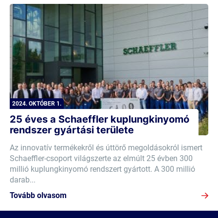
2024. OKTÓBER 1.
25 éves a Schaeffler kuplungkinyomó
rendszer gyártási területe
Az innovatív termékekről és úttörő megoldásokról ismert
Schaeffler-csoport világszerte az elmúlt 25 évben 300
millió kuplungkinyomó rendszert gyártott. A 300 millió
darab...
Tovább olvasom