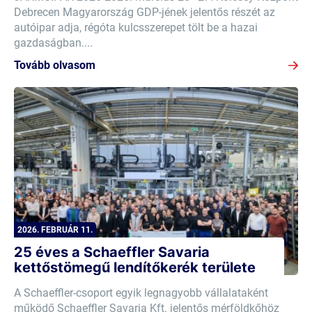
Debrecen Magyarország GDP-jének jelentős részét az
autóipar adja, régóta kulcsszerepet tölt be a hazai
gazdaságban....
Tovább olvasom
2026. FEBRUÁR 11.
25 éves a Schaeffler Savaria
kettőstömegű lendítőkerék területe
A Schaeffler-csoport egyik legnagyobb vállalataként
működő Schaeffler Savaria Kft. jelentős mérföldkőhöz