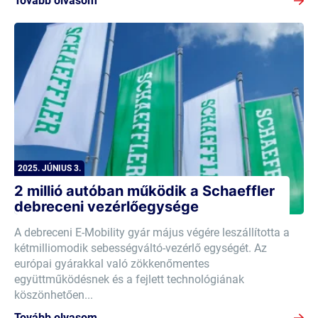
Tovább olvasom
2025. JÚNIUS 3.
2 millió autóban működik a Schaeffler
debreceni vezérlőegysége
A debreceni E-Mobility gyár május végére leszállította a
kétmilliomodik sebességváltó-vezérlő egységét. Az
európai gyárakkal való zökkenőmentes
együttműködésnek és a fejlett technológiának
köszönhetően...
Tovább olvasom