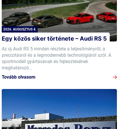
2026. AUGUSZTUS 4.
Egy közös siker története – Audi RS 5
Az új Audi RS 5 minden részlete a teljesítményről, a
precizitásról és a legmodernebb technológiáról szól. A
sportmodell gyártásának és fejlesztésének
meghatározó...
Tovább olvasom