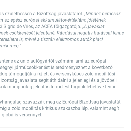
 születhessen a Bizottság javaslatáról.
„Mindez nemcsak
m az egész európai akkumulátor-értéklánc jólétének
ki Sigrid de Vries, az ACEA főigazgatója.
„A javaslat
ek csökkenését jelentené. Ráadásul negatív hatással lenne
esletre is, mivel a tisztán elektromos autók piaci
ernék meg.”
elentene az unió autógyártói számára, ami az európai
ységnyi járműcsökkenést is eredményezhet a következő
ékig támogatják a fejlett és versenyképes zöld mobilitási
zottság javaslata segít áthidalni a jelenlegi és a jövőbeli
k már iparilag jelentős termelést fognak lehetővé tenni.
gyhangúlag szavazzák meg az Európai Bizottság javaslatát,
míg a zöld mobilitás kritikus szakaszba lép, valamint segít
 globális versennyel.