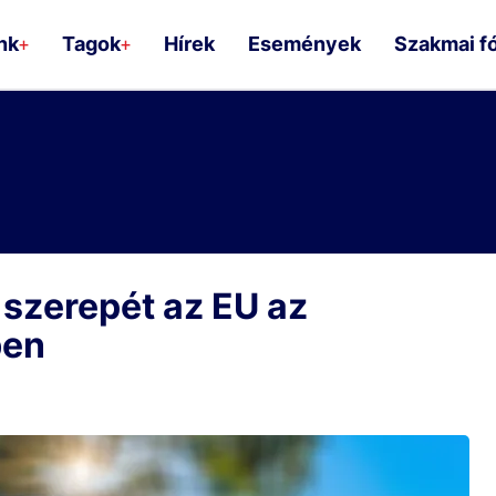
nk
Tagok
Hírek
Események
Szakmai f
+
+
 szerepét az EU az
ben