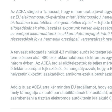
Az ACEA sürgeti a Tanácsot, hogy mihamarabb jóváhagyás
az EU elektromosautó-gyártása miatt létfontosságú, hane
biztosítása tekintetében elengedhetetlen lépés”
– fejtette 
elfogadásának elmulasztása exportunk versenyképességén
az európai akkumulátorok és akkumulátoranyagok iránti ker
részesedését így a harmadik országbeli versenytársak ny
A tervezet elfogadás nélkül 4,3 milliárd eurós költséget j
termelésben akár 480 ezer akkumulátoros elektromos eg
három évben. Az ACEA tagjai elkötelezettek és teljes mért
értéklánc európai fejlesztését, és hangsúlyozzák, hogy a Bi
helyzetünk közötti szakadékot, amikorra ezek a beruházáso
Addig is, az ACEA arra kér minden EU tagállamot, hogy e
mely támogatja az autóipar stabilitásának biztosítását, a
szembenézni a tisztán elektromos autók terén kialakuló új