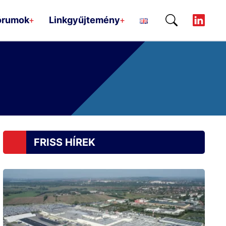
órumok
Linkgyűjtemény
+
+
FRISS HÍREK