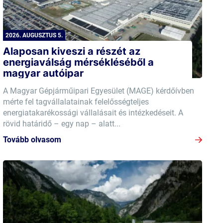
2026. AUGUSZTUS 5.
Alaposan kiveszi a részét az
energiaválság mérsékléséből a
magyar autóipar
A Magyar Gépjárműipari Egyesület (MAGE) kérdőívben
mérte fel tagvállalatainak felelősségteljes
energiatakarékossági vállalásait és intézkedéseit. A
rövid határidő – egy nap – alatt...
Tovább olvasom