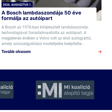
2026. AUGUSZTUS 1.
A Bosch lambdaszondája 50 éve
formálja az autóipart
A Bosch az 1976-ban kifejlesztett lambdaszonda-
technológiával forradalmasította az autóipart. A
megjelenés évében a Volvo volt az első autógyártó,
amely sorozatgyártású modelljeibe beépítette...
Tovább olvasom