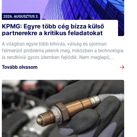
2026. AUGUSZTUS 3.
KPMG: Egyre több cég bízza külső
partnerekre a kritikus feladatokat
A világban egyre több kihívás, válság és újonnan
felmerülő probléma jelenik meg, miközben a technológia
is rendkívül gyors ütemben fejlődik. Nem meglepő,...
Tovább olvasom