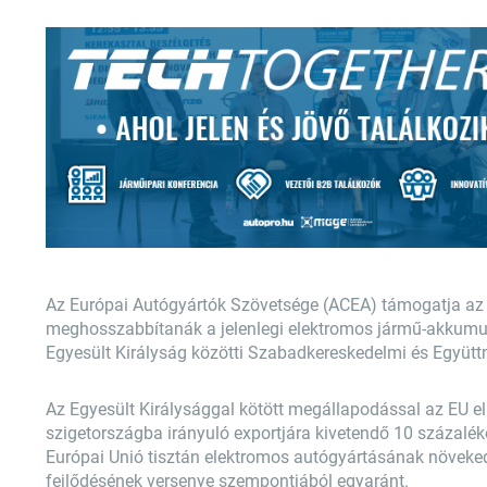
Az Európai Autógyártók Szövetsége (ACEA) támogatja az E
meghosszabbítanák a jelenlegi elektromos jármű-akkumul
Egyesült Királyság közötti Szabadkereskedelmi és Együ
Az Egyesült Királysággal kötött megállapodással az EU e
szigetországba irányuló exportjára kivetendő 10 százalék
Európai Unió tisztán elektromos autógyártásának növeke
fejlődésének versenye szempontjából egyaránt.