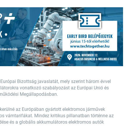
urópai Bizottság javaslatát, mely szerint három évvel
átorokra vonatkozó szabályozást az Európai Unió és
ttműködési Megállapodásban.
lkerülné az Európában gyártott elektromos járművek
os vámtarifákat. Mindez kritikus pillanatban történne az
dése és a globális akkumulátoros elektromos autók