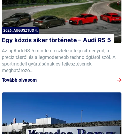
2026. AUGUSZTUS 4.
Egy közös siker története – Audi RS 5
Az új Audi RS 5 minden részlete a teljesítményről, a
precizitásról és a legmodernebb technológiáról szól. A
sportmodell gyártásának és fejlesztésének
meghatározó...
Tovább olvasom