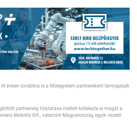
ő öt évben továbbra is a Műegyetem partnereként támogatják
ött partnerség folytatása mellett kötelezte el magát a
emens Mobility Kft., valamint Magyarország egyik vezető