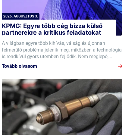
2026. AUGUSZTUS 3.
KPMG: Egyre több cég bízza külső
partnerekre a kritikus feladatokat
A világban egyre több kihívás, válság és újonnan
felmerülő probléma jelenik meg, miközben a technológia
is rendkívül gyors ütemben fejlődik. Nem meglepő,...
Tovább olvasom