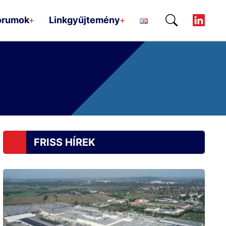
órumok
Linkgyűjtemény
+
+
FRISS HÍREK