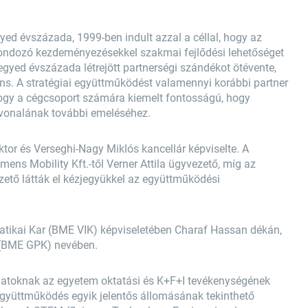
ed évszázada, 1999-ben indult azzal a céllal, hogy az
gondozó kezdeményezésekkel szakmai fejlődési lehetőséget
gyed évszázada létrejött partnerségi szándékot ötévente,
s. A stratégiai együttműködést valamennyi korábbi partner
hogy a cégcsoport számára kiemelt fontosságú, hogy
vonalának további emeléséhez.
or és Verseghi-Nagy Miklós kancellár képviselte. A
ens Mobility Kft.-től Verner Attila ügyvezető, míg az
zető látták el kézjegyükkel az együttműködési
atikai Kar (BME VIK) képviseletében Charaf Hassan dékán,
 (BME GPK) nevében.
alatoknak az egyetem oktatási és K+F+I tevékenységének
gyüttműködés egyik jelentős állomásának tekinthető