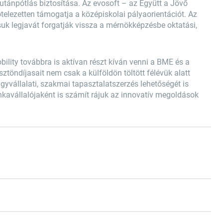
 utánpótlás biztosítása. Az evosoft – az Együtt a Jövő
elezetten támogatja a középiskolai pályaorientációt. Az
k legjavát forgatják vissza a mérnökképzésbe oktatási,
ility továbbra is aktívan részt kíván venni a BME és a
töndíjasait nem csak a külföldön töltött félévük alatt
yvállalati, szakmai tapasztalatszerzés lehetőségét is
kavállalójaként is számít rájuk az innovatív megoldások