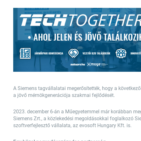
A Siemens tagvállalatai megerősítették, hogy a következ
a jövő mérnökgenerációja szakmai fejlődését.
2023. december 6-án a Műegyetemmel már korábban megköt
Siemens Zrt., a közlekedési megoldásokkal foglalkozó Si
szoftverfejlesztő vállalata, az evosoft Hungary Kft. is.