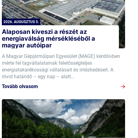
2026. AUGUSZTUS 5.
Alaposan kiveszi a részét az
energiaválság mérsékléséből a
magyar autóipar
A Magyar Gépjárműipari Egyesület (MAGE) kérdőívben
mérte fel tagvállalatainak felelősségteljes
energiatakarékossági vállalásait és intézkedéseit. A
rövid határidő – egy nap – alatt...
Tovább olvasom