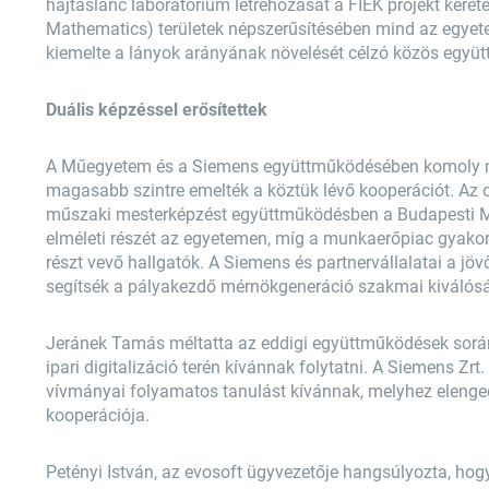
hajtáslánc laboratórium létrehozását a FIEK projekt kere
Mathematics) területek népszerűsítésében mind az egyete
kiemelte a lányok arányának növelését célzó közös együ
Duális képzéssel erősítettek
A Műegyetem és a Siemens együttműködésében komoly mér
magasabb szintre emelték a köztük lévő kooperációt. Az o
műszaki mesterképzést együttműködésben a Budapesti 
elméleti részét az egyetemen, míg a munkaerőpiac gyakor
részt vevő hallgatók. A Siemens és partnervállalatai a jö
segítsék a pályakezdő mérnökgeneráció szakmai kiválósá
Jeránek Tamás méltatta az eddigi együttműködések során 
ipari digitalizáció terén kívánnak folytatni. A Siemens Zr
vívmányai folyamatos tanulást kívánnak, melyhez elenged
kooperációja.
Petényi István, az evosoft ügyvezetője hangsúlyozta, hog