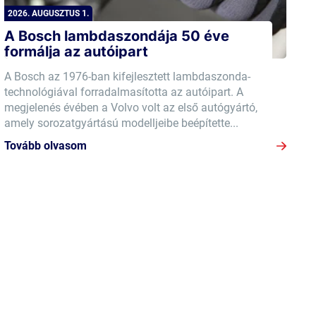
2026. AUGUSZTUS 1.
A Bosch lambdaszondája 50 éve
formálja az autóipart
A Bosch az 1976-ban kifejlesztett lambdaszonda-
technológiával forradalmasította az autóipart. A
megjelenés évében a Volvo volt az első autógyártó,
amely sorozatgyártású modelljeibe beépítette...
Tovább olvasom