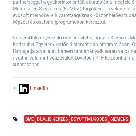
partnerséggel a gyakorlatorientált oktatás és a megfelelő
Mérnökeiért Szövetség (EJMSZ) tagjaként – évek óta elköt
evosoft mérnökei elhivatottságuknak köszönhetően tudásu
képzési és ösztöndíjprogramokon keresztül.
Verner Attila ügyvezető megerősítette, hogy a Siemens Mob
Karlsruhei Egyetem kettős diplomát adó programjában. Ösz
támogatja a vállalat, hanem tanulmányaik során valós nag
nyújtja, valamint végzésüket követően K+F központja mun
kutatásában.
LinkedIn
BME
DUÁLIS KÉPZÉS
EGYÜTTMŰKÖDÉS
SIEMENS