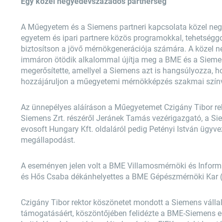
Egy közel negyedévszázados partnerség
A Műegyetem és a Siemens partneri kapcsolata közel negy
egyetem és ipari partnere közös programokkal, tehetség
biztosítson a jövő mérnökgenerációja számára. A közel ne
immáron ötödik alkalommal újítja meg a BME és a Siemen
megerősítette, amellyel a Siemens azt is hangsúlyozza, 
hozzájáruljon a műegyetemi mérnökképzés szakmai szín
Az ünnepélyes aláíráson a Műegyetemet Czigány Tibor rekt
Siemens Zrt. részéről Jeránek Tamás vezérigazgató, a Siem
evosoft Hungary Kft. oldaláról pedig Petényi István ügyve
megállapodást.
A eseményen jelen volt a BME Villamosmérnöki és Inform
és Hős Csaba dékánhelyettes a BME Gépészmérnöki Kar
Czigány Tibor rektor köszönetet mondott a Siemens váll
támogatásáért, köszöntőjében felidézte a BME-Siemens e