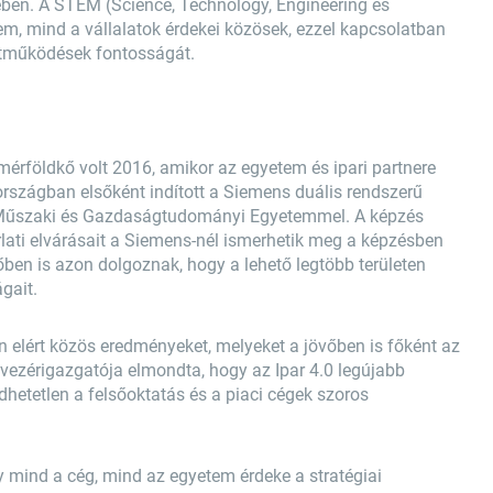
tében. A STEM (Science, Technology, Engineering és
m, mind a vállalatok érdekei közösek, ezzel kapcsolatban
ttműködések fontosságát.
földkő volt 2016, amikor az egyetem és ipari partnere
rszágban elsőként indított a Siemens duális rendszerű
Műszaki és Gazdaságtudományi Egyetemmel. A képzés
lati elvárásait a Siemens-nél ismerhetik meg a képzésben
vőben is azon dolgoznak, hogy a lehető legtöbb területen
gait.
elért közös eredményeket, melyeket a jövőben is főként az
t. vezérigazgatója elmondta, hogy az Ipar 4.0 legújabb
hetetlen a felsőoktatás és a piaci cégek szoros
y mind a cég, mind az egyetem érdeke a stratégiai