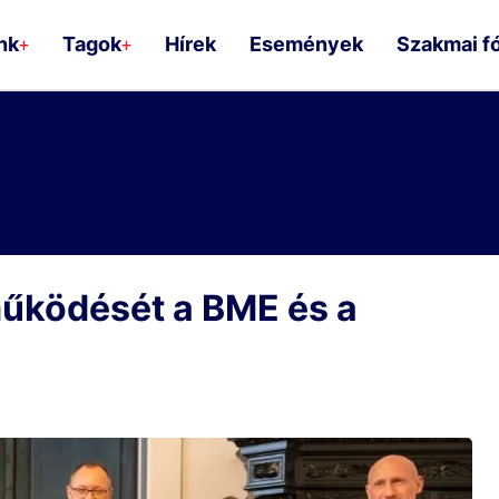
nk
Tagok
Hírek
Események
Szakmai f
+
+
űködését a BME és a