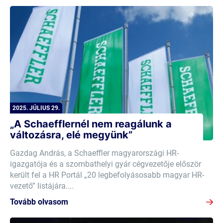
2025. JÚLIUS 29.
„A Schaefflernél nem reagálunk a
változásra, elé megyünk”
Gazdag András, a Schaeffler magyarországi HR-
igazgatója és a szombathelyi gyár cégvezetője először
került fel a HR Portál „20 legbefolyásosabb magyar HR-
vezető” listájára....
Tovább olvasom