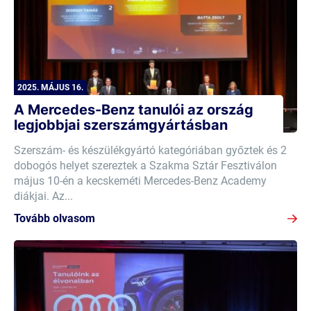
2025. MÁJUS 16.
A Mercedes-Benz tanulói az ország
legjobbjai szerszámgyártásban
Szerszám- és készülékgyártó kategóriában győztek és 2
dobogós helyet szereztek a Szakma Sztár Fesztiválon
május 10-én a kecskeméti Mercedes-Benz Academy
diákjai. Az...
Tovább olvasom