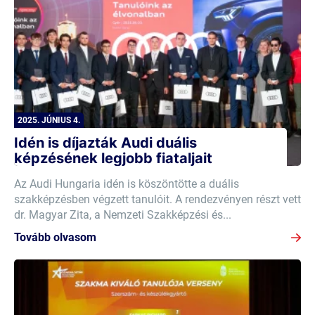
2025. JÚNIUS 4.
Idén is díjazták Audi duális
képzésének legjobb fiataljait
Az Audi Hungaria idén is köszöntötte a duális
szakképzésben végzett tanulóit. A rendezvényen részt vett
dr. Magyar Zita, a Nemzeti Szakképzési és...
Tovább olvasom