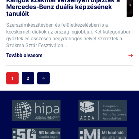
Rangos szakmai versenyen díjazták a
Mercedes-Benz duális képzésének
tanulóit
Szerszámkészítésben és felületkezelésben is a
kecskeméti diákok az ország legjobbjai. Két kategóriában
győztek és összesen négydobogós helyet szereztek a
Szakma Sztár Fesztiválon...
Tovább olvasom
1
2