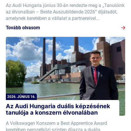
Az Audi Hungaria június 30-án rendezte meg a „Tanulóink
az élvonalban – Beste Auszubildende 2026” díjátadót,
amelynek keretében a vállalat a partnereivel...
Tovább olvasom
2026. JÚNIUS 16.
Az Audi Hungaria duális képzésének
tanulója a konszern élvonalában
A Volkswagen Konszern a Best Apprentice Award
keretében nemzetközi szinten díjazza a duális