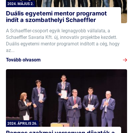
2024. MÁJUS 2.
Duális egyetemi mentor programot
indít a szombathelyi Schaeffler
A Schaeffler-csoport egyik legnagyobb vállalata, a
Schaeffler Savaria Kft. új, innovatív projektbe kezdett.
Duális egyetemi mentor programot indított a cég, hogy
az...
Tovább olvasom
2024. ÁPRILIS 26.