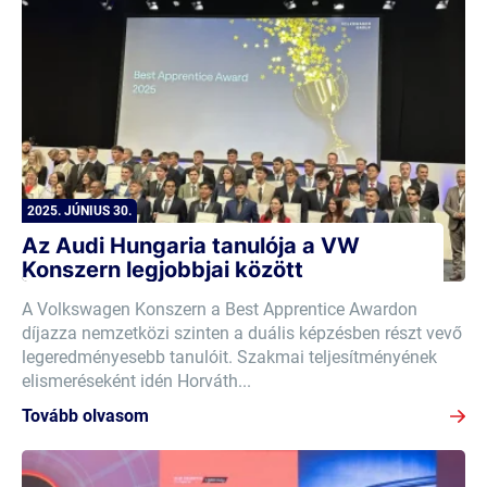
2025. JÚNIUS 30.
Az Audi Hungaria tanulója a VW
Konszern legjobbjai között
A Volkswagen Konszern a Best Apprentice Awardon
díjazza nemzetközi szinten a duális képzésben részt vevő
legeredményesebb tanulóit. Szakmai teljesítményének
elismeréseként idén Horváth...
Tovább olvasom