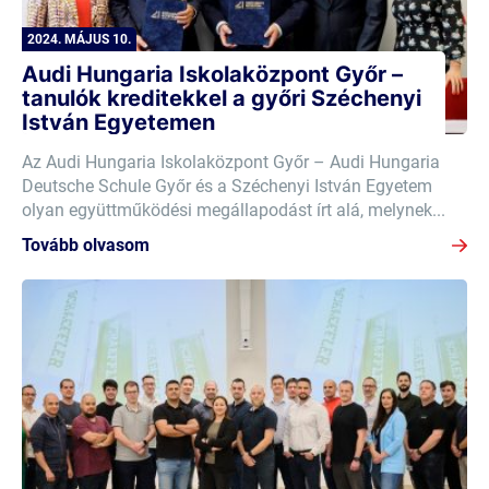
2024. MÁJUS 10.
Audi Hungaria Iskolaközpont Győr –
tanulók kreditekkel a győri Széchenyi
István Egyetemen
Az Audi Hungaria Iskolaközpont Győr – Audi Hungaria
Deutsche Schule Győr és a Széchenyi István Egyetem
olyan együttműködési megállapodást írt alá, melynek...
Tovább olvasom