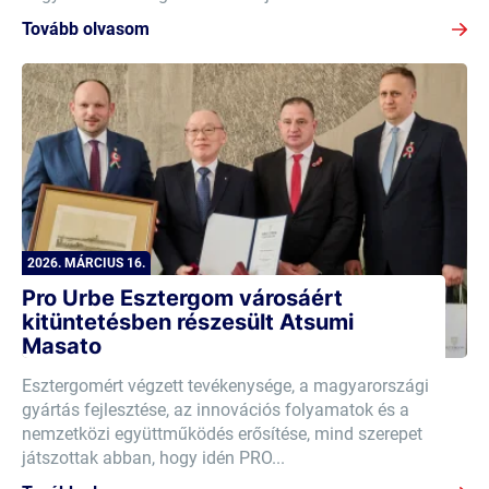
Tovább olvasom
2026. MÁRCIUS 16.
Pro Urbe Esztergom városáért
kitüntetésben részesült Atsumi
Masato
Esztergomért végzett tevékenysége, a magyarországi
gyártás fejlesztése, az innovációs folyamatok és a
nemzetközi együttműködés erősítése, mind szerepet
játszottak abban, hogy idén PRO...