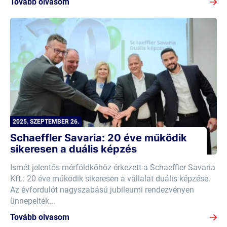
Tovább olvasom
2025. SZEPTEMBER 26.
Schaeffler Savaria: 20 éve működik
sikeresen a duális képzés
Ismét jelentős mérföldkőhöz érkezett a Schaeffler Savaria
Kft.: 20 éve működik sikeresen a vállalat duális képzése.
Az évfordulót nagyszabású jubileumi rendezvényen
ünnepelték...
Tovább olvasom