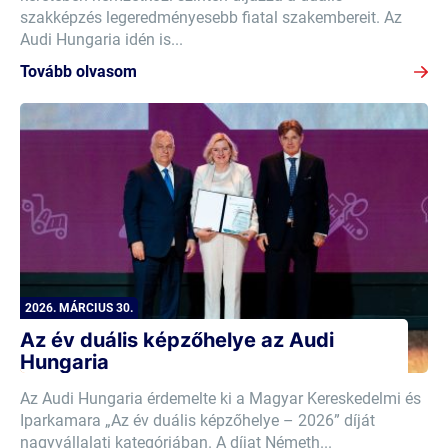
szakképzés legeredményesebb fiatal szakembereit. Az
Audi Hungaria idén is...
Tovább olvasom
2026. MÁRCIUS 30.
Az év duális képzőhelye az Audi
Hungaria
Az Audi Hungaria érdemelte ki a Magyar Kereskedelmi és
Iparkamara „Az év duális képzőhelye – 2026” díját
nagyvállalati kategóriában. A díjat Németh...