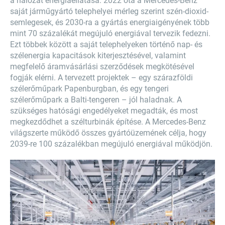
a hálózat energiaellátása: 2022 óta a Mercedes-Benz
saját járműgyártó telephelyei mérleg szerint szén-dioxid-
semlegesek, és 2030-ra a gyártás energiaigényének több
mint 70 százalékát megújuló energiával tervezik fedezni.
Ezt többek között a saját telephelyeken történő nap- és
szélenergia kapacitások kiterjesztésével, valamint
megfelelő áramvásárlási szerződések megkötésével
fogják elérni. A tervezett projektek – egy szárazföldi
szélerőműpark Papenburgban, és egy tengeri
szélerőműpark a Balti-tengeren – jól haladnak. A
szükséges hatósági engedélyeket megadták, és most
megkezdődhet a szélturbinák építése. A Mercedes-Benz
világszerte működő összes gyártóüzemének célja, hogy
2039-re 100 százalékban megújuló energiával működjön.