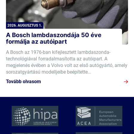
2026. AUGUSZTUS 1.
A Bosch lambdaszondája 50 éve
formálja az autóipart
A Bosch az 1976-ban kifejlesztett lambdaszonda-
technológiával forradalmasította az autóipart. A
megjelenés évében a Volvo volt az első autógyártó, amely
sorozatgyártású modelljeibe beépítette...
Tovább olvasom