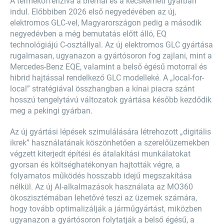
A termékoffenzíva a brémai és a kecskeméti gyárban
indul. Előbbiben 2026 első negyedévében az új,
elektromos GLC-vel, Magyarországon pedig a második
negyedévben a még bemutatás előtt álló, EQ
technológiájú C-osztállyal. Az új elektromos GLC gyártása
rugalmasan, ugyanazon a gyártósoron fog zajlani, mint a
Mercedes-Benz EQE, valamint a belső égésű motorral és
hibrid hajtással rendelkező GLC modelleké. A „local-for-
local” stratégiával összhangban a kínai piacra szánt
hosszú tengelytávú változatok gyártása később kezdődik
meg a pekingi gyárban.
Az új gyártási lépések szimulálására létrehozott „digitális
ikrek” használatának köszönhetően a szerelőüzemekben
végzett kiterjedt építési és átalakítási munkálatokat
gyorsan és költséghatékonyan hajtották végre, a
folyamatos működés hosszabb idejű megszakítása
nélkül. Az új AI-alkalmazások használata az MO360
ökoszisztémában lehetővé teszi az üzemek számára,
hogy tovább optimalizálják a járműgyártást, miközben
ugyanazon a gyártósoron folytatják a belső égésű, a