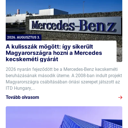
2026. AUGUSZTUS 3.
A kulisszák mögött: így sikerült
Magyarországra hozni a Mercedes
kecskeméti gyárát
2026 nyarán fejeződött be a Mercedes-Benz kecskeméti
beruházásának második üteme. A 2008-ban indult projekt
Magyarországra csábításában óriási szerepet játszott az
ITD Hungary,...
Tovább olvasom