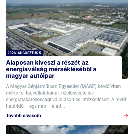
2026. AUGUSZTUS 5.
Alaposan kiveszi a részét az
energiaválság mérsékléséből a
magyar autóipar
A Magyar Gépjárműipari Egyesület (MAGE) kérdőívben
mérte fel tagvállalatainak felelősségteljes
energiatakarékossági vállalásait és intézkedéseit. A rövid
határidő – egy nap – alatt...
Tovább olvasom