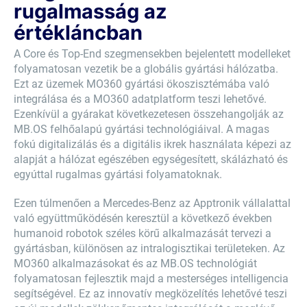
rugalmasság az
értékláncban
A Core és Top-End szegmensekben bejelentett modelleket
folyamatosan vezetik be a globális gyártási hálózatba.
Ezt az üzemek MO360 gyártási ökoszisztémába való
integrálása és a MO360 adatplatform teszi lehetővé.
Ezenkívül a gyárakat következetesen összehangolják az
MB.OS felhőalapú gyártási technológiáival. A magas
fokú digitalizálás és a digitális ikrek használata képezi az
alapját a hálózat egészében egységesített, skálázható és
egyúttal rugalmas gyártási folyamatoknak.
Ezen túlmenően a Mercedes-Benz az Apptronik vállalattal
való együttműködésén keresztül a következő években
humanoid robotok széles körű alkalmazását tervezi a
gyártásban, különösen az intralogisztikai területeken. Az
MO360 alkalmazásokat és az MB.OS technológiát
folyamatosan fejlesztik majd a mesterséges intelligencia
segítségével. Ez az innovatív megközelítés lehetővé teszi