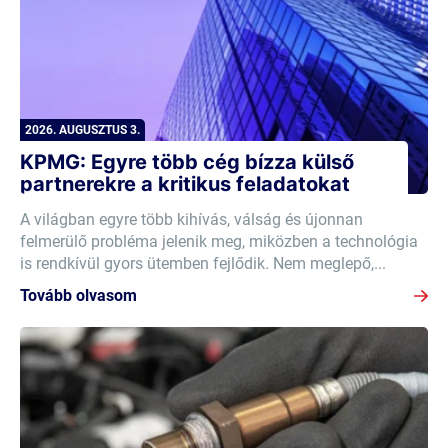
2026. AUGUSZTUS 3.
KPMG: Egyre több cég bízza külső
partnerekre a kritikus feladatokat
A világban egyre több kihívás, válság és újonnan
felmerülő probléma jelenik meg, miközben a technológia
is rendkívül gyors ütemben fejlődik. Nem meglepő,...
Tovább olvasom