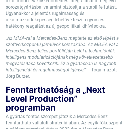
az új modellek zökkenőmentes integrálását a meglévő
sorozatgyártásba, valamint biztosítja a stabil felfutást.
Ugyanakkor a jelentős rugalmasság és
alkalmazkodóképesség lehetővé teszi a gyors és
hatékony reagálást az új geopolitikai kihívásokra.
„Az MMA-val a Mercedes-Benz megtette az első lépést a
szoftverközpontú járművek korszakába. Az MB.EA-val a
Mercedes-Benz teljes portfólióján belül a technológiák
intelligens modularizációjának még következetesebb
megvalósítása következik. Ez a gyártásban is nagyobb
intelligenciát és rugalmasságot igényel”
– fogalmazott
Jörg Burzer.
Fenntarthatóság a „Next
Level Production”
programban
A gyártás fontos szerepet játszik a Mercedes-Benz
fenntartható vállalati stratégiájában. Az egyik fókuszpont