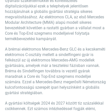
Gyártási szakértelmükkel és következetes
digitalizációjukkal ezek a telephelyek jelentősen
hozzájárulnak a globális gyártási stratégia sikeres
megvalósításához. Az elektromos CLA, az első Mercedes
Modular Architecture (MMA) alapú modell sikeres
bevezetését követően a rastatti gyárban a vállalat most a
Core és Top-End szegmens modelljeivel folytatja
termékbevezetési kampányát.
A brémai elektromos Mercedes-Benz GLC és a kecskeméti
elektromos C-osztály mellett a sindelfingeni gyár is
felkészül az új elektromos Mercedes-AMG modellek
gyártására, amelyek már a tesztelési fázisban vannak.
Bréma és Sindelfingen továbbra is vezető gyárak
maradnak a Core és Top-End szegmens modelljei
számára. Ezzel a Mercedes-Benz megerősíti Németország
kulcsfontosságú szerepét ipari helyszínként a globális
gyártási stratégiában.
A gyártási költségek 2024 és 2027 között tíz százalékkal
csökkennek. Ezt számos intézkedéssel fogják elérni,