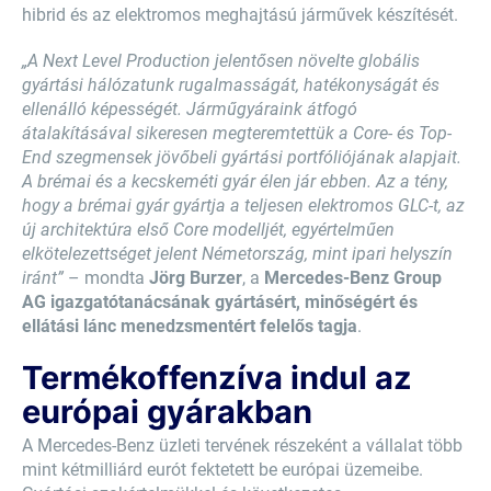
hibrid és az elektromos meghajtású járművek készítését.
„A Next Level Production jelentősen növelte globális
gyártási hálózatunk rugalmasságát, hatékonyságát és
ellenálló képességét. Járműgyáraink átfogó
átalakításával sikeresen megteremtettük a Core- és Top-
End szegmensek jövőbeli gyártási portfóliójának alapjait.
A brémai és a kecskeméti gyár élen jár ebben. Az a tény,
hogy a brémai gyár gyártja a teljesen elektromos GLC-t, az
új architektúra első Core modelljét, egyértelműen
elkötelezettséget jelent Németország, mint ipari helyszín
iránt”
– mondta
Jörg Burzer
, a
Mercedes-Benz Group
AG igazgatótanácsának gyártásért, minőségért és
ellátási lánc menedzsmentért felelős tagja
.
Termékoffenzíva indul az
európai gyárakban
A Mercedes-Benz üzleti tervének részeként a vállalat több
mint kétmilliárd eurót fektetett be európai üzemeibe.