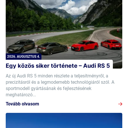
2026. AUGUSZTUS 4.
Egy közös siker története – Audi RS 5
Az új Audi RS 5 minden részlete a teljesítményről, a
precizitásról és a legmodernebb technológiáról szól. A
sportmodell gyártásának és fejlesztésének
meghatározó...
Tovább olvasom