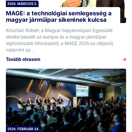
2026. MÁRCIUS 3.
MAGE: a technológiai semlegesség a
magyar járműipar sikerének kulcsa
Krisztián Róbert, a Magyar Gépjárműipari Egyesület
elnöke beszélt az európai és a magyar járműipar
legfontosabb kihívásairól, a MAGE 2026-os céljairól,
valamint az...
Tovább olvasom
2026. FEBRUÁR 24.