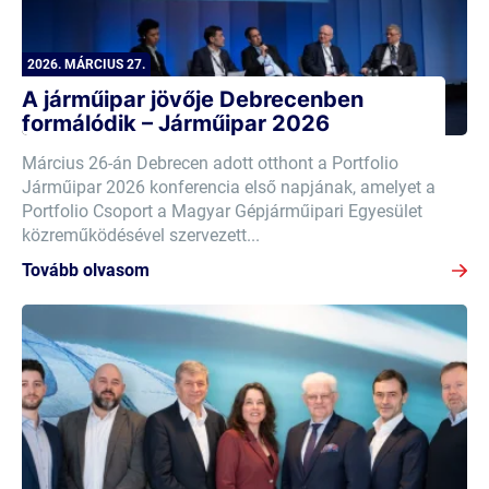
2026. MÁRCIUS 27.
A járműipar jövője Debrecenben
formálódik – Járműipar 2026
Március 26-án Debrecen adott otthont a Portfolio
Járműipar 2026 konferencia első napjának, amelyet a
Portfolio Csoport a Magyar Gépjárműipari Egyesület
közreműködésével szervezett...
Tovább olvasom