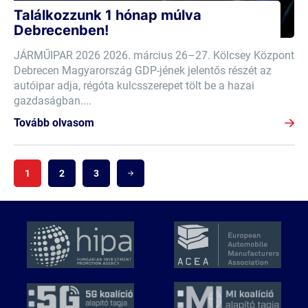
Találkozzunk 1 hónap múlva
Debrecenben!
JÁRMŰIPAR 2026 2026. március 26–27. Kölcsey Központ
Debrecen Magyarország GDP-jének jelentős részét az
autóipar adja, régóta kulcsszerepet tölt be a hazai
gazdaságban....
Tovább olvasom
1
2
3