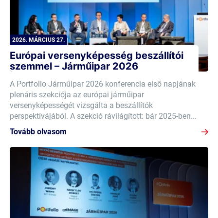
2026. MÁRCIUS 27.
Európai versenyképesség beszállítói
szemmel – Járműipar 2026
A Portfolio Járműipar 2026 konferencia első napjának
plenáris szekciója az európai járműipar
versenyképességét vizsgálta a beszállítók
perspektívájából. A szekció rávilágított: bár 2025-ben...
Tovább olvasom