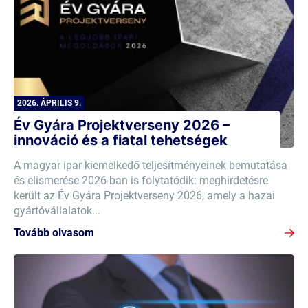
2026. ÁPRILIS 9.
Év Gyára Projektverseny 2026 –
innováció és a fiatal tehetségek
A magyar ipar kiemelkedő teljesítményeinek bemutatása
és elismerése 2026-ban is folytatódik: meghirdetésre
került az Év Gyára Projektverseny 2026, amely a hazai
gyártóvállalatok...
Tovább olvasom