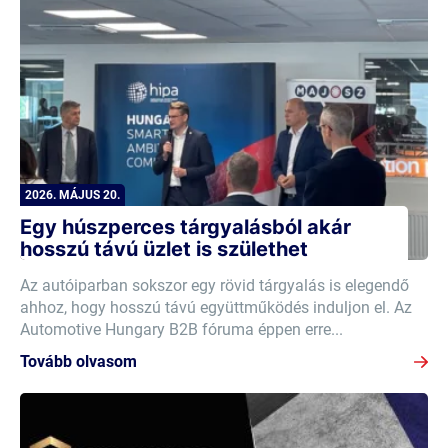
2026. MÁJUS 20.
Egy húszperces tárgyalásból akár
hosszú távú üzlet is születhet
Az autóiparban sokszor egy rövid tárgyalás is elegendő
ahhoz, hogy hosszú távú együttműködés induljon el. Az
Automotive Hungary B2B fóruma éppen erre...
Tovább olvasom