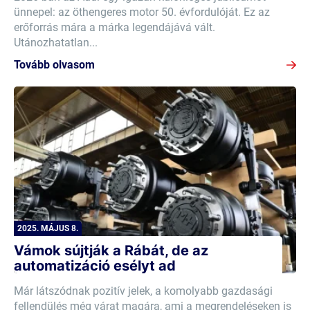
ünnepel: az öthengeres motor 50. évfordulóját. Ez az
erőforrás mára a márka legendájává vált.
Utánozhatatlan...
Tovább olvasom
2025. MÁJUS 8.
Vámok sújtják a Rábát, de az
automatizáció esélyt ad
Már látszódnak pozitív jelek, a komolyabb gazdasági
fellendülés még várat magára, ami a megrendeléseken is