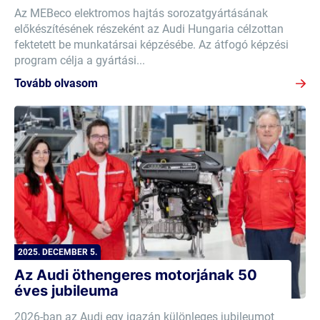
Az MEBeco elektromos hajtás sorozatgyártásának
előkészítésének részeként az Audi Hungaria célzottan
fektetett be munkatársai képzésébe. Az átfogó képzési
program célja a gyártási...
Tovább olvasom
2025. DECEMBER 5.
Az Audi öthengeres motorjának 50
éves jubileuma
2026-ban az Audi egy igazán különleges jubileumot