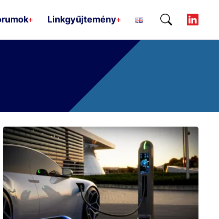
órumok
Linkgyűjtemény
+
+