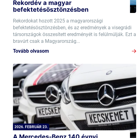
Rekordév a magyar
befektetésösztönzésben
Rekordokat hozott 2025 a magyarországi
befektetésösztönzésben, és az eredmények a visegrádi
társországok összesített eredményét is felülmúlják. Ezt a
bravúrt csak a Magyarország...
Tovább olvasom
2026. FEBRUÁR 23.
A Mercedes-Benz 140 évnyi