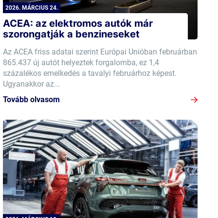
2026. MÁRCIUS 24.
ACEA: az elektromos autók már
szorongatják a benzineseket
Az ACEA friss adatai szerint Európai Unióban februárban
865.437 új autót helyeztek forgalomba, ez 1,4
százalékos emelkedés a tavalyi februárhoz képest.
Ugyanakkor az...
Tovább olvasom