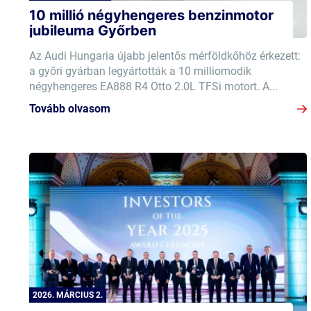
10 millió négyhengeres benzinmotor
jubileuma Győrben
Az Audi Hungaria újabb jelentős mérföldkőhöz érkezett:
a győri gyárban legyártották a 10 milliomodik
négyhengeres EA888 R4 Otto 2.0L TFSi motort. A...
Tovább olvasom
2026. MÁRCIUS 2.