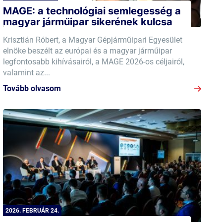
MAGE: a technológiai semlegesség a
magyar járműipar sikerének kulcsa
Krisztián Róbert, a Magyar Gépjárműipari Egyesület
elnöke beszélt az európai és a magyar járműipar
legfontosabb kihívásairól, a MAGE 2026-os céljairól,
valamint az...
Tovább olvasom
2026. FEBRUÁR 24.