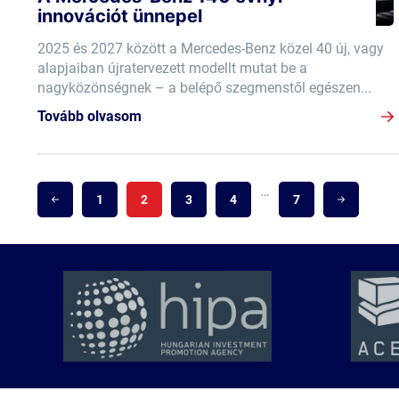
innovációt ünnepel
2025 és 2027 között a Mercedes-Benz közel 40 új, vagy
alapjaiban újratervezett modellt mutat be a
nagyközönségnek – a belépő szegmenstől egészen...
Tovább olvasom
…
1
2
3
4
7