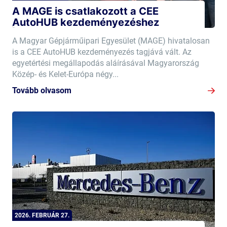
A MAGE is csatlakozott a CEE
AutoHUB kezdeményezéshez
A Magyar Gépjárműipari Egyesület (MAGE) hivatalosan
is a CEE AutoHUB kezdeményezés tagjává vált. Az
egyetértési megállapodás aláírásával Magyarország
Közép- és Kelet-Európa négy...
Tovább olvasom
2026. FEBRUÁR 27.