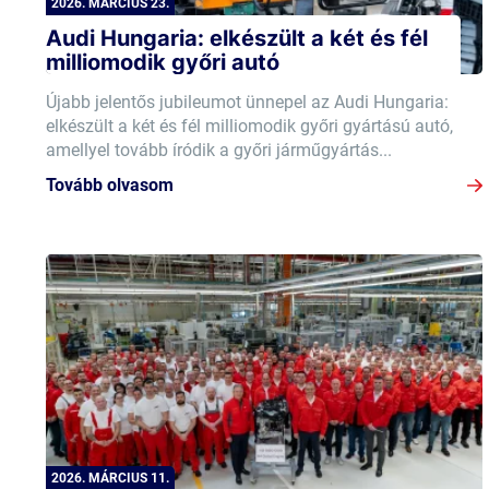
2026. MÁRCIUS 23.
Audi Hungaria: elkészült a két és fél
milliomodik győri autó
Újabb jelentős jubileumot ünnepel az Audi Hungaria:
elkészült a két és fél milliomodik győri gyártású autó,
amellyel tovább íródik a győri járműgyártás...
Tovább olvasom
2026. MÁRCIUS 11.