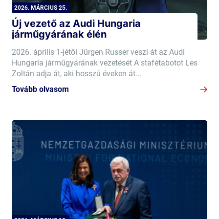
2026. MÁRCIUS 25.
Új vezető az Audi Hungaria
járműgyárának élén
2026. április 1-jétől Jürgen Russer veszi át az Audi
Hungaria járműgyárának vezetését A stafétabotot Les
Zoltán adja át, aki hosszú éveken át...
Tovább olvasom