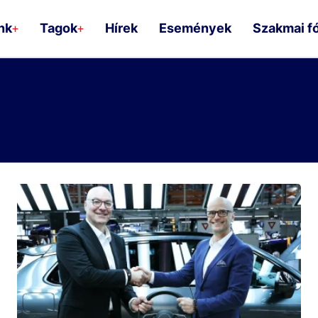
nk
Tagok
Hírek
Események
Szakmai f
+
+