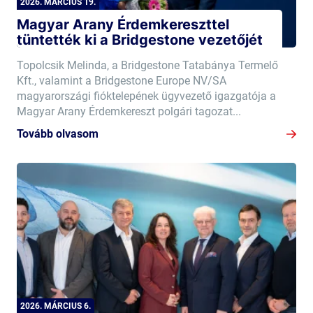
2026. MÁRCIUS 19.
Magyar Arany Érdemkereszttel
tüntették ki a Bridgestone vezetőjét
Topolcsik Melinda, a Bridgestone Tatabánya Termelő
Kft., valamint a Bridgestone Europe NV/SA
magyarországi fióktelepének ügyvezető igazgatója a
Magyar Arany Érdemkereszt polgári tagozat...
Tovább olvasom
2026. MÁRCIUS 6.