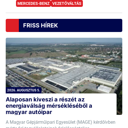
MERCEDES-BENZ
VEZETŐVÁLTÁS
FRISS HÍREK
2026. AUGUSZTUS 5.
Alaposan kiveszi a részét az
energiaválság mérsékléséből a
magyar autóipar
A Magyar Gépjárműipari Egyesület (MAGE) kérdőívben