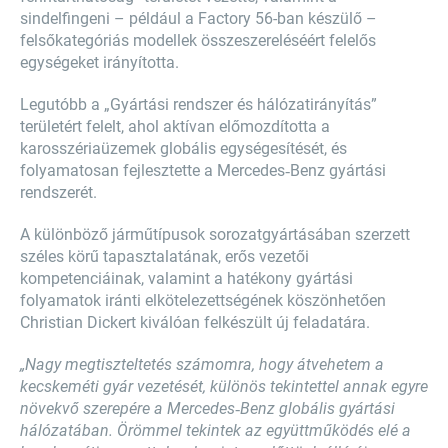
sindelfingeni – például a Factory 56-ban készülő –
felsőkategóriás modellek összeszereléséért felelős
egységeket irányította.
Legutóbb a „Gyártási rendszer és hálózatirányítás”
területért felelt, ahol aktívan előmozdította a
karosszériaüzemek globális egységesítését, és
folyamatosan fejlesztette a Mercedes‑Benz gyártási
rendszerét.
A különböző járműtípusok sorozatgyártásában szerzett
széles körű tapasztalatának, erős vezetői
kompetenciáinak, valamint a hatékony gyártási
folyamatok iránti elkötelezettségének köszönhetően
Christian Dickert kiválóan felkészült új feladatára.
„Nagy megtiszteltetés számomra, hogy átvehetem a
kecskeméti gyár vezetését, különös tekintettel annak egyre
növekvő szerepére a Mercedes‑Benz globális gyártási
hálózatában. Örömmel tekintek az együttműködés elé a