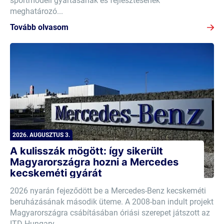
sportmodell gyártásának és fejlesztésének
meghatározó...
Tovább olvasom
2026. AUGUSZTUS 3.
A kulisszák mögött: így sikerült
Magyarországra hozni a Mercedes
kecskeméti gyárát
2026 nyarán fejeződött be a Mercedes-Benz kecskeméti
beruházásának második üteme. A 2008-ban indult projekt
Magyarországra csábításában óriási szerepet játszott az
ITD Hungary,...