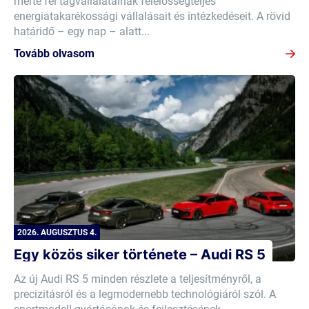
mérte fel tagvállalatainak felelősségteljes
energiatakarékossági vállalásait és intézkedéseit. A rövid
határidő – egy nap – alatt...
Tovább olvasom
2026. AUGUSZTUS 4.
Egy közös siker története – Audi RS 5
Az új Audi RS 5 minden részlete a teljesítményről, a
precizitásról és a legmodernebb technológiáról szól. A