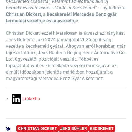
kecskeméti csapattal, valamint az előttünk álló új
termékbevezetésekre – Made in Kecskemét”
– nyilatkozta
Christian Dickert
, a
kecskeméti Mercedes‑Benz gyár
termelési vezetője és ügyvezetője
.
Christian Dickert ezzel hivatalosan is átveszi az irányítást
Jens Bühlertől, aki 2024 januárjától 2026 áprilisáig
vezette a kecskeméti gyárat. Ahogyan arról korábban már
tájékoztattunk, Jens Bühler a Beijing Benz Automotive Co.
Ltd. ügyvezetői pozícióját veszi át. Többéves
tapasztalatával és kiemelkedő vezetői munkájával az
elmúlt időszakban jelentős mértékben hozzájárult a
magyarországi Mercedes‑Benz Gyár sikereihez.
LinkedIn
CHRISTIAN DICKERT
JENS BÜHLER
KECSKEMÉT