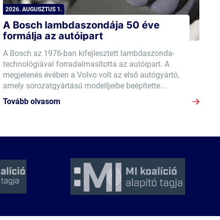
2026. AUGUSZTUS 1.
A Bosch lambdaszondája 50 éve
formálja az autóipart
A Bosch az 1976-ban kifejlesztett lambdaszonda-
technológiával forradalmasította az autóipart. A
megjelenés évében a Volvo volt az első autógyártó,
amely sorozatgyártású modelljeibe beépítette...
Tovább olvasom