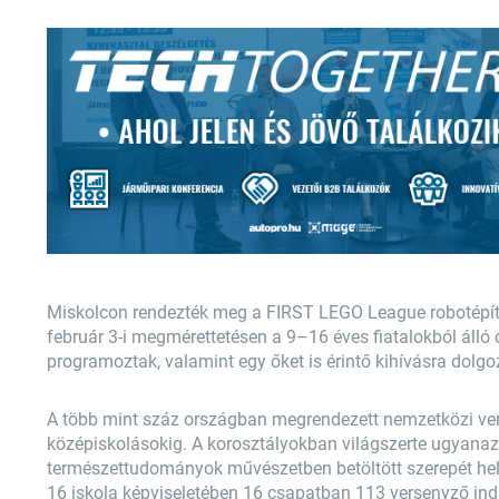
Miskolcon rendezték meg a FIRST LEGO League robotépít
február 3-i megmérettetésen a 9–16 éves fiatalokból álló 
programoztak, valamint egy őket is érintő kihívásra dolgo
A több mint száz országban megrendezett nemzetközi vers
középiskolásokig. A korosztályokban világszerte ugyanaz
természettudományok művészetben betöltött szerepét hel
16 iskola képviseletében 16 csapatban 113 versenyző indu