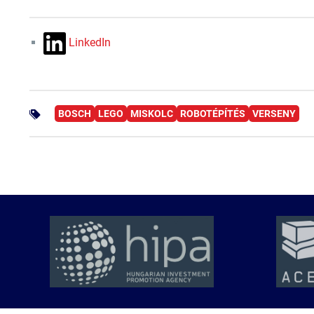
LinkedIn
BOSCH
LEGO
MISKOLC
ROBOTÉPÍTÉS
VERSENY