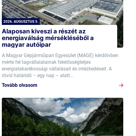
2026. AUGUSZTUS 5.
Alaposan kiveszi a részét az
energiaválság mérsékléséből a
magyar autóipar
A Magyar Gépjárműipari Egyesület (MAGE) kérdőívben
mérte fel tagvállalatainak felelősségteljes
energiatakarékossági vállalásait és intézkedéseit. A
rövid határidő – egy nap – alatt...
Tovább olvasom