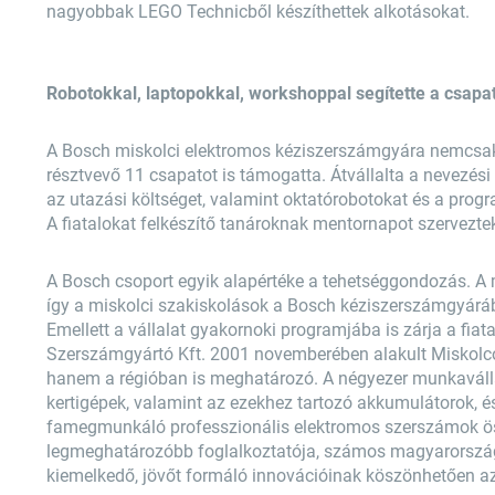
nagyobbak LEGO Technicből készíthettek alkotásokat.
Robotokkal, laptopokkal, workshoppal segítette a csapa
A Bosch miskolci elektromos kéziszerszámgyára nemcsak
résztvevő 11 csapatot is támogatta. Átvállalta a nevezési
az utazási költséget, valamint oktatórobotokat és a pro
A fiatalokat felkészítő tanároknak mentornapot szerveztek
A Bosch csoport egyik alapértéke a tehetséggondozás. A 
így a miskolci szakiskolások a Bosch kéziszerszámgyárá
Emellett a vállalat gyakornoki programjába is zárja a fia
Szerszámgyártó Kft. 2001 novemberében alakult Miskolco
hanem a régióban is meghatározó. A négyezer munkavállal
kertigépek, valamint az ezekhez tartozó akkumulátorok, és
famegmunkáló professzionális elektromos szerszámok össz
legmeghatározóbb foglalkoztatója, számos magyarországi 
kiemelkedő, jövőt formáló innovációinak köszönhetően az i