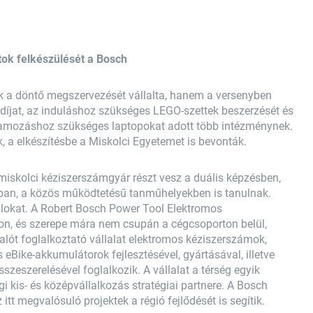
tok felkészülését a Bosch
 a döntő megszervezését vállalta, hanem a versenyben
 díjat, az induláshoz szükséges LEGO-szettek beszerzését és
gramozáshoz szükséges laptopokat adott több intézménynek.
, a elkészítésbe a Miskolci Egyetemet is bevonták.
miskolci kéziszerszámgyár részt vesz a duális képzésben,
ban, a közös működtetésű tanműhelyekben is tanulnak.
talokat. A Robert Bosch Power Tool Elektromos
n, és szerepe mára nem csupán a cégcsoporton belül,
ót foglalkoztató vállalat elektromos kéziszerszámok,
 eBike-akkumulátorok fejlesztésével, gyártásával, illetve
eszerelésével foglalkozik. A vállalat a térség egyik
kis- és középvállalkozás stratégiai partnere. A Bosch
tt megvalósuló projektek a régió fejlődését is segítik.