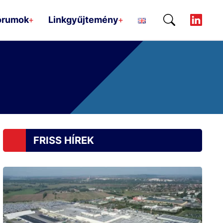
órumok
Linkgyűjtemény
+
+
FRISS HÍREK