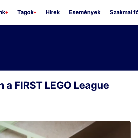
nk
Tagok
Hírek
Események
Szakmai f
+
+
ch a FIRST LEGO League