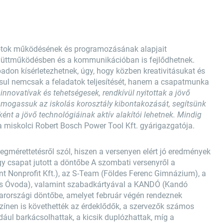
otok működésének és programozásának alapjait
gyüttműködésben és a kommunikációban is fejlődhetnek.
don kísérletezhetnek, úgy, hogy közben kreativitásukat és
dásul nemcsak a feladatok teljesítését, hanem a csapatmunka
k innovatívak és tehetségesek, rendkívül nyitottak a jövő
ámogassuk az iskolás korosztály kibontakozását, segítsünk
ént a jövő technológiáinak aktív alakítói lehetnek. Mindig
 miskolci Robert Bosch Power Tool Kft. gyárigazgatója.
mérettetésről szól, hiszen a versenyen elért jó eredmények
gy csapat jutott a döntőbe A szombati versenyről a
 Nonprofit Kft.), az S-Team (Földes Ferenc Gimnázium), a
 és Óvoda), valamint szabadkártyával a KANDÓ (Kandó
arországi döntőbe, amelyet február végén rendeznek
színen is követhették az érdeklődők, a szervezők számos
ául barkácsolhattak, a kicsik duplózhattak, míg a