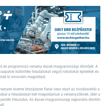
ő és programozó verseny észak-magyarországi döntőjét. A
csapatok különféle feladatokat végző robotokat építettek és
ztak ki innovatív megoldást.
enyen évente ötszázezer fiatal vesz részt az óvodásoktól a
okat a feladatokat kell megoldaniuk a versenyzőknek, idén a
yezték fókuszba. Az észak-magyarországi regionális döntőn
lt.