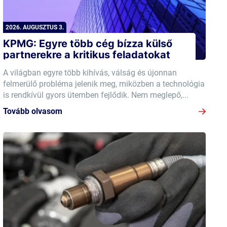
2026. AUGUSZTUS 3.
KPMG: Egyre több cég bízza külső
partnerekre a kritikus feladatokat
A világban egyre több kihívás, válság és újonnan
felmerülő probléma jelenik meg, miközben a technológia
is rendkívül gyors ütemben fejlődik. Nem meglepő,...
Tovább olvasom