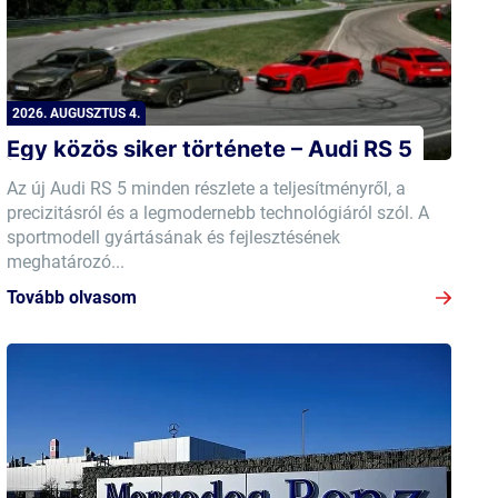
2026. AUGUSZTUS 4.
Egy közös siker története – Audi RS 5
Az új Audi RS 5 minden részlete a teljesítményről, a
precizitásról és a legmodernebb technológiáról szól. A
sportmodell gyártásának és fejlesztésének
meghatározó...
Tovább olvasom