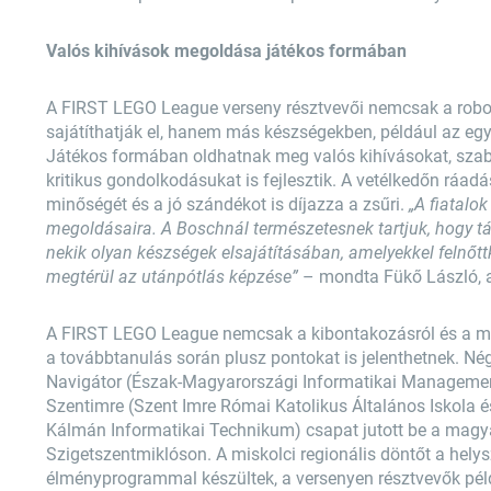
Valós kihívások megoldása játékos formában
A FIRST LEGO League verseny résztvevői nemcsak a rob
sajátíthatják el, hanem más készségekben, például az e
Játékos formában oldhatnak meg valós kihívásokat, szaba
kritikus gondolkodásukat is fejlesztik. A vetélkedőn ráa
minőségét és a jó szándékot is díjazza a zsűri.
„A fiatalo
megoldásaira. A Boschnál természetesnek tartjuk, hogy t
nekik olyan készségek elsajátításában, amelyekkel felnőttk
megtérül az utánpótlás képzése”
– mondta Fükő László, a
A FIRST LEGO League nemcsak a kibontakozásról és a meg
a továbbtanulás során plusz pontokat is jelenthetnek. Né
Navigátor (Észak-Magyarországi Informatikai Management
Szentimre (Szent Imre Római Katolikus Általános Iskola
Kálmán Informatikai Technikum) csapat jutott be a magy
Szigetszentmiklóson. A miskolci regionális döntőt a hely
élményprogrammal készültek, a versenyen résztvevők péld