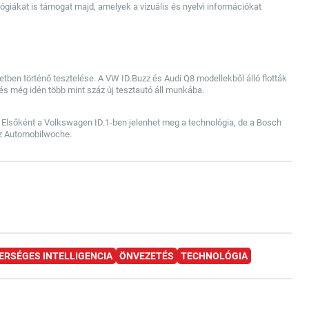
ógiákat is támogat majd, amelyek a vizuális és nyelvi információkat
ben történő tesztelése. A VW ID.Buzz és Audi Q8 modellekből álló flották
és még idén több mint száz új tesztautó áll munkába.
ot. Elsőként a Volkswagen ID.1-ben jelenhet meg a technológia, de a Bosch
 az Automobilwoche.
ERSÉGES INTELLIGENCIA
ÖNVEZETÉS
TECHNOLÓGIA