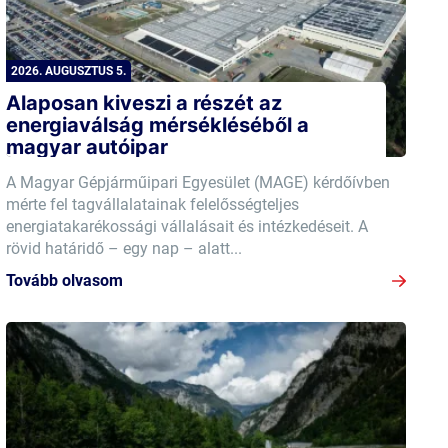
2026. AUGUSZTUS 5.
Alaposan kiveszi a részét az
energiaválság mérsékléséből a
magyar autóipar
A Magyar Gépjárműipari Egyesület (MAGE) kérdőívben
mérte fel tagvállalatainak felelősségteljes
energiatakarékossági vállalásait és intézkedéseit. A
rövid határidő – egy nap – alatt...
Tovább olvasom