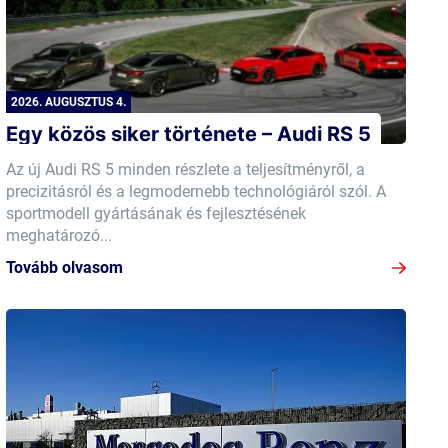
2026. AUGUSZTUS 4.
Egy közös siker története – Audi RS 5
Az új Audi RS 5 minden részlete a teljesítményről, a
precizitásról és a legmodernebb technológiáról szól. A
sportmodell gyártásának és fejlesztésének
meghatározó...
Tovább olvasom