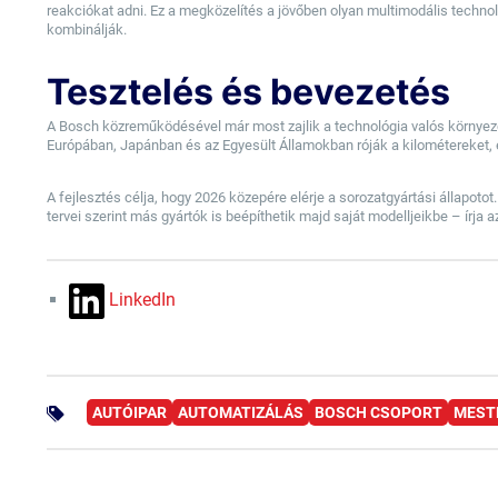
reakciókat adni. Ez a megközelítés a jövőben olyan multimodális technol
kombinálják.
Tesztelés és bevezetés
A Bosch közreműködésével már most zajlik a technológia valós környezet
Európában, Japánban és az Egyesült Államokban róják a kilométereket, 
A fejlesztés célja, hogy 2026 közepére elérje a sorozatgyártási állapot
tervei szerint más gyártók is beépíthetik majd saját modelljeikbe – írja
LinkedIn
AUTÓIPAR
AUTOMATIZÁLÁS
BOSCH CSOPORT
MEST