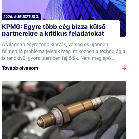
2026. AUGUSZTUS 3.
KPMG: Egyre több cég bízza külső
partnerekre a kritikus feladatokat
A világban egyre több kihívás, válság és újonnan
felmerülő probléma jelenik meg, miközben a technológia
is rendkívül gyors ütemben fejlődik. Nem meglepő,...
Tovább olvasom