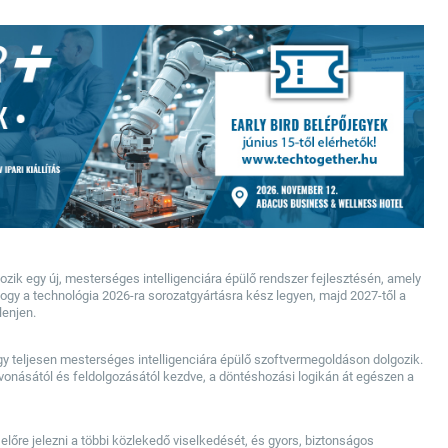
zik egy új, mesterséges intelligenciára épülő rendszer fejlesztésén, amely
hogy a technológia 2026-ra sorozatgyártásra kész legyen, majd 2027-től a
lenjen.
y teljesen mesterséges intelligenciára épülő szoftvermegoldáson dolgozik.
evonásától és feldolgozásától kezdve, a döntéshozási logikán át egészen a
 előre jelezni a többi közlekedő viselkedését, és gyors, biztonságos