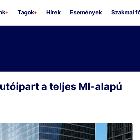
nk
Tagok
Hírek
Események
Szakmai f
+
+
autóipart a teljes MI-alapú