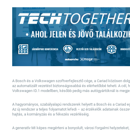
A Bosch és a Volkswagen szoftverfejlesztő cége, a Cariad közösen dolgo
az automatizált vezetést biztonságosabbá és elérhetőbbé teheti. A cél, 
Volkswagen ID.1 modellben, később pedig más autógyártóknál is megje
A hagyományos, szabályalapú rendszerek helyett a Bosch és a Cariad eg
Az új rendszer a teljes folyamatot lefedi – az érzékelők adatainak össz
hajtás, a kormányzás és a fékezés vezérléséig.
A generatív MI képes megérteni a bonyolult, városi forgalmi helyzeteket,