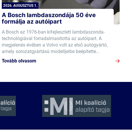
2026. AUGUSZTUS 1.
A Bosch lambdaszondája 50 éve
formálja az autóipart
A Bosch az 1976-ban kifejlesztett lambdaszonda-
technológiával forradalmasította az autóipart. A
megjelenés évében a Volvo volt az első autógyártó,
amely sorozatgyártású modelljeibe beépítette...
Tovább olvasom