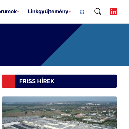
órumok
Linkgyűjtemény
+
+
FRISS HÍREK