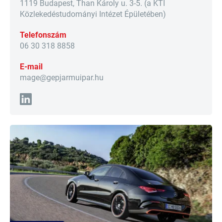
1119 Budapest, Than Károly u. 3-5. (a KTI
Közlekedéstudományi Intézet Épületében)
Telefonszám
06 30 318 8858
E-mail
mage@gepjarmuipar.hu