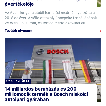
évértékelője
Az Audi Hungaria stabil termelési eredménnyel zárta a
2018-as évet. A vállalat tavaly ünnepelte fennállásának
25 éves jubileumát, és fontos mérföldköveket ért...
Tovább olvasom
2019. JANUÁR 14.
14 milliárdos beruházás és 200
milliomodik termék a Bosch miskolci
autóipari gyárában