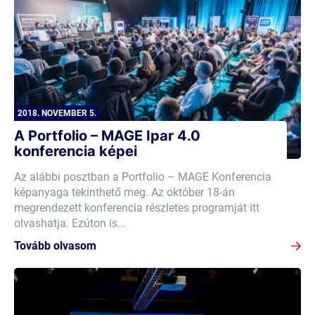
2018. NOVEMBER 5.
A Portfolio – MAGE Ipar 4.0
konferencia képei
Az alábbi posztban a Portfolio – MAGE Konferencia
képanyaga tekinthető meg. Az október 18-án
megrendezett konferencia részletes programját itt
olvashatja. Ezúton is...
Tovább olvasom