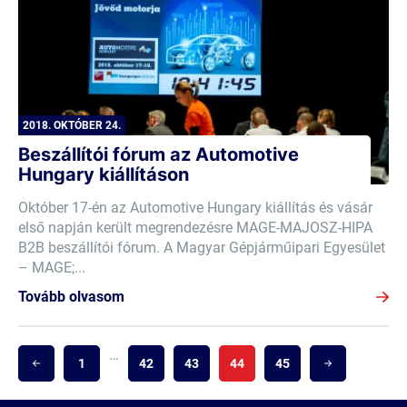
2018. OKTÓBER 24.
Beszállítói fórum az Automotive
Hungary kiállításon
Október 17-én az Automotive Hungary kiállítás és vásár
első napján került megrendezésre MAGE-MAJOSZ-HIPA
B2B beszállítói fórum. A Magyar Gépjárműipari Egyesület
– MAGE;...
Tovább olvasom
…
1
42
43
44
45