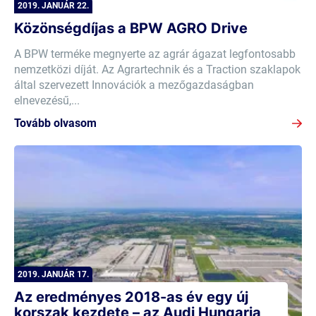
2019. JANUÁR 22.
Közönségdíjas a BPW AGRO Drive
A BPW terméke megnyerte az agrár ágazat legfontosabb
nemzetközi díját. Az Agrartechnik és a Traction szaklapok
által szervezett Innovációk a mezőgazdaságban
elnevezésű,...
Tovább olvasom
2019. JANUÁR 17.
Az eredményes 2018-as év egy új
korszak kezdete – az Audi Hungaria