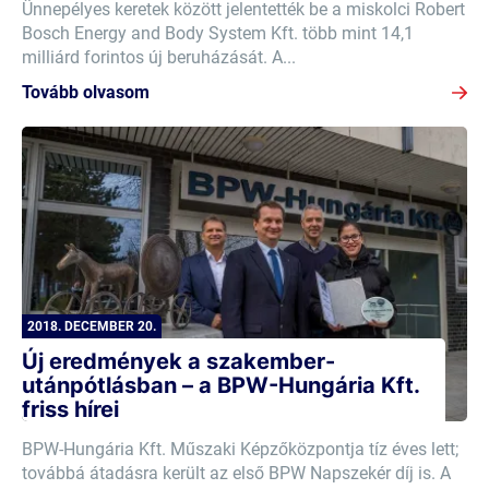
Ünnepélyes keretek között jelentették be a miskolci Robert
Bosch Energy and Body System Kft. több mint 14,1
milliárd forintos új beruházását. A...
Tovább olvasom
2018. DECEMBER 20.
Új eredmények a szakember-
utánpótlásban – a BPW-Hungária Kft.
friss hírei
BPW-Hungária Kft. Műszaki Képzőközpontja tíz éves lett;
továbbá átadásra került az első BPW Napszekér díj is. A