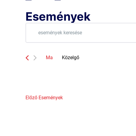
Események
Események
Írja
be
keresése
a
és
keresőszót.
Keresse
Ma
Közelgő
nézet
meg
Dátum
a
kiválasztása.
választás
Események
-
t
a
Előző
Események
keresőszóval.