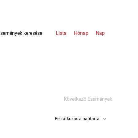
Esemény
Események keresése
Lista
Hónap
Nap
nézet
navigáció
Következő
Események
Feliratkozás a naptárra