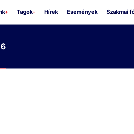
nk
Tagok
Hírek
Események
Szakmai f
+
+
26