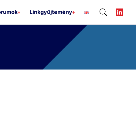
órumok
Linkgyűjtemény
+
+