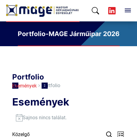
Portfolio-MAGE Járműipar 2026
Portfolio
Portfolio
Események
Események
Sajnos nincs találat.
Notice
Esemé
Ese
Közelgő