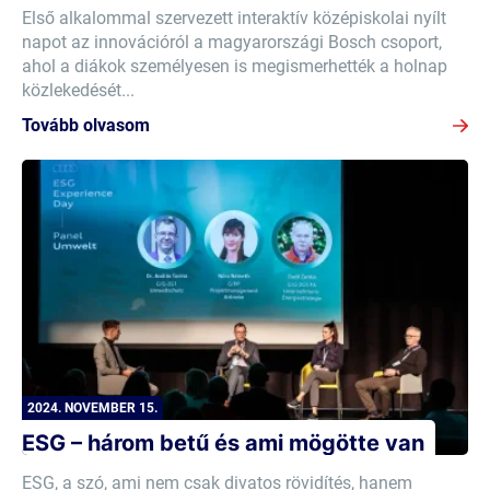
Első alkalommal szervezett interaktív középiskolai nyílt
napot az innovációról a magyarországi Bosch csoport,
ahol a diákok személyesen is megismerhették a holnap
közlekedését...
Tovább olvasom
2024. NOVEMBER 15.
ESG – három betű és ami mögötte van
ESG, a szó, ami nem csak divatos rövidítés, hanem