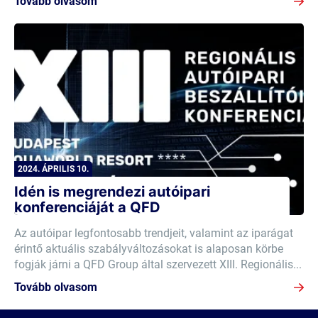
Tovább olvasom
2024. ÁPRILIS 10.
Idén is megrendezi autóipari
konferenciáját a QFD
Az autóipar legfontosabb trendjeit, valamint az iparágat
érintő aktuális szabályváltozásokat is alaposan körbe
fogják járni a QFD Group által szervezett XIII. Regionális...
Tovább olvasom