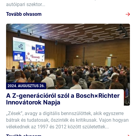
autóipari szektor...
Tovább olvasom
2024. AUGUSZTUS 26.
A Z-generációról szól a Bosch×Richter
Innovátorok Napja
„Zések”, avagy a digitális bennszülöttek, akik egyszerre
bátrak és tudatosak, őszinték és kritikusak. Vajon hogyan
vélekednek az 1997 és 2012 között születettek...