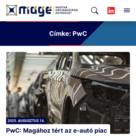
Címke: PwC
2025. AUGUSZTUS 14.
PwC: Magához tért az e-autó piac