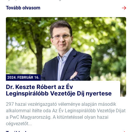
Tovább olvasom
2024. FEBRUÁR 16.
Dr. Keszte Róbert az Év
Leginspirálóbb Vezetője Díj nyertese
297 hazai vezérigazgató véleménye alapján második
alkalommal ítélte oda Az Év Leginspirálóbb Vezetője Díjat
a PwC Magyarország. A kitüntetéssel olyan hazai
cégvezetőt...