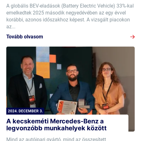
A globális BEV-eladások (Battery Electric Vehicle) 33%-kal
emelkedtek 2025 második negyedévében az egy évvel
korábbi, azonos időszakhoz képest. A vizsgált piacokon
az...
Tovább olvasom
2024. DECEMBER 3.
A kecskeméti Mercedes-Benz a
legvonzóbb munkahelyek között
Mind az autóipari gyártó, mind az összesített