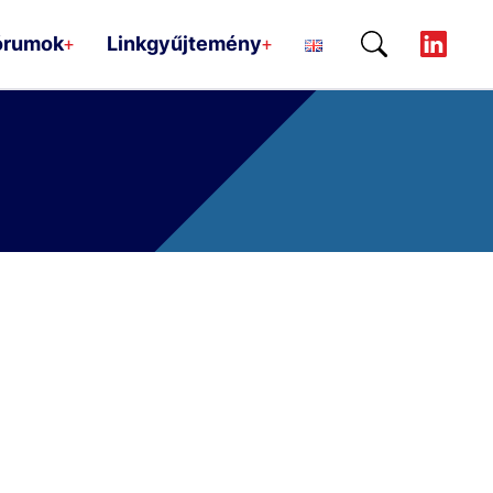
órumok
Linkgyűjtemény
+
+