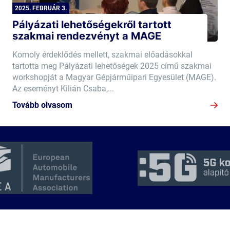
2025. FEBRUÁR 3.
Pályázati lehetőségekről tartott
szakmai rendezvényt a MAGE
Komoly érdeklődés mellett, szakmai előadásokkal
tartotta meg Pályázati lehetőségek 2025 című szakmai
workshopját a Magyar Gépjárműipari Egyesület (MAGE).
Az eseményt Kilián Csaba,...
Tovább olvasom