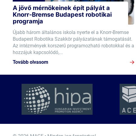
A jövő mérnökeinek épít pályát a
Knorr-Bremse Budapest robotikai
programja
Újabb három általános iskola nyerte el a Knorr-Bremse
Budapest Robotika Szakkör pályázatának támogatását.
Az intézmények korszerű programozható robotokkal és a
hozzájuk kapcsolódó,...
Tovább olvasom