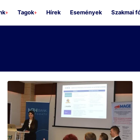
nk
Tagok
Hírek
Események
Szakmai f
+
+