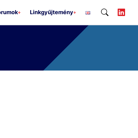
órumok
Linkgyűjtemény
+
+