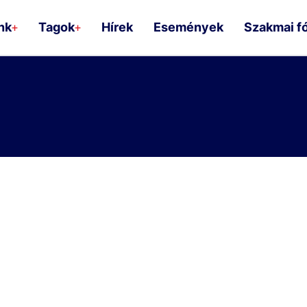
nk
Tagok
Hírek
Események
Szakmai f
+
+