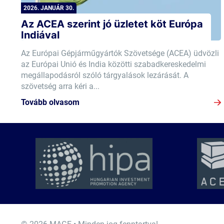
2026. JANUÁR 30.
Az ACEA szerint jó üzletet köt Európa
Indiával
Az Európai Gépjárműgyártók Szövetsége (ACEA) üdvözli
az Európai Unió és India közötti szabadkereskedelmi
megállapodásról szóló tárgyalások lezárását. A
szövetség arra kéri a...
Tovább olvasom