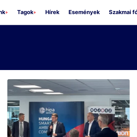
nk
Tagok
Hírek
Események
Szakmai f
+
+