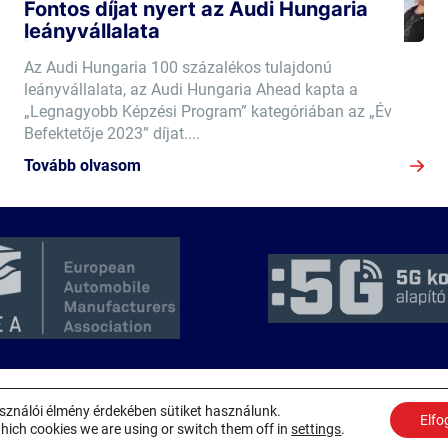
Fontos díjat nyert az Audi Hungaria
leányvállalata
Az Audi Hungaria 100 százalékos tulajdonú
leányvállalata, az Audi Hungaria Ahead kapta a
„Legnagyobb Képzési Program” kategóriában az „Év
Befektetője 2023” díjat....
Tovább olvasom
sználói élmény érdekében sütiket használunk.
Elfo
hich cookies we are using or switch them off in
settings
.