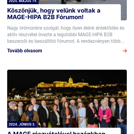
2025. MÁJUS 19.
Köszönjük, hogy velünk voltak a
MAGE-HIPA B2B Fórumon!
Nagy örömünkre szolgál, hogy ilyen élénk érdeklődés és
aktív részvétel övezte a legutóbbi MAGE-HIPA B2B
beszerzői és beszállítói fórumot. A rendezvényen több...
Tovább olvasom
2024. JÚNIUS 3.