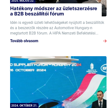
2025. MÁJUS 22.
Hatékony módszer az üzletszerzésre
a B2B beszállítói fórum
Idén is egyedi üzleti lehetőségeket nyújtott a beszállítók
és a beszerzők részére az Automotive Hungary-n
megtartott B2B fórum. A HIPA Nemzeti Befektetési...
Tovább olvasom
2024. OKTÓBER 21.