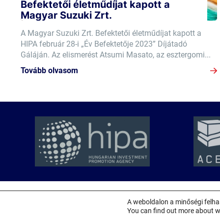
Befektetői életműdíjat kapott a
Magyar Suzuki Zrt.
A Magyar Suzuki Zrt. Befektetői életműdíjat kapott a
HIPA február 28-i „Év Befektetője 2023” Díjátadó
Gáláján. Az elismerést Atsumi Masato, az esztergomi...
Tovább olvasom
© 2026 MAGE
•
Minden jog fenntartva!
A weboldalon a minőségi felha
You can find out more about w