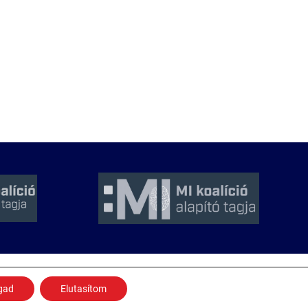
Adatkezelési nyilatkozat
gad
Elutasítom