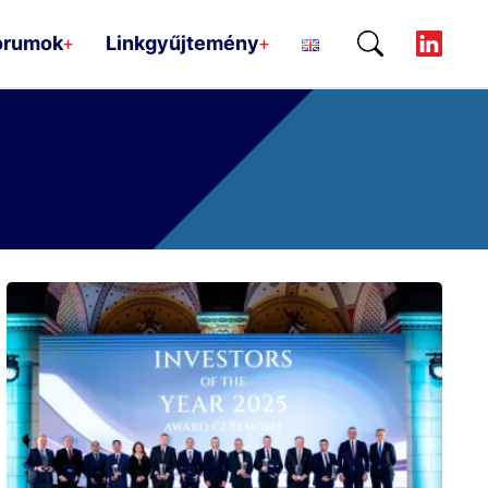
órumok
Linkgyűjtemény
+
+