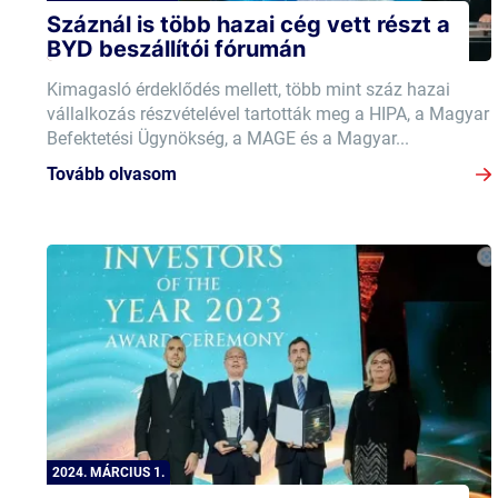
Száznál is több hazai cég vett részt a
BYD beszállítói fórumán
Kimagasló érdeklődés mellett, több mint száz hazai
vállalkozás részvételével tartották meg a HIPA, a Magyar
Befektetési Ügynökség, a MAGE és a Magyar...
Tovább olvasom
2024. MÁRCIUS 1.