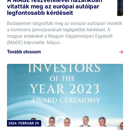
A MAGE részvételével hazánkban
vitatták meg az európai autóipar
legfontosabb kérdéseit
Budapesten tárgyalták meg az európai autóipari vezetők
a kontinens járműiparának legégetőbb kérdéseit. A
magyar érdekeket a Magyar Gépjárműipari Egyesült
(MAGE) képviselte. Május...
Tovább olvasom
2024. FEBRUÁR 29.