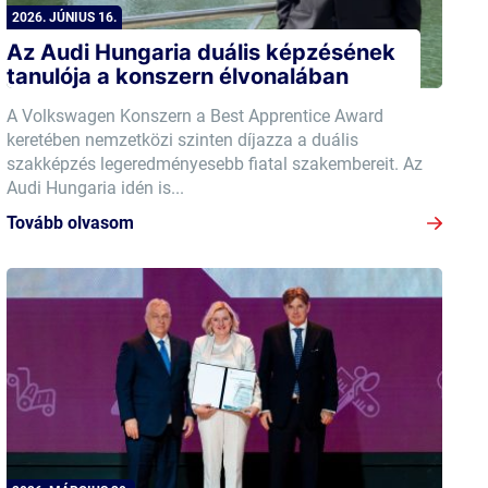
2026. JÚNIUS 16.
Az Audi Hungaria duális képzésének
tanulója a konszern élvonalában
A Volkswagen Konszern a Best Apprentice Award
keretében nemzetközi szinten díjazza a duális
szakképzés legeredményesebb fiatal szakembereit. Az
Audi Hungaria idén is...
Tovább olvasom