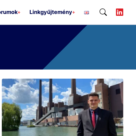
órumok
Linkgyűjtemény
+
+