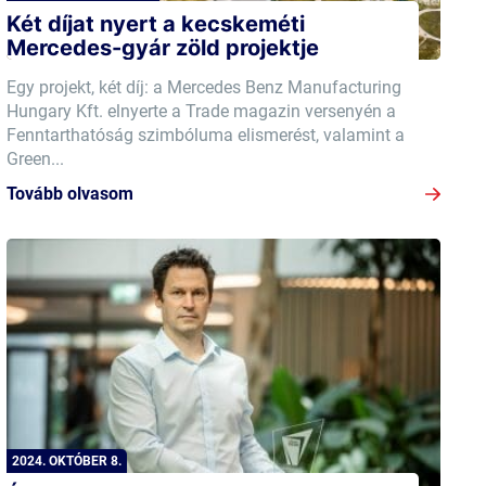
Két díjat nyert a kecskeméti
Mercedes-gyár zöld projektje
Egy projekt, két díj: a Mercedes Benz Manufacturing
Hungary Kft. elnyerte a Trade magazin versenyén a
Fenntarthatóság szimbóluma elismerést, valamint a
Green...
Tovább olvasom
2024. OKTÓBER 8.