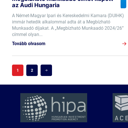
az Audi Hungaria
A Német-Magyar Ipari és Kereskedelmi Kamara (DUIHK)
immár hetedik alkalommal adta át a Megbízható
Munkaadó díjakat. A „Megbízható Munkaadó 2024/26”
címmel olyan...
Tovább olvasom
1
2