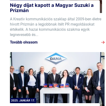
Négy díjat kapott a Magyar Suzuki a
Prizmán
A Kreatív kommunikációs szaklap által 2009-ben életre
hívott Prizmán a legjobbnak ítélt PR megoldásokat
értékelik. A hazai kommunikációs szakma egyik
legnevesebb és...
Tovább olvasom
2025. JANUÁR 17.