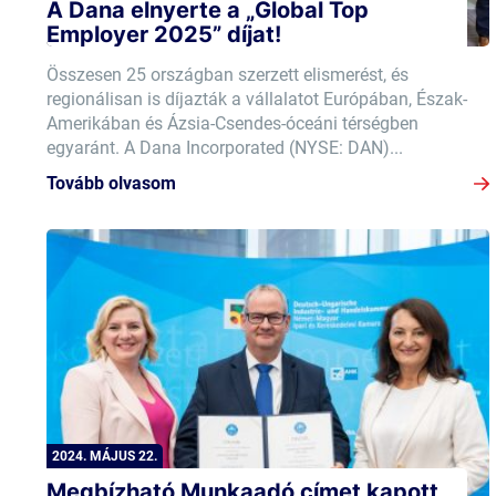
A Dana elnyerte a „Global Top
Employer 2025” díjat!
Összesen 25 országban szerzett elismerést, és
regionálisan is díjazták a vállalatot Európában, Észak-
Amerikában és Ázsia-Csendes-óceáni térségben
egyaránt. A Dana Incorporated (NYSE: DAN)...
Tovább olvasom
2024. MÁJUS 22.
Megbízható Munkaadó címet kapott