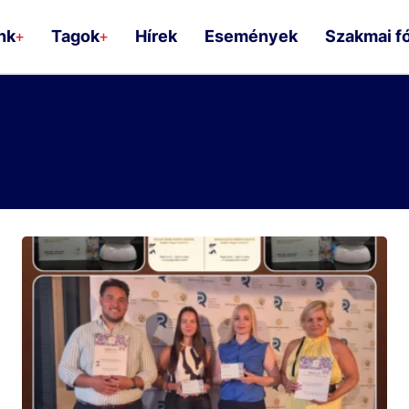
nk
Tagok
Hírek
Események
Szakmai f
+
+