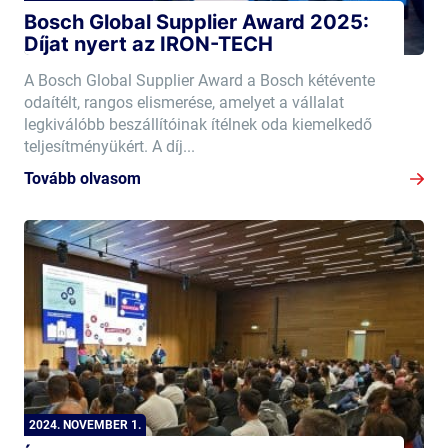
Bosch Global Supplier Award 2025:
Díjat nyert az IRON-TECH
A Bosch Global Supplier Award a Bosch kétévente
odaítélt, rangos elismerése, amelyet a vállalat
legkiválóbb beszállítóinak ítélnek oda kiemelkedő
teljesítményükért. A díj...
Tovább olvasom
2024. NOVEMBER 1.