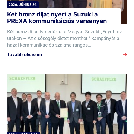
2026. JÚNIUS 26.
Két bronz díjat nyert a Suzuki a
PREXA kommunikációs versenyen
Két bronz díjjal ismerték el a Magyar Suzuki „Együtt az
utakon – Az elsősegély életet menthet!” kampányát a
hazai kommunikációs szakma rangos...
Tovább olvasom