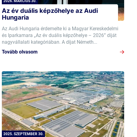
2026. MÁRCIUS 30.
Az év duális képzőhelye az Audi
Hungaria
Az Audi Hungaria érdemelte ki a Magyar Kereskedelmi
és Iparkamara „Az év duális képzőhelye – 2026” díját
nagyvállalati kategóriában. A díjat Németh...
Tovább olvasom
2025. SZEPTEMBER 30.