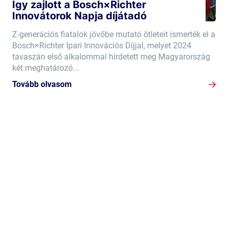
Így zajlott a Bosch×Richter
Innovátorok Napja díjátadó
Z-generációs fiatalok jövőbe mutató ötleteit ismerték el a
Bosch×Richter Ipari Innovációs Díjjal, melyet 2024
tavaszán első alkalommal hirdetett meg Magyarország
két meghatározó...
Tovább olvasom