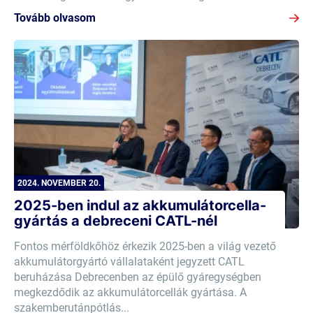
Tovább olvasom
2024. NOVEMBER 20.
2025-ben indul az akkumulátorcella-
gyártás a debreceni CATL-nél
Fontos mérföldkőhöz érkezik 2025-ben a világ vezető
akkumulátorgyártó vállalataként jegyzett CATL
beruházása Debrecenben az épülő gyáregységben
megkezdődik az akkumulátorcellák gyártása. A
szakemberutánpótlás...