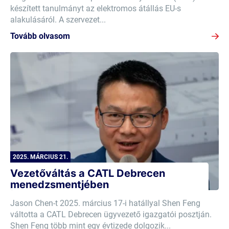
készített tanulmányt az elektromos átállás EU-s
alakulásáról. A szervezet...
Tovább olvasom
2025. MÁRCIUS 21.
Vezetőváltás a CATL Debrecen
menedzsmentjében
Jason Chen-t 2025. március 17-i hatállyal Shen Feng
váltotta a CATL Debrecen ügyvezető igazgatói posztján.
Shen Feng több mint egy évtizede dolgozik...