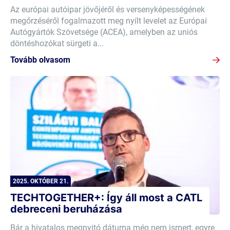
Az európai autóipar jövőjéről és versenyképességének
megőrzéséről fogalmazott meg nyílt levelet az Európai
Autógyártók Szövetsége (ACEA), amelyben az uniós
döntéshozókat sürgeti a...
Tovább olvasom
2025. OKTÓBER 21.
TECHTOGETHER+: Így áll most a CATL
debreceni beruházása
Bár a hivatalos megnyitó dátuma még nem ismert, egyre