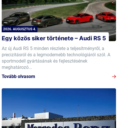
2026. AUGUSZTUS 4.
Egy közös siker története – Audi RS 5
Az új Audi RS 5 minden részlete a teljesítményről, a
precizitásról és a legmodernebb technológiáról szól. A
sportmodell gyártásának és fejlesztésének
meghatározó...
Tovább olvasom