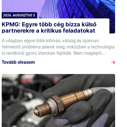
2026. AUGUSZTUS 3.
KPMG: Egyre több cég bízza külső
partnerekre a kritikus feladatokat
A világban egyre több kihívás, válság és újonnan
felmerülő probléma jelenik meg, miközben a technológia
is rendkívül gyors ütemben fejlődik. Nem meglepő,...
Tovább olvasom