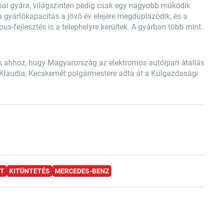
ai gyára, világszinten pedig csak egy nagyobb működik
gyártókapacitás a jövő év elejére megduplázódik, és a
s-fejlesztés is a telephelyre kerültek. A gyárban több mint
ak ahhoz, hogy Magyarország az elektromos autóipari átállás
ki Klaudia, Kecskemét polgármestere adta át a Külgazdasági
T
KITÜNTETÉS
MERCEDES-BENZ