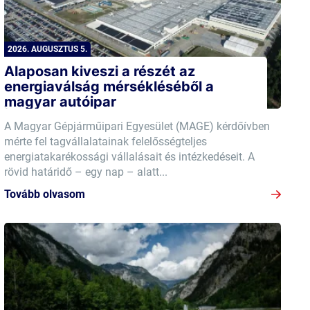
2026. AUGUSZTUS 5.
Alaposan kiveszi a részét az
energiaválság mérsékléséből a
magyar autóipar
A Magyar Gépjárműipari Egyesület (MAGE) kérdőívben
mérte fel tagvállalatainak felelősségteljes
energiatakarékossági vállalásait és intézkedéseit. A
rövid határidő – egy nap – alatt...
Tovább olvasom