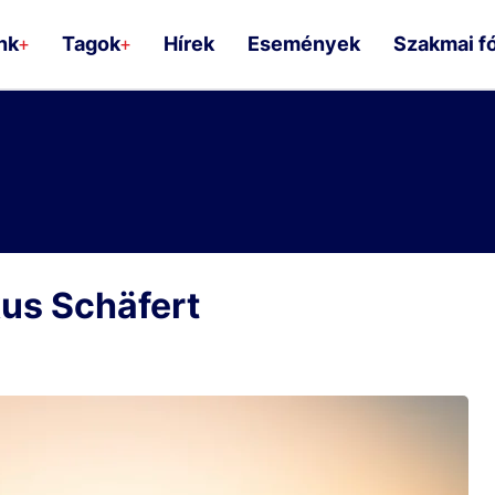
nk
Tagok
Hírek
Események
Szakmai f
+
+
us Schäfert