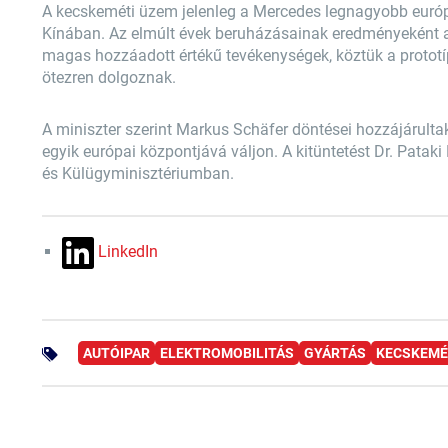
A kecskeméti üzem jelenleg a Mercedes legnagyobb európ
Kínában. Az elmúlt évek beruházásainak eredményeként a 
magas hozzáadott értékű tevékenységek, köztük a prototípu
ötezren dolgoznak.
A miniszter szerint Markus Schäfer döntései hozzájárult
egyik európai központjává váljon. A kitüntetést Dr. Pata
és Külügyminisztériumban.
LinkedIn
AUTÓIPAR
ELEKTROMOBILITÁS
GYÁRTÁS
KECSKEMÉ