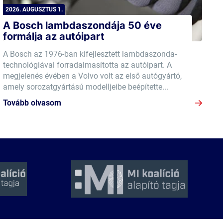
2026. AUGUSZTUS 1.
A Bosch lambdaszondája 50 éve
formálja az autóipart
A Bosch az 1976-ban kifejlesztett lambdaszonda-
technológiával forradalmasította az autóipart. A
megjelenés évében a Volvo volt az első autógyártó,
amely sorozatgyártású modelljeibe beépítette...
Tovább olvasom