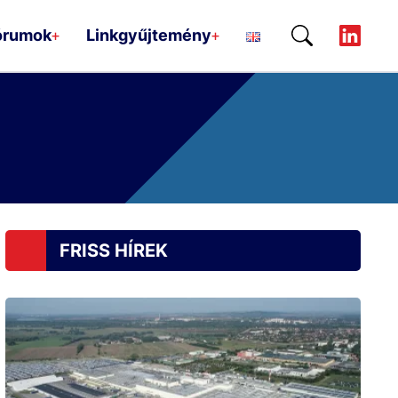
órumok
Linkgyűjtemény
+
+
FRISS HÍREK