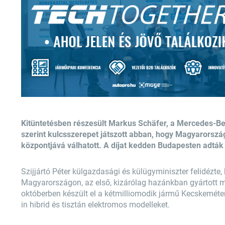
Kitüntetésben részesült Markus Schäfer, a Mercedes-B
szerint kulcsszerepet játszott abban, hogy Magyarország
központjává válhatott. A díjat kedden Budapesten adták 
Szijjártó Péter külgazdasági és külügyminiszter felidézte
Magyarországon, az első, kizárólag hazánkban gyártott m
októberben készült el a kétmilliomodik jármű Kecskeméte
in hibrid és tisztán elektromos modelleket.