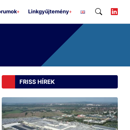
órumok
Linkgyűjtemény
+
+
FRISS HÍREK