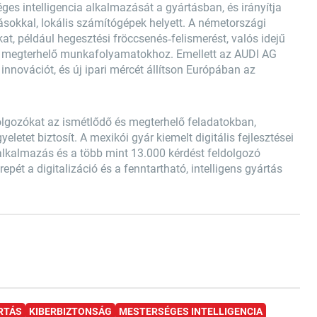
ges intelligencia alkalmazását a gyártásban, és irányítja
sokkal, lokális számítógépek helyett. A németországi
t, például hegesztési fröccsenés‑felismerést, valós idejű
lag megterhelő munkafolyamatokhoz. Emellett az AUDI AG
innovációt, és új ipari mércét állítson Európában az
olgozókat az ismétlődő és megterhelő feladatokban,
letet biztosít. A mexikói gyár kiemelt digitális fejlesztései
ó alkalmazás és a több mint 13.000 kérdést feldolgozó
repét a digitalizáció és a fenntartható, intelligens gyártás
RTÁS
KIBERBIZTONSÁG
MESTERSÉGES INTELLIGENCIA