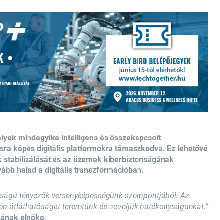
lyek mindegyike intelligens és összekapcsolt
sra képes digitális platformokra támaszkodva. Ez lehetővé
k stabilizálását és az üzemek kiberbiztonságának
vább halad a digitális transzformációban.
ntosságú tényezők versenyképességünk szempontjából. Az
én átláthatóságot teremtünk és növeljük hatékonyságunkat.”
gának elnöke
.