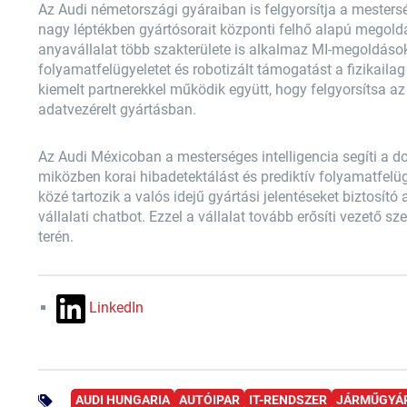
Az Audi németországi gyáraiban is felgyorsítja a mestersé
nagy léptékben gyártósorait központi felhő alapú megoldá
anyavállalat több szakterülete is alkalmaz MI-megoldásoka
folyamatfelügyeletet és robotizált támogatást a fizikai
kiemelt partnerekkel működik együtt, hogy felgyorsítsa az 
adatvezérelt gyártásban.
Az Audi Méxicoban a mesterséges intelligencia segíti a d
miközben korai hibadetektálást és prediktív folyamatfelügye
közé tartozik a valós idejű gyártási jelentéseket biztosít
vállalati chatbot. Ezzel a vállalat tovább erősíti vezető sze
terén.
LinkedIn
AUDI HUNGARIA
AUTÓIPAR
IT-RENDSZER
JÁRMŰGYÁ