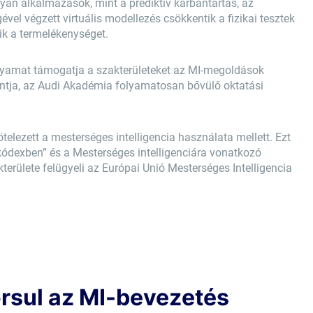
lyan alkalmazások, mint a prediktív karbantartás, az
ével végzett virtuális modellezés csökkentik a fizikai tesztek
ik a termelékenységet.
 folyamat támogatja a szakterületeket az MI-megoldások
ntja, az Audi Akadémia folyamatosan bővülő oktatási
telezett a mesterséges intelligencia használata mellett. Ezt
ódexben” és a Mesterséges intelligenciára vonatkozó
akterülete felügyeli az Európai Unió Mesterséges Intelligencia
orsul az MI-bevezetés