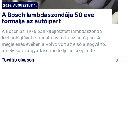
2026. AUGUSZTUS 1.
A Bosch lambdaszondája 50 éve
formálja az autóipart
A Bosch az 1976-ban kifejlesztett lambdaszonda-
technológiával forradalmasította az autóipart. A
megjelenés évében a Volvo volt az első autógyártó,
amely sorozatgyártású modelljeibe beépítette...
Tovább olvasom