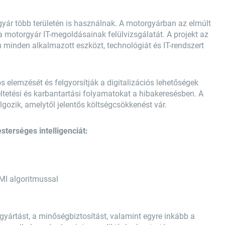
gyár több területén is használnak. A motorgyárban az elmúlt
 motorgyár IT-megoldásainak felülvizsgálatát. A projekt az
minden alkalmazott eszközt, technológiát és IT-rendszert
 elemzését és felgyorsítják a digitalizációs lehetőségek
tetési és karbantartási folyamatokat a hibakeresésben. A
olgozik, amelytől jelentős költségcsökkenést vár.
terséges intelligenciát:
MI algoritmussal
yártást, a minőségbiztosítást, valamint egyre inkább a