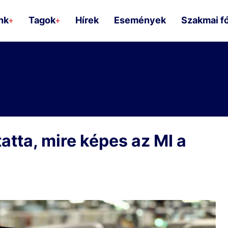
nk
Tagok
Hírek
Események
Szakmai f
+
+
tta, mire képes az MI a