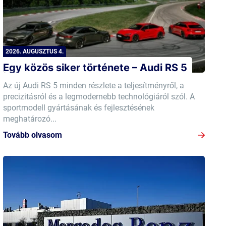
2026. AUGUSZTUS 4.
Egy közös siker története – Audi RS 5
Az új Audi RS 5 minden részlete a teljesítményről, a
precizitásról és a legmodernebb technológiáról szól. A
sportmodell gyártásának és fejlesztésének
meghatározó...
Tovább olvasom