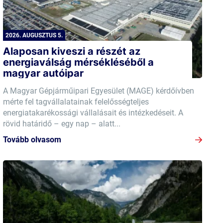
2026. AUGUSZTUS 5.
Alaposan kiveszi a részét az
energiaválság mérsékléséből a
magyar autóipar
A Magyar Gépjárműipari Egyesület (MAGE) kérdőívben
mérte fel tagvállalatainak felelősségteljes
energiatakarékossági vállalásait és intézkedéseit. A
rövid határidő – egy nap – alatt...
Tovább olvasom