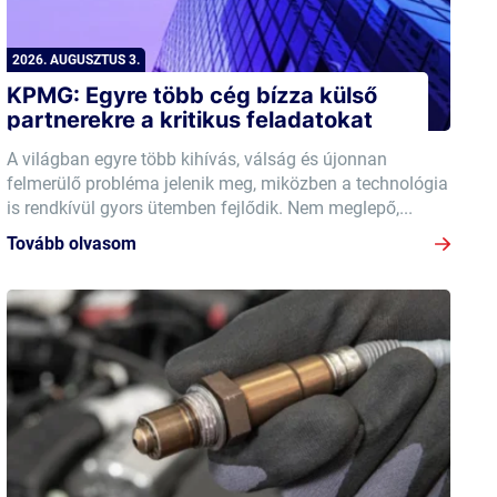
2026. AUGUSZTUS 3.
KPMG: Egyre több cég bízza külső
partnerekre a kritikus feladatokat
A világban egyre több kihívás, válság és újonnan
felmerülő probléma jelenik meg, miközben a technológia
is rendkívül gyors ütemben fejlődik. Nem meglepő,...
Tovább olvasom