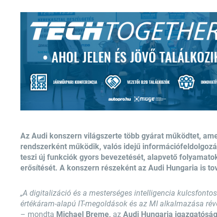
Az Audi konszern világszerte több gyárat működtet, ame
rendszerként működik, valós idejű információfeldolgozá
teszi új funkciók gyors bevezetését, alapvető folyamato
erősítését. A konszern részeként az Audi Hungaria is to
„A digitalizáció és a mesterséges intelligencia kulcsfo
értékáram-alapú IT-megoldások és az MI alkalmazása rév
– mondta
Michael Breme,
az
Audi Hungaria igazgatósá