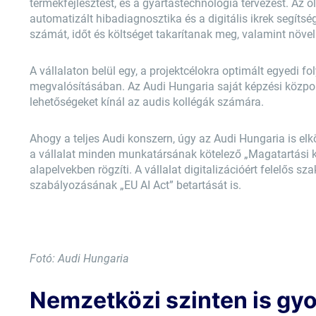
termékfejlesztést, és a gyártástechnológia tervezést. Az o
automatizált hibadiagnosztika és a digitális ikrek segítség
számát, időt és költséget takarítanak meg, valamint növel
A vállalaton belül egy, a projektcélokra optimált egyedi
megvalósításában. Az Audi Hungaria saját képzési közpo
lehetőségeket kínál az audis kollégák számára.
Ahogy a teljes Audi konszern, úgy az Audi Hungaria is elkö
a vállalat minden munkatársának kötelező „Magatartási k
alapelvekben rögzíti. A vállalat digitalizációért felelős sz
szabályozásának „EU AI Act” betartását is.
Fotó: Audi Hungaria
Nemzetközi szinten is gy