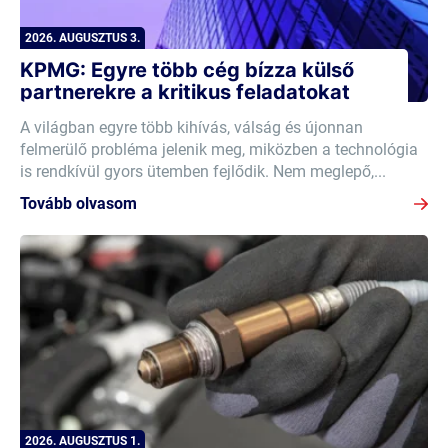
2026. AUGUSZTUS 3.
KPMG: Egyre több cég bízza külső
partnerekre a kritikus feladatokat
A világban egyre több kihívás, válság és újonnan
felmerülő probléma jelenik meg, miközben a technológia
is rendkívül gyors ütemben fejlődik. Nem meglepő,...
Tovább olvasom
2026. AUGUSZTUS 1.