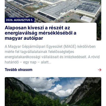
2026. AUGUSZTUS 5.
Alaposan kiveszi a részét az
energiaválság mérsékléséből a
magyar autóipar
A Magyar Gépjárműipari Egyesület (MAGE) kérdőívben
mérte fel tagvállalatainak felelősségteljes
energiatakarékossági vállalásait és intézkedéseit. A rövid
határidő – egy nap – alatt...
Tovább olvasom