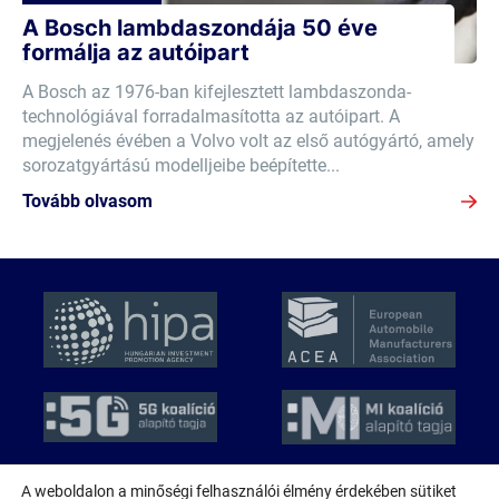
A Bosch lambdaszondája 50 éve
formálja az autóipart
A Bosch az 1976-ban kifejlesztett lambdaszonda-
technológiával forradalmasította az autóipart. A
megjelenés évében a Volvo volt az első autógyártó, amely
sorozatgyártású modelljeibe beépítette...
Tovább olvasom
A weboldalon a minőségi felhasználói élmény érdekében sütiket