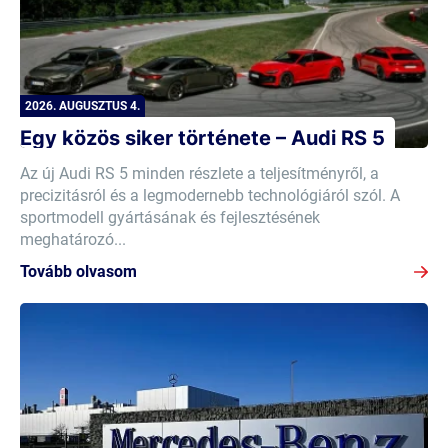
2026. AUGUSZTUS 4.
Egy közös siker története – Audi RS 5
Az új Audi RS 5 minden részlete a teljesítményről, a
precizitásról és a legmodernebb technológiáról szól. A
sportmodell gyártásának és fejlesztésének
meghatározó...
Tovább olvasom