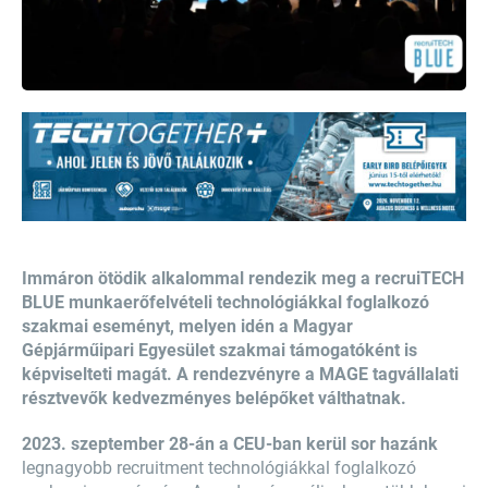
Immáron ötödik alkalommal rendezik meg a recruiTECH
BLUE munkaerőfelvételi technológiákkal foglalkozó
szakmai eseményt, melyen idén a Magyar
Gépjárműipari Egyesület szakmai támogatóként is
képviselteti magát. A rendezvényre a MAGE tagvállalati
résztvevők kedvezményes belépőket válthatnak.
2023. szeptember 28-án a CEU-ban kerül sor hazánk
legnagyobb recruitment technológiákkal foglalkozó