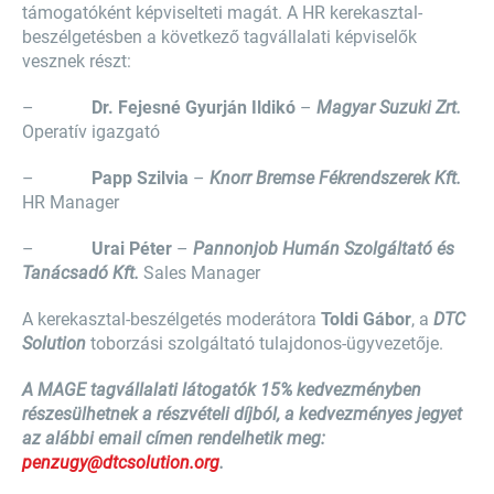
támogatóként képviselteti magát. A HR kerekasztal-
beszélgetésben a következő tagvállalati képviselők
vesznek részt:
–
Dr. Fejesné Gyurján Ildikó
–
Magyar Suzuki Zrt.
Operatív igazgató
–
Papp Szilvia
–
Knorr Bremse Fékrendszerek Kft.
HR Manager
–
Urai Péter
–
Pannonjob Humán Szolgáltató és
Tanácsadó Kft.
Sales Manager
A kerekasztal-beszélgetés moderátora
Toldi Gábor
, a
DTC
Solution
toborzási szolgáltató tulajdonos-ügyvezetője.
A MAGE tagvállalati látogatók 15% kedvezményben
részesülhetnek a részvételi díjból, a kedvezményes jegyet
az alábbi email címen rendelhetik meg:
penzugy@dtcsolution.org
.