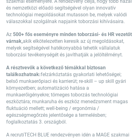
szakmai eseményére. A rendezvény célja, hogy több hazai
és nemzetközi előadó segítségével olyan innovatív
technológiai megoldásokat mutasson be, melyek valódi
válaszokkal szolgálnak napjaink toborzási kihívásaira.
Az
500+ fős eseményre minden toborzási- és HR vezetőt
várnak,
akik elkötelezetten keresik az új megoldásokat,
melyek segítségével hatékonyabbá tehetik vállalatuk
toborzási tevékenységét és javíthatják a jelöltélményt.
A résztvevők a következő témákkal biztosan
találkozhatnak:
felzárkóztatás gyakorlati lehetőségei;
belső munkaerőpiaci és karrierút; re-skill – up skill gyári
környezetben; automatizáció hatása a
munkaerőigényekre; tömeges toborzás technológiai
eszköztára; munkaruha és eszköz menedzsment magas
fluktuáció mellett; well-being / ergonómia /
egészségmegőrzés jelentősége a termelésben;
foglalkoztatás 3. országból.
A recrutiTECH BLUE rendezvényen idén a MAGE szakmai