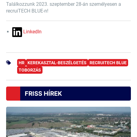
Találkozzunk 2023. szeptember 28-án személyesen a
recruiTECH BLUE-n!
LinkedIn
HR
KEREKASZTAL-BESZÉLGETÉS
RECRUITECH BLUE
TOBORZÁS
FRISS HÍREK