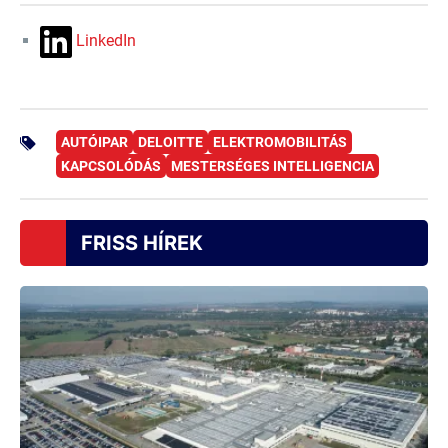
LinkedIn
AUTÓIPAR
DELOITTE
ELEKTROMOBILITÁS
KAPCSOLÓDÁS
MESTERSÉGES INTELLIGENCIA
FRISS HÍREK