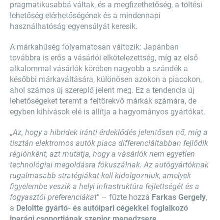
pragmatikusabbá váltak, és a megfizethetőség, a töltési
lehetőség elérhetőségének és a mindennapi
használhatóság egyensúlyát keresik.
A márkahűség folyamatosan változik: Japánban
továbbra is erős a vásárlói elkötelezettség, míg az első
alkalommal vásárlók körében nagyobb a szándék a
későbbi márkaváltására, különösen azokon a piacokon,
ahol számos új szereplő jelent meg. Ez a tendencia új
lehetőségeket teremt a feltörekvő márkák számára, de
egyben kihívások elé is állítja a hagyományos gyártókat.
„
Az, hogy a hibridek iránti érdeklődés jelentősen nő, míg a
tisztán elektromos autók piaca differenciáltabban fejlődik
régiónként, azt mutatja, hogy a vásárlók nem egyetlen
technológiai megoldásra fókuszálnak. Az autógyártóknak
rugalmasabb stratégiákat kell kidolgozniuk, amelyek
figyelembe veszik a helyi infrastruktúra fejlettségét és a
fogyasztói preferenciákat
” – fűzte hozzá
Farkas Gergely
,
a
Deloitte gyártó- és autóipari cégekkel foglalkozó
iparági csoportjának szenior menedzsere
.