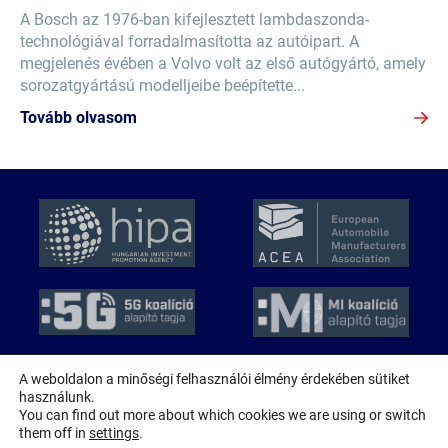
A Bosch az 1976-ban kifejlesztett lambdaszonda-
technológiával forradalmasította az autóipart. A
megjelenés évében a Volvo volt az első autógyártó, amely
sorozatgyártású modelljeibe beépítette...
Tovább olvasom
A weboldalon a minőségi felhasználói élmény érdekében sütiket
használunk.
© 2026 MAGE
You can find out more about which cookies we are using or switch
Minden jog fenntartva!
them off in
settings
.