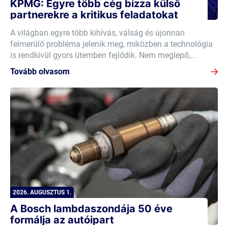
KPMG: Egyre több cég bízza külső
partnerekre a kritikus feladatokat
A világban egyre több kihívás, válság és újonnan
felmerülő probléma jelenik meg, miközben a technológia
is rendkívül gyors ütemben fejlődik. Nem meglepő,...
Tovább olvasom
2026. AUGUSZTUS 1.
A Bosch lambdaszondája 50 éve
formálja az autóipart