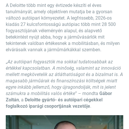
A Deloitte több mint egy évtizede készíti el éves
tanulmányát, amely objektíven mutatja be a gyorsan
változó autóipari környezetet. A legfrissebb, 2026-os
kiadás 27 kulcsfontosságú autópiac több mint 28 500
fogyasztójának véleményén alapul, és alapvető
betekintést nyújt abba, hogy a járművásárlók mit
tekintenek valóban értékesnek a mobilitásban, és milyen
elvárásaik vannak a járműmárkákkal szemben.
„
Az autóipari fogyasztók ma sokkal tudatosabbak az
értékkel kapcsolatban. A minőség, valamint az innováció
mellett megkövetelik az átláthatóságot és a bizalmat is. A
magasabb járműárak és finanszírozási költségek miatt
egyre inkább jellemző, hogy újragondolják, mit is jelent
számukra a mobilitás valós értéke
” – mondta
Gábor
Zoltán
, a
Deloitte gyártó- és autóipari cégekkel
foglalkozó iparági csoportjának vezetője
.