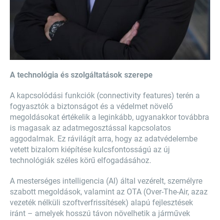
A technológia és szolgáltatások szerepe
A kapcsolódási funkciók (connectivity features) terén a
fogyasztók a biztonságot és a védelmet növelő
megoldásokat értékelik a leginkább, ugyanakkor továbbra
is magasak az adatmegosztással kapcsolatos
aggodalmak. Ez rávilágít arra, hogy az adatvédelembe
vetett bizalom kiépítése kulcsfontosságú az új
technológiák széles körű elfogadásához.
A mesterséges intelligencia (AI) által vezérelt, személyre
szabott megoldások, valamint az OTA (Over-The-Air, azaz
vezeték nélküli szoftverfrissítések) alapú fejlesztések
iránt – amelyek hosszú távon növelhetik a járművek