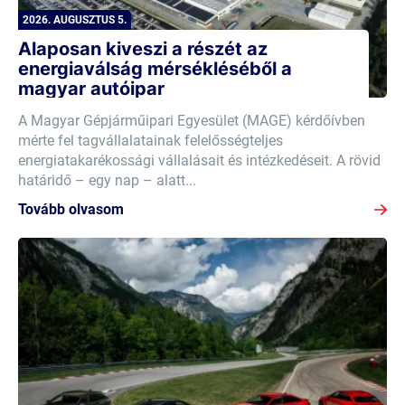
2026. AUGUSZTUS 5.
Alaposan kiveszi a részét az
energiaválság mérsékléséből a
magyar autóipar
A Magyar Gépjárműipari Egyesület (MAGE) kérdőívben
mérte fel tagvállalatainak felelősségteljes
energiatakarékossági vállalásait és intézkedéseit. A rövid
határidő – egy nap – alatt...
Tovább olvasom