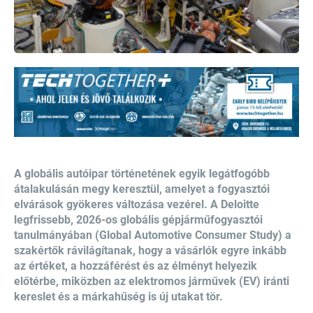
A globális autóipar történetének egyik legátfogóbb
átalakulásán megy keresztül, amelyet a fogyasztói
elvárások gyökeres változása vezérel. A Deloitte
legfrissebb, 2026-os globális gépjárműfogyasztói
tanulmányában (Global Automotive Consumer Study) a
szakértők rávilágítanak, hogy a vásárlók egyre inkább
az értéket, a hozzáférést és az élményt helyezik
előtérbe, miközben az elektromos járművek (EV) iránti
kereslet és a márkahűség is új utakat tör.