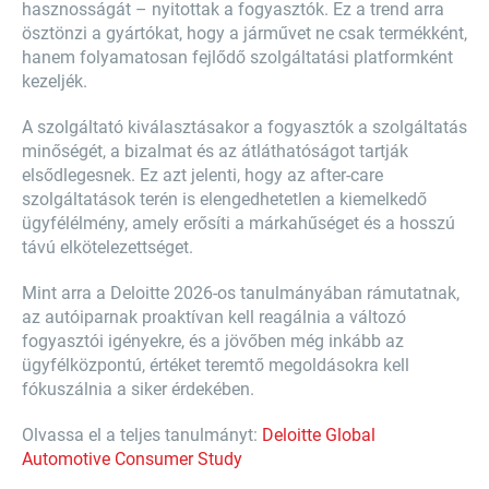
hasznosságát – nyitottak a fogyasztók. Ez a trend arra
ösztönzi a gyártókat, hogy a járművet ne csak termékként,
hanem folyamatosan fejlődő szolgáltatási platformként
kezeljék.
A szolgáltató kiválasztásakor a fogyasztók a szolgáltatás
minőségét, a bizalmat és az átláthatóságot tartják
elsődlegesnek. Ez azt jelenti, hogy az after-care
szolgáltatások terén is elengedhetetlen a kiemelkedő
ügyfélélmény, amely erősíti a márkahűséget és a hosszú
távú elkötelezettséget.
Mint arra a Deloitte 2026-os tanulmányában rámutatnak,
az autóiparnak proaktívan kell reagálnia a változó
fogyasztói igényekre, és a jövőben még inkább az
ügyfélközpontú, értéket teremtő megoldásokra kell
fókuszálnia a siker érdekében.
Olvassa el a teljes tanulmányt:
Deloitte Global
Automotive Consumer Study