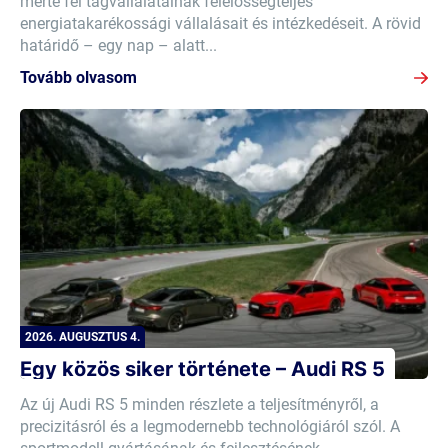
mérte fel tagvállalatainak felelősségteljes
energiatakarékossági vállalásait és intézkedéseit. A rövid
határidő – egy nap – alatt...
Tovább olvasom
2026. AUGUSZTUS 4.
Egy közös siker története – Audi RS 5
Az új Audi RS 5 minden részlete a teljesítményről, a
precizitásról és a legmodernebb technológiáról szól. A