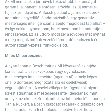
Az MI nemcsak a járművek fokozottabb biztonságát
garantálja, hanem jelentősen lerövidíti az új termékek
fejlesztési idejét is. A Bosch például a járműszenzorok
adatainak egyedülálló adatbázisából egy generatív
mesterséges intelligencián alapuló megoldást táplálhat –
és így sokkal gyorsabban, hatékonyabban betaníthatja a
rendszereket. Ez az úttörő módszer a jövőben utat nyithat
a még megbízhatóbb vezetéstámogató rendszerek és
automatizált vezetési funkciók előtt.
MI és MI párbeszéde
A gyártásban a Bosch már az MI következő szintjére
koncentrál: a cselekvőképes vagy ügynökszerű
mesterséges intelligenciára (agentic AI), amely képes
önálló döntések meghozatalára és cselekvések
végrehajtására. „A cselekvőképes MI-ügynökök olyan
lökést adhatnak a mesterséges intelligenciának, mint
amilyet az okostelefonok adtak az internetnek” – mondja
Tanja Rückert, a Bosch igazgatóságának digitalizációért
felelős tagja. Ez a technológia lehetővé teszi, hogy