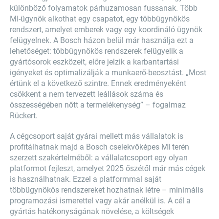
különböző folyamatok párhuzamosan fussanak. Több
MI-ügynök alkothat egy csapatot, egy többügynökös
rendszert, amelyet emberek vagy egy koordináló ügynök
felügyelnek. A Bosch házon belül már használja ezt a
lehetőséget: többügynökös rendszerek felügyelik a
gyártósorok eszközeit, előre jelzik a karbantartási
igényeket és optimalizálják a munkaerő-beosztást. „Most
értünk el a következő szintre. Ennek eredményeként
csökkent a nem tervezett leállások száma és
összességében nőtt a termelékenység” – fogalmaz
Rückert.
A cégcsoport saját gyárai mellett más vállalatok is
profitálhatnak majd a Bosch cselekvőképes MI terén
szerzett szakértelméből: a vállalatcsoport egy olyan
platformot fejleszt, amelyet 2025 őszétől már más cégek
is használhatnak. Ezzel a platformmal saját
többügynökös rendszereket hozhatnak létre – minimális
programozási ismerettel vagy akár anélkül is. A cél a
gyártás hatékonyságának növelése, a költségek