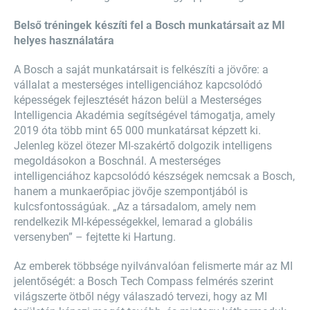
Belső tréningek készíti fel a Bosch munkatársait az MI
helyes használatára
A Bosch a saját munkatársait is felkészíti a jövőre: a
vállalat a mesterséges intelligenciához kapcsolódó
képességek fejlesztését házon belül a Mesterséges
Intelligencia Akadémia segítségével támogatja, amely
2019 óta több mint 65 000 munkatársat képzett ki.
Jelenleg közel ötezer MI-szakértő dolgozik intelligens
megoldásokon a Boschnál. A mesterséges
intelligenciához kapcsolódó készségek nemcsak a Bosch,
hanem a munkaerőpiac jövője szempontjából is
kulcsfontosságúak. „Az a társadalom, amely nem
rendelkezik MI-képességekkel, lemarad a globális
versenyben” – fejtette ki Hartung.
Az emberek többsége nyilvánvalóan felismerte már az MI
jelentőségét: a Bosch Tech Compass felmérés szerint
világszerte ötből négy válaszadó tervezi, hogy az MI