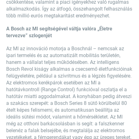
csökkentése, valamint a piaci igényekhez való rugalmas
alkalmazkodás. Így az átfogó, összehangolt felhasználás
több millió eurós megtakarítást eredményezhet.
A Bosch az MI segítségével váltja valóra „Életre
tervezve” szlogenjét
Az MI az innováció motorja a Boschnál – nemcsak az
ipari termelés és az automatizált mobilitás területén,
hanem a vállalat teljes működésében. Az intelligens
Bosch Revol kiságy alkalmas a csecsemő életfunkcióinak
felügyeletére, például a szívritmus és a légzés figyelésére.
Az elektromos kerékpárok esetében az MI a
hatótávkontroll (Range Control) funkcióval oszlatja el a
hatótáv miatti aggodalmakat. A konyhában pedig átveszi
a szakács szerepét: a Bosch Series 8 sütő körülbelül 80
ételt képes felismerni, és automatikusan beállítja az
ideális sütési módot, valamint a hőmérsékletet. Az MI
még az otthoni barkácsolásban is segít: a falszkenner
belenéz a falak belsejébe, és megtalálja az elektromos
vezetékeket, a fémgerendákat vagy épp az üreges tereket.