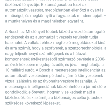
ösztönző tényezője. Biztonságosabbá teszi az
automatizált vezetést, megbízhatóan ellenőrzi a gyártási
minőséget, és megkönnyíti a fogyasztók mindennapjait –
a munkahelyen és a magánéletben egyaránt.
A Bosch az MI előnyeit többek között a vezetéstámogató
rendszerek és az automatizált vezetés területén tudja
használni. A vállalat ehhez megfelelő megoldásokat kínál
és arra számít, hogy a szoftverek, a szenzortechnológia, a
nagy teljesítményű számítógépek és a hálózati
komponensek értékesítéséből származó bevétele a 2030-
as évek közepére megduplázódik, és jóval meghaladja a
10 milliárd eurót. A Bosch a mesterséges intelligenciát az
automatizált vezetésben például a jármű környezetének
vizualizálására és az útvonaltervezésre használja. A
mesterséges intelligenciának köszönhetően a jármű előre
gondolkodik, előrevetíti, hogyan viselkednek majd a
közlekedők, és kiszámítja a biztonságos célba jutáshoz
szükséges következő lépéseket.