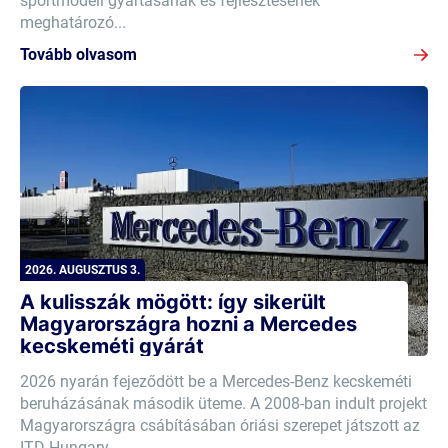
sportmodell gyártásának és fejlesztésének
meghatározó...
Tovább olvasom
2026. AUGUSZTUS 3.
A kulisszák mögött: így sikerült
Magyarországra hozni a Mercedes
kecskeméti gyárát
2026 nyarán fejeződött be a Mercedes-Benz kecskeméti
beruházásának második üteme. A 2008-ban indult projekt
Magyarországra csábításában óriási szerepet játszott az
ITD Hungary,...