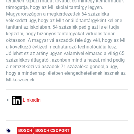
területén képezi magát tovább, és mintegy kétharmaduk
támogatja, hogy az MI iskolai tantárgy legyen.
Magyarországon a megkérdezettek 64 százaléka
vélekedett úgy, hogy az MI-t önálló tantárgyként kellene
tanítani az iskolában, 54 százalék pedig azt is el tudja
képzelni, hogy bizonyos tantárgyakat virtuális tanár
oktasson. A magyar válaszadók fele úgy véli, hogy az MI
a következő évtized meghatározó technológiája lesz.
Jóllehet ez az arány ugyan valamivel elmarad a világ 65
százalékos átlagától, azonban mind a hazai, mind pedig
a nemzetközi válaszadók 71 százaléka gondolja úgy,
hogy a mindennapi életben elengedhetetlenek lesznek az
MI-készségek.
LinkedIn
BOSCH
BOSCH CSOPORT