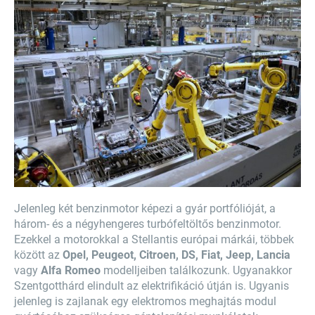
Jelenleg két benzinmotor képezi a gyár portfólióját, a
három- és a négyhengeres turbófeltöltős benzinmotor.
Ezekkel a motorokkal a Stellantis európai márkái, többek
között az
Opel, Peugeot, Citroen, DS, Fiat, Jeep, Lancia
vagy
Alfa Romeo
modelljeiben találkozunk. Ugyanakkor
Szentgotthárd elindult az elektrifikáció útján is. Ugyanis
jelenleg is zajlanak egy elektromos meghajtás modul