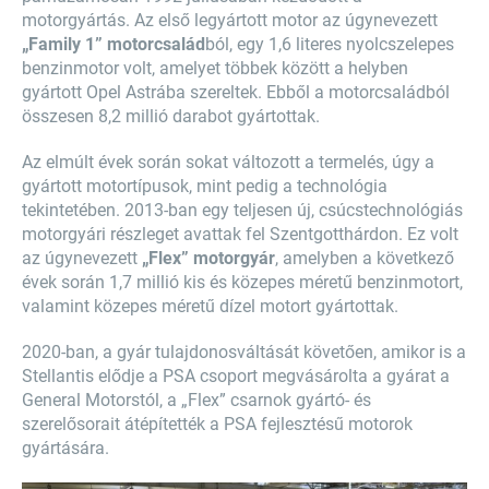
motorgyártás. Az első legyártott motor az úgynevezett
„Family 1” motorcsalád
ból, egy 1,6 literes nyolcszelepes
benzinmotor volt, amelyet többek között a helyben
gyártott Opel Astrába szereltek. Ebből a motorcsaládból
összesen 8,2 millió darabot gyártottak.
Az elmúlt évek során sokat változott a termelés, úgy a
gyártott motortípusok, mint pedig a technológia
tekintetében. 2013-ban egy teljesen új, csúcstechnológiás
motorgyári részleget avattak fel Szentgotthárdon. Ez volt
az úgynevezett
„Flex” motorgyár
, amelyben a következő
évek során 1,7 millió kis és közepes méretű benzinmotort,
valamint közepes méretű dízel motort gyártottak.
2020-ban, a gyár tulajdonosváltását követően, amikor is a
Stellantis elődje a PSA csoport megvásárolta a gyárat a
General Motorstól, a „Flex” csarnok gyártó- és
szerelősorait átépítették a PSA fejlesztésű motorok
gyártására.