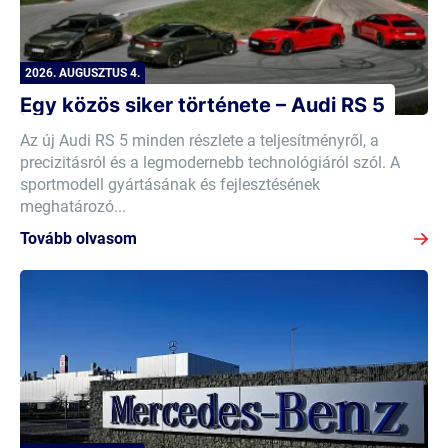
2026. AUGUSZTUS 4.
Egy közös siker története – Audi RS 5
Az új Audi RS 5 minden részlete a teljesítményről, a
precizitásról és a legmodernebb technológiáról szól. A
sportmodell gyártásának és fejlesztésének
meghatározó...
Tovább olvasom