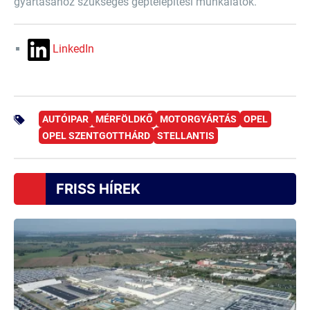
gyártásához szükséges géptelepítési munkálatok.
LinkedIn
AUTÓIPAR
MÉRFÖLDKŐ
MOTORGYÁRTÁS
OPEL
OPEL SZENTGOTTHÁRD
STELLANTIS
FRISS HÍREK