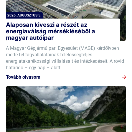
2026. AUGUSZTUS 5.
Alaposan kiveszi a részét az
energiaválság mérsékléséből a
magyar autóipar
A Magyar Gépjárműipari Egyesület (MAGE) kérdőívben
mérte fel tagvállalatainak felelősségteljes
energiatakarékossági vállalásait és intézkedéseit. A rövid
határidő – egy nap – alatt...
Tovább olvasom