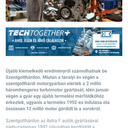
Újabb kiemelkedő eredményről számolhatnak be
Szentgotthárdon. Miután a tavalyi év végén a
szentgotthárdi motorgyárban elérték a 2 millió
háromhengeres turbómotor gyártását, idén január
végén a gyár egy újabb termelési mérföldkőhöz
érkeztek, ugyanis a termelés 1992-es indulása óta
összesen 12 millió motor gördült le a sorokról.
Szentgotthárdon az Astra F autók gyártásával
párhuzamosan 1992 júliusában kezdődött a