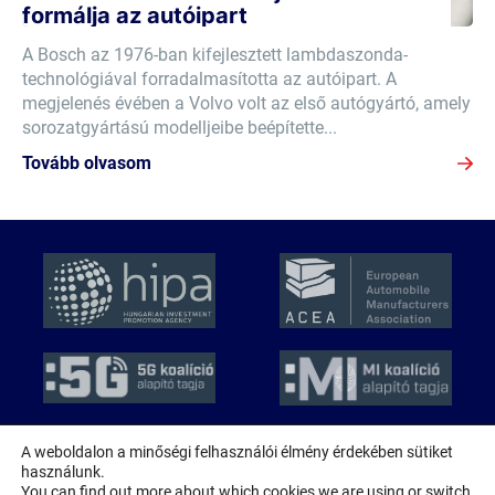
formálja az autóipart
A Bosch az 1976-ban kifejlesztett lambdaszonda-
technológiával forradalmasította az autóipart. A
megjelenés évében a Volvo volt az első autógyártó, amely
sorozatgyártású modelljeibe beépítette...
Tovább olvasom
A weboldalon a minőségi felhasználói élmény érdekében sütiket
használunk.
© 2026 MAGE
You can find out more about which cookies we are using or switch