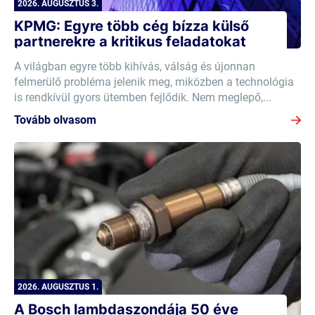
2026. AUGUSZTUS 3.
KPMG: Egyre több cég bízza külső
partnerekre a kritikus feladatokat
A világban egyre több kihívás, válság és újonnan
felmerülő probléma jelenik meg, miközben a technológia
is rendkívül gyors ütemben fejlődik. Nem meglepő,...
Tovább olvasom
2026. AUGUSZTUS 1.
A Bosch lambdaszondája 50 éve