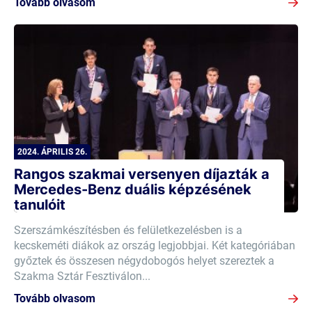
Tovább olvasom
2024. ÁPRILIS 26.
Rangos szakmai versenyen díjazták a
Mercedes-Benz duális képzésének
tanulóit
Szerszámkészítésben és felületkezelésben is a
kecskeméti diákok az ország legjobbjai. Két kategóriában
győztek és összesen négydobogós helyet szereztek a
Szakma Sztár Fesztiválon...
Tovább olvasom