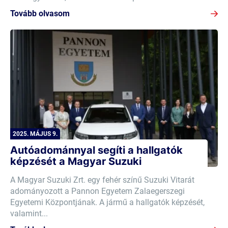
Tovább olvasom
2025. MÁJUS 9.
Autóadománnyal segíti a hallgatók
képzését a Magyar Suzuki
A Magyar Suzuki Zrt. egy fehér színű Suzuki Vitarát
adományozott a Pannon Egyetem Zalaegerszegi
Egyetemi Központjának. A jármű a hallgatók képzését,
valamint...