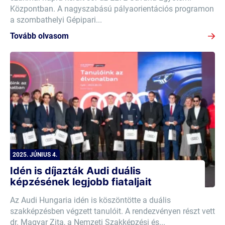
Központban. A nagyszabású pályaorientációs programon
a szombathelyi Gépipari...
Tovább olvasom
2025. JÚNIUS 4.
Idén is díjazták Audi duális
képzésének legjobb fiataljait
Az Audi Hungaria idén is köszöntötte a duális
szakképzésben végzett tanulóit. A rendezvényen részt vett
dr. Magyar Zita, a Nemzeti Szakképzési és...