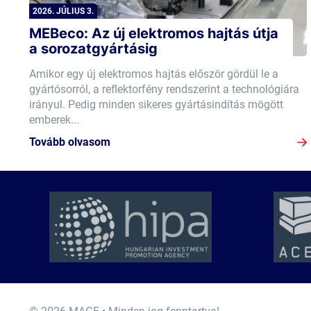
2026. JÚLIUS 3.
MEBeco: Az új elektromos hajtás útja
a sorozatgyártásig
Amikor egy új elektromos hajtás először gördül le a
gyártósorról, a reflektorfény rendszerint a technológiára
irányul. Pedig minden sikeres gyártásindítás mögött
emberek...
Tovább olvasom