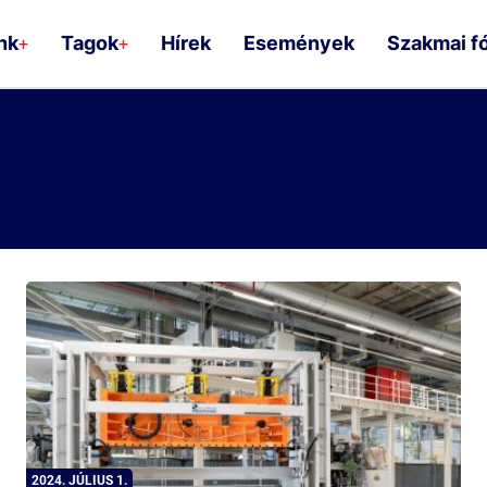
nk
Tagok
Hírek
Események
Szakmai f
+
+
2024. JÚLIUS 1.