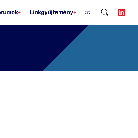
órumok
Linkgyűjtemény
+
+