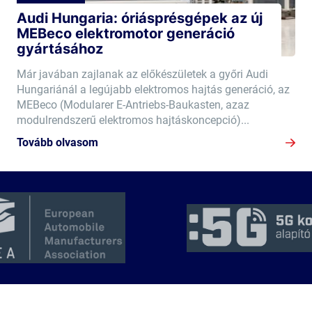
Audi Hungaria: óriásprésgépek az új
MEBeco elektromotor generáció
gyártásához
Már javában zajlanak az előkészületek a győri Audi
Hungariánál a legújabb elektromos hajtás generáció, az
MEBeco (Modularer E-Antriebs-Baukasten, azaz
modulrendszerű elektromos hajtáskoncepció)...
Tovább olvasom