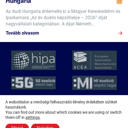
Hungaria
Az Audi Hungaria érdemelte ki a Magyar Kereskedelmi és
Iparkamara „Az év duális képzőhelye – 2026” díját
nagyvállalati kategóriában. A díjat Németh...
Tovább olvasom
A weboldalon a minőségi felhasználói élmény érdekében sütiket
használunk.
© 2026 MAGE
You can find out more about which cookies we are using or switch
Minden jog fenntartva!
them off in
settings
.
Adatkezelési nyilatkozat