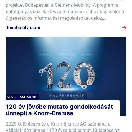
projektet Budapesten a Siemens Mobility. A program a
kötöttpályás közlekedés automatizációjához kapcsolódó
újgenerációs informatikai megoldásokat céloz,...
Tovább olvasom
2025. JANUÁR 30.
120 év jövőbe mutató gondolkodását
ünnepli a Knorr-Bremse
2025 különleges év a Knorr-Bremse AG számára: a
vállalat idén ünnepli 120 éves jubileumát. Küldetése az