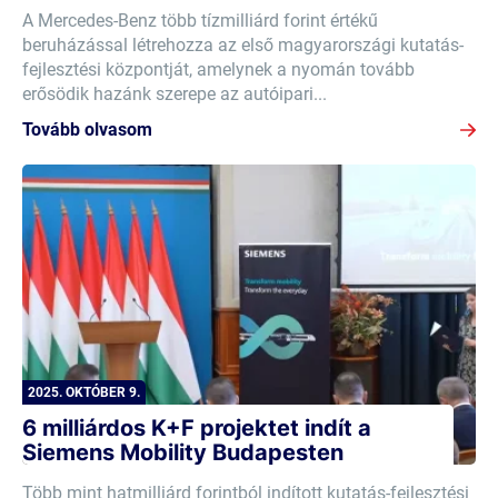
A Mercedes-Benz több tízmilliárd forint értékű
beruházással létrehozza az első magyarországi kutatás-
fejlesztési központját, amelynek a nyomán tovább
erősödik hazánk szerepe az autóipari...
Tovább olvasom
2025. OKTÓBER 9.
6 milliárdos K+F projektet indít a
Siemens Mobility Budapesten
Több mint hatmilliárd forintból indított kutatás-fejlesztési