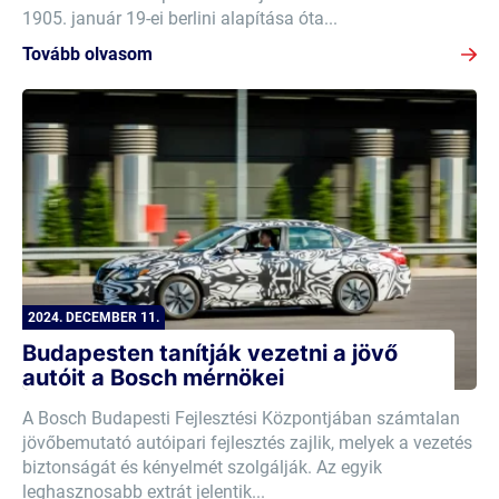
1905. január 19-ei berlini alapítása óta...
Tovább olvasom
2024. DECEMBER 11.
Budapesten tanítják vezetni a jövő
autóit a Bosch mérnökei
A Bosch Budapesti Fejlesztési Központjában számtalan
jövőbemutató autóipari fejlesztés zajlik, melyek a vezetés
biztonságát és kényelmét szolgálják. Az egyik
leghasznosabb extrát jelentik...