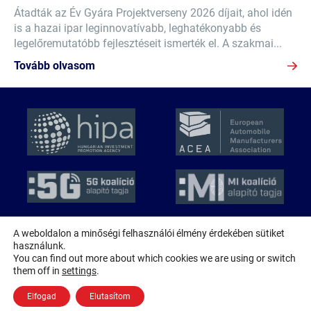
Átadták az Év Gyára Projektverseny 2026 díjait, ahol idén
is a hazai ipar leginnovatívabb, leghatékonyabb és
legelőremutatóbb fejlesztéseit ismerték el. A szakmai...
Tovább olvasom
A weboldalon a minőségi felhasználói élmény érdekében sütiket
használunk.
© 2026 MAGE
You can find out more about which cookies we are using or switch
Minden jog fenntartva!
them off in
settings
.
Adatkezelési nyilatkozat
Elfogad
Elutasítom