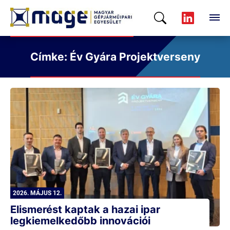
Címke: Év Gyára Projektverseny
2026. MÁJUS 12.
Elismerést kaptak a hazai ipar
legkiemelkedőbb innovációi