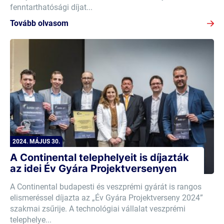
fenntarthatósági díjat...
Tovább olvasom
2024. MÁJUS 30.
A Continental telephelyeit is díjazták
az idei Év Gyára Projektversenyen
A Continental budapesti és veszprémi gyárát is rangos
elismeréssel díjazta az „Év Gyára Projektverseny 2024”
szakmai zsűrije. A technológiai vállalat veszprémi
telephelye...