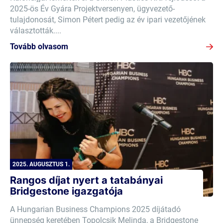
2025-ös Év Gyára Projektversenyen, ügyvezető-
tulajdonosát, Simon Pétert pedig az év ipari vezetőjének
választották....
Tovább olvasom
2025. AUGUSZTUS 1.
Rangos díjat nyert a tatabányai
Bridgestone igazgatója
A Hungarian Business Champions 2025 díjátadó
ünnepség keretében Topolcsik Melinda, a Bridgestone