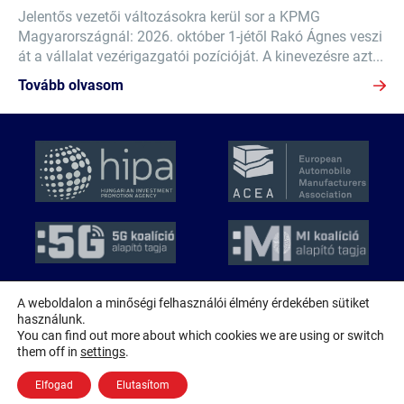
Jelentős vezetői változásokra kerül sor a KPMG
Magyarországnál: 2026. október 1-jétől Rakó Ágnes veszi
át a vállalat vezérigazgatói pozícióját. A kinevezésre azt...
Tovább olvasom
A weboldalon a minőségi felhasználói élmény érdekében sütiket
használunk.
© 2026 MAGE
You can find out more about which cookies we are using or switch
Minden jog fenntartva!
them off in
settings
.
Adatkezelési nyilatkozat
Elfogad
Elutasítom