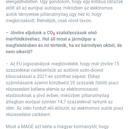
elengedhetetlen. Úgy gondolom, hogy egy kritikus időszak
előtt áll az európai autóipar, miközben az elektromos
autók térnyerése pillanatnyilag úgy néz ki, hogy
megbicsaklott. Reméljük, csak rövid távon.
– Jövőre eljutunk a CO
szabályozások első
2
mérföldkövéhez. Hol áll most a járműipar a
megfelelésben és mi történik, ha ez bármilyen okból, de
nem sikerül?
– Az EU jogszabályok megkövetelik, hogy már jövőre 15
százalékkal csökkentsük az autóink szén-dioxid-
kibocsátását a 2021-es szinthez képest. Ehhez
számításaink szerint körülbelül 20 százalék fölötti piaci
részesedést kellene elérnie az elektromosautó
eladásoknak a jövő évben, miközben pillanatnyilag
átlagban európai szinten 14,7 százaléknál tartunk az
idén. Az idén fordult elő először, az elektromos autók piaci
részesedése csökkent.
Most a MAGE azt kérte a magyar kormánytól, hogy