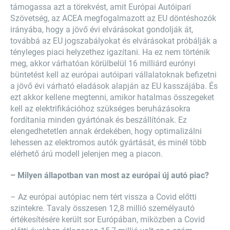
támogassa azt a törekvést, amit Európai Autóipari
Szövetség, az ACEA megfogalmazott az EU döntéshozók
irányába, hogy a jövő évi elvárásokat gondolják át,
továbbá az EU jogszabályokat és elvárásokat próbálják a
tényleges piaci helyzethez igazítani. Ha ez nem történik
meg, akkor várhatóan körülbelül 16 milliárd eurónyi
büntetést kell az európai autóipari vállalatoknak befizetni
a jövő évi várható eladások alapján az EU kasszájába. És
ezt akkor kellene megtenni, amikor hatalmas összegeket
kell az elektrifikációhoz szükséges beruházásokra
fordítania minden gyártónak és beszállítónak. Ez
elengedhetetlen annak érdekében, hogy optimalizálni
lehessen az elektromos autók gyártását, és minél több
elérhető árú modell jelenjen meg a piacon.
– Milyen állapotban van most az európai új autó piac?
– Az európai autópiac nem tért vissza a Covid előtti
szintekre. Tavaly összesen 12,8 millió személyautó
értékesítésére került sor Európában, miközben a Covid