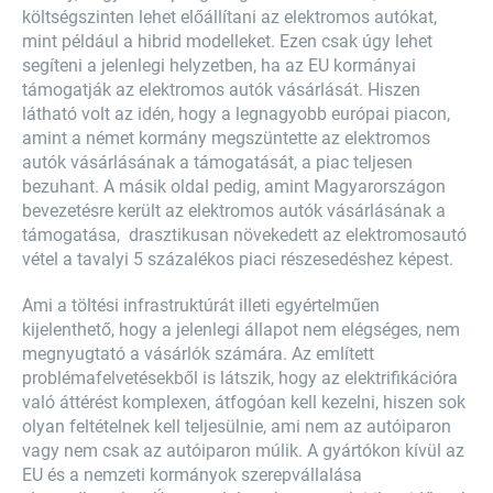
költségszinten lehet előállítani az elektromos autókat,
mint például a hibrid modelleket. Ezen csak úgy lehet
segíteni a jelenlegi helyzetben, ha az EU kormányai
támogatják az elektromos autók vásárlását. Hiszen
látható volt az idén, hogy a legnagyobb európai piacon,
amint a német kormány megszüntette az elektromos
autók vásárlásának a támogatását, a piac teljesen
bezuhant. A másik oldal pedig, amint Magyarországon
bevezetésre került az elektromos autók vásárlásának a
támogatása, drasztikusan növekedett az elektromosautó
vétel a tavalyi 5 százalékos piaci részesedéshez képest.
Ami a töltési infrastruktúrát illeti egyértelműen
kijelenthető, hogy a jelenlegi állapot nem elégséges, nem
megnyugtató a vásárlók számára. Az említett
problémafelvetésekből is látszik, hogy az elektrifikációra
való áttérést komplexen, átfogóan kell kezelni, hiszen sok
olyan feltételnek kell teljesülnie, ami nem az autóiparon
vagy nem csak az autóiparon múlik. A gyártókon kívül az
EU és a nemzeti kormányok szerepvállalása