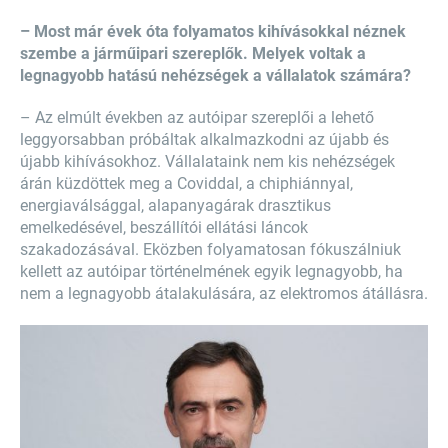
– Most már évek óta folyamatos kihívásokkal néznek
szembe a járműipari szereplők. Melyek voltak a
legnagyobb hatású nehézségek a vállalatok számára?
– Az elmúlt években az autóipar szereplői a lehető
leggyorsabban próbáltak alkalmazkodni az újabb és
újabb kihívásokhoz. Vállalataink nem kis nehézségek
árán küzdöttek meg a Coviddal, a chiphiánnyal,
energiaválsággal, alapanyagárak drasztikus
emelkedésével, beszállítói ellátási láncok
szakadozásával. Eközben folyamatosan fókuszálniuk
kellett az autóipar történelmének egyik legnagyobb, ha
nem a legnagyobb átalakulására, az elektromos átállásra.