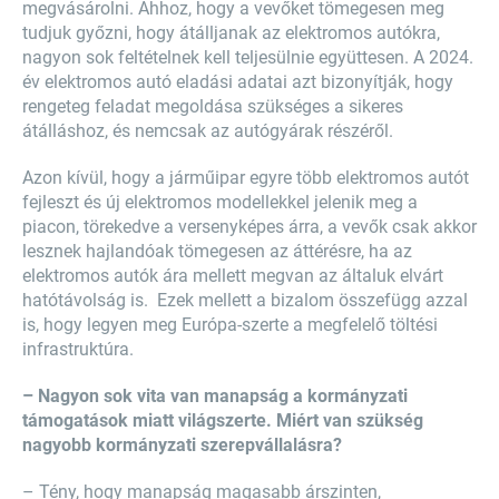
megvásárolni. Ahhoz, hogy a vevőket tömegesen meg
tudjuk győzni, hogy átálljanak az elektromos autókra,
nagyon sok feltételnek kell teljesülnie együttesen. A 2024.
év elektromos autó eladási adatai azt bizonyítják, hogy
rengeteg feladat megoldása szükséges a sikeres
átálláshoz, és nemcsak az autógyárak részéről.
Azon kívül, hogy a járműipar egyre több elektromos autót
fejleszt és új elektromos modellekkel jelenik meg a
piacon, törekedve a versenyképes árra, a vevők csak akkor
lesznek hajlandóak tömegesen az áttérésre, ha az
elektromos autók ára mellett megvan az általuk elvárt
hatótávolság is. Ezek mellett a bizalom összefügg azzal
is, hogy legyen meg Európa-szerte a megfelelő töltési
infrastruktúra.
– Nagyon sok vita van manapság a kormányzati
támogatások miatt világszerte. Miért van szükség
nagyobb kormányzati szerepvállalásra?
– Tény, hogy manapság magasabb árszinten,