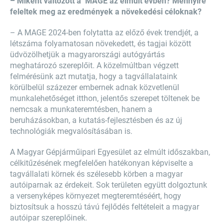
– Miként változott a MAGE az elmúlt évben? Mennyire
feleltek meg az eredmények a növekedési céloknak?
– A MAGE 2024-ben folytatta az előző évek trendjét, a
létszáma folyamatosan növekedett, és tagjai között
üdvözölhetjük a magyarországi autógyártás
meghatározó szereplőit. A közelmúltban végzett
felmérésünk azt mutatja, hogy a tagvállalataink
körülbelül százezer embernek adnak közvetlenül
munkalehetőséget itthon, jelentős szerepet töltenek be
nemcsak a munkateremtésben, hanem a
beruházásokban, a kutatás-fejlesztésben és az új
technológiák megvalósításában is.
A Magyar Gépjárműipari Egyesület az elmúlt időszakban,
célkitűzésének megfelelően hatékonyan képviselte a
tagvállalati körnek és szélesebb körben a magyar
autóiparnak az érdekeit. Sok területen együtt dolgoztunk
a versenyképes környezet megteremtéséért, hogy
biztosítsuk a hosszú távú fejlődés feltételeit a magyar
autóipar szereplőinek.