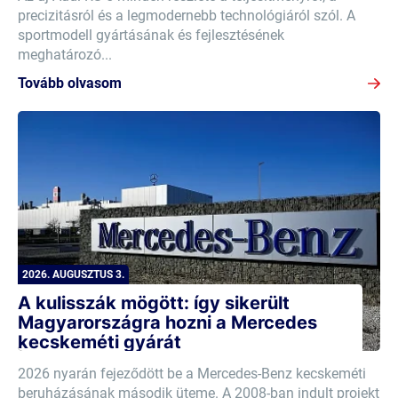
precizitásról és a legmodernebb technológiáról szól. A
sportmodell gyártásának és fejlesztésének
meghatározó...
Tovább olvasom
2026. AUGUSZTUS 3.
A kulisszák mögött: így sikerült
Magyarországra hozni a Mercedes
kecskeméti gyárát
2026 nyarán fejeződött be a Mercedes-Benz kecskeméti
beruházásának második üteme. A 2008-ban indult projekt