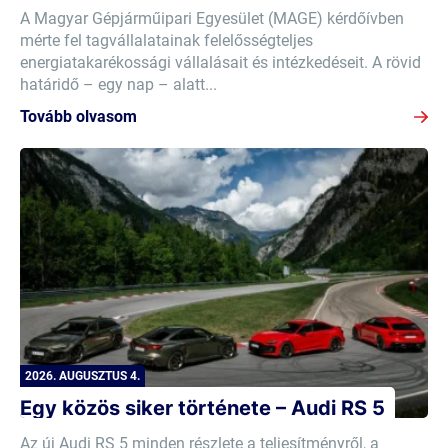
A Magyar Gépjárműipari Egyesület (MAGE) kérdőívben
mérte fel tagvállalatainak felelősségteljes
energiatakarékossági vállalásait és intézkedéseit. A rövid
határidő – egy nap – alatt...
Tovább olvasom
2026. AUGUSZTUS 4.
Egy közös siker története – Audi RS 5
Az új Audi RS 5 minden részlete a teljesítményről, a