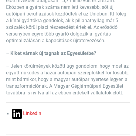
előtti években átlagosan 15,7 millió volt ez a szám.
Eközben a gyárak száma nem lett kevesebb, sőt új
autóipari beruházások kezdődtek el az Unióban. Itt főleg
a kínai gyártókra gondolok, akik pillanatnyilag már 5
százalék körül piaci részesedést értek el. Az erősödő
versenyben egyre több gyártó dolgozik a gyártás
optimalizálásán a kapacitások újratervezésén.
– Kiket várnak új tagnak az Egyesületbe?
– Jelen körülmények között úgy gondolom, hogy most az
együttműködés a hazai autóipari szereplőkkel fontosabb,
mint bármikor, hogy a magyar autóipar nyertese legyen a
transzformációnak. A Magyar Gépjárműipari Egyesület
továbbra is nyitva áll az ebben érdekelt vállalatok előtt.
LinkedIn