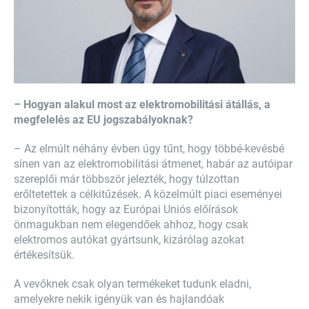
– Hogyan alakul most az elektromobilitási átállás, a
megfelelés az EU jogszabályoknak?
– Az elmúlt néhány évben úgy tűnt, hogy többé-kevésbé
sínen van az elektromobilitási átmenet, habár az autóipar
szereplői már többször jelezték, hogy túlzottan
erőltetettek a célkitűzések. A közelmúlt piaci eseményei
bizonyították, hogy az Európai Uniós előírások
önmagukban nem elegendőek ahhoz, hogy csak
elektromos autókat gyártsunk, kizárólag azokat
értékesítsük.
A vevőknek csak olyan termékeket tudunk eladni,
amelyekre nekik igényük van és hajlandóak